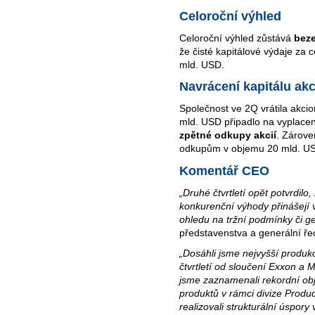
Celoroční výhled
Celoroční výhled zůstává
bez
že čisté kapitálové výdaje za
mld. USD.
Navrácení kapitálu ak
Společnost ve 2Q vrátila akci
mld. USD připadlo na vyplac
zpětné odkupy akcií
. Zárove
odkupům v objemu 20 mld. U
Komentář CEO
„Druhé čtvrtletí opět potvrdilo
konkurenční výhody přinášejí
ohledu na tržní podmínky či geo
představenstva a generální ře
„Dosáhli jsme nejvyšší produ
čtvrtletí od sloučení Exxon a 
jsme zaznamenali rekordní ob
produktů v rámci divize Produ
realizovali strukturální úspory