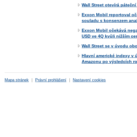
Wall Street otevírá páteč
Exxon Mobil reportoval oči
souladu s konsenzem anal
Exxon Mobil očekává negat
USD ve 4Q kvůli nižším c
Wall Street se v úvodu o
Hlavní americké indexy v 
Amazonu po výsledcích ro
Mapa stránek
|
Právní prohlášení
|
Nastavení cookies