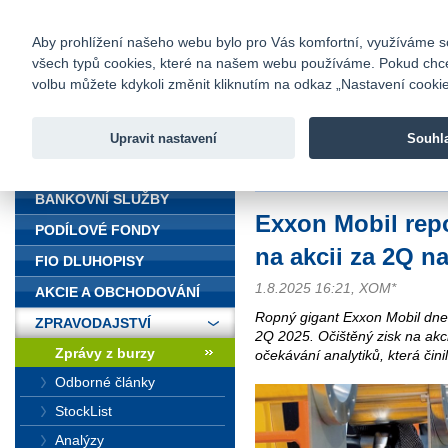
fio@fio.cz
Infomail:
Kontakty
|
Ceník
|
Kariéra
|
Na
Aby prohlížení našeho webu bylo pro Vás komfortní, využíváme sou
všech typů cookies, které na našem webu používáme. Pokud chcete 
Fio banka
volbu můžete kdykoli změnit kliknutím na odkaz „Nastavení cookies
Fio banka j
zprostředko
Upravit nastavení
Souhl
ÚVOD
Úvod
>
Zpravodajství
>
Zprávy z b
BANKOVNÍ SLUŽBY
Exxon Mobil repo
PODÍLOVÉ FONDY
na akcii za 2Q n
FIO DLUHOPISY
1.8.2025 16:21, XOM*
AKCIE A OBCHODOVÁNÍ
Ropný gigant Exxon Mobil dne
ZPRAVODAJSTVÍ
2Q 2025. Očištěný zisk na akc
Zprávy z burzy
očekávání analytiků, která čin
Odborné články
StockList
Analýzy