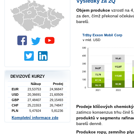
Výsledky za 2Q
Objem produkce
vzrostl na 4
za den, čímž překonal očekává
barelů.
DEVIZOVÉ KURZY
Nákup
Prodej
EUR
23,53753
24,96847
USD
20,36691
21,60509
GBP
27,48407
29,15493
CHF
25,21553
26,74847
Prodeje klíčových chemick
PLN
5,47924
5,81236
zatímco konsenzus trhu činil 5
produktů v segmentu rafina
Kompletní informace zde
barelů denně.
Produkce ropy, zemního ply