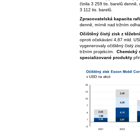
činila 3 259 tis. barelů denně
3 112 tis. barelů.
Zpracovatelská kapacita rafi
denně, mírně nad tržním odhad
Očištěný čistý zisk z těžeb
oproti očekávání 4,87 mld. U
vygenerovaly očištěný čistý z
tržním projekcím.
Chemický 
specializované produkty
při