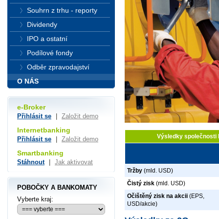
Souhrn z trhu - reporty
Dividendy
IPO a ostatní
Podílové fondy
Odběr zpravodajství
O NÁS
e-Broker
Přihlásit se
|
Založit demo
Internetbanking
Výsledky společnosti
Přihlásit se
|
Založit demo
Smartbanking
Stáhnout
|
Jak aktivovat
Tržby
(mld. USD)
Čistý zisk
(mld. USD)
POBOČKY A BANKOMATY
Očištěný zisk na akcii
(EPS,
Vyberte kraj:
USD/akcie)