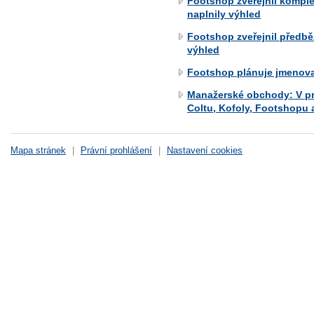
Footshop zveřejnil komplet
naplnily výhled
Footshop zveřejnil předbě
výhled
Footshop plánuje jmenova
Manažerské obchody: V pr
Coltu, Kofoly, Footshopu
Mapa stránek
|
Právní prohlášení
|
Nastavení cookies