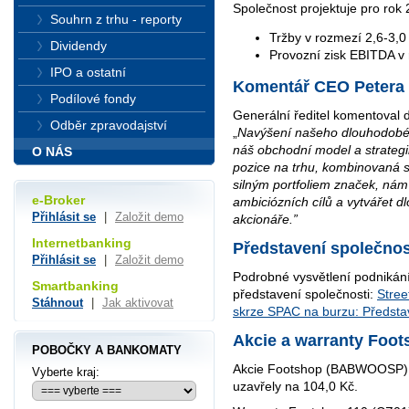
Společnost projektuje pro rok 
Souhrn z trhu - reporty
Tržby v rozmezí 2,6-3,0
Dividendy
Provozní zisk EBITDA v 
IPO a ostatní
Komentář CEO Petera
Podílové fondy
Generální ředitel komentoval
Odběr zpravodajství
„
Navýšení našeho dlouhodobéh
náš obchodní model a strategii
O NÁS
pozice na trhu, kombinovaná s 
silným portfoliem značek, ná
e-Broker
ambiciózních cílů a vytvářet 
Přihlásit se
|
Založit demo
akcionáře.”
Internetbanking
Představení společnos
Přihlásit se
|
Založit demo
Podrobné vysvětlení podnikán
Smartbanking
představení společnosti:
Stree
Stáhnout
|
Jak aktivovat
skrze SPAC na burzu: Představ
Akcie a warranty Foo
POBOČKY A BANKOMATY
Akcie Footshop (BABWOOSP) 
Vyberte kraj:
uzavřely na 104,0 Kč.