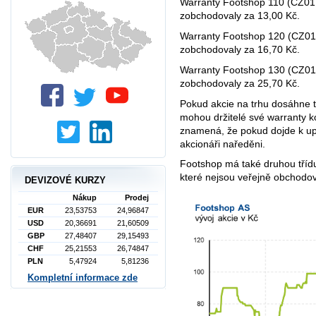
Warranty Footshop 110 (CZ01
zobchodovaly za 13,00 Kč.
Warranty Footshop 120 (CZ01
zobchodovaly za 16,70 Kč.
Warranty Footshop 130 (CZ01
zobchodovaly za 25,70 Kč.
Pokud akcie na trhu dosáhne t
mohou držitelé své warranty ko
znamená, že pokud dojde k upl
akcionáři naředěni.
Footshop má také druhou třídu
které nejsou veřejně obchodo
DEVIZOVÉ KURZY
Nákup
Prodej
EUR
23,53753
24,96847
USD
20,36691
21,60509
GBP
27,48407
29,15493
CHF
25,21553
26,74847
PLN
5,47924
5,81236
Kompletní informace zde