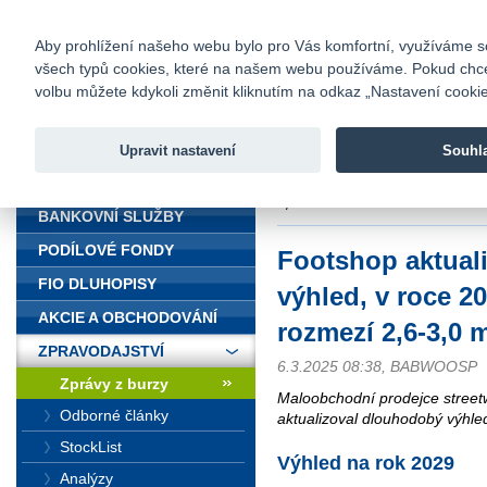
fio@fio.cz
Infomail:
Kontakty
|
Ceník
|
Kariéra
|
Na
Aby prohlížení našeho webu bylo pro Vás komfortní, využíváme sou
všech typů cookies, které na našem webu používáme. Pokud chcete 
Fio banka
volbu můžete kdykoli změnit kliknutím na odkaz „Nastavení cookies
Fio banka j
zprostředko
Upravit nastavení
Souhl
ÚVOD
Úvod
>
Zpravodajství
>
Zprávy z b
3,0 mld. Kč
BANKOVNÍ SLUŽBY
PODÍLOVÉ FONDY
Footshop aktual
FIO DLUHOPISY
výhled, v roce 20
AKCIE A OBCHODOVÁNÍ
rozmezí 2,6-3,0 
ZPRAVODAJSTVÍ
6.3.2025 08:38, BABWOOSP
Zprávy z burzy
Maloobchodní prodejce street
Odborné články
aktualizoval dlouhodobý výhle
StockList
Výhled na rok 2029
Analýzy