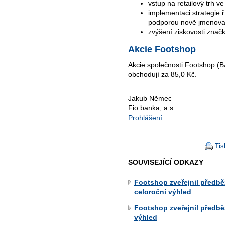
vstup na retailový trh ve
implementaci strategie ř
podporou nově jmenova
zvýšení ziskovosti znač
Akcie Footshop
Akcie společnosti Footshop 
obchodují za 85,0 Kč.
Jakub Němec
Fio banka, a.s.
Prohlášení
Tis
SOUVISEJÍCÍ ODKAZY
Footshop zveřejnil předbě
celoroční výhled
Footshop zveřejnil předbě
výhled