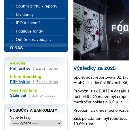
Souhrn z trhu - reporty
Dividendy
IPO a ostatní
Podílové fondy
Odběr zpravodajství
O NÁS
e-Broker
Výsledky za 2025
Přihlásit se
|
Založit demo
Internetbanking
Společnost reportovala 32,1% r
Přihlásit se
|
Založit demo
Hrubý zisk dosáhl 804 mil. Kč,
Smartbanking
Provozní zisk EBITDA dosáhl 1
Stáhnout
|
Jak aktivovat
růst. EBITDA marže byla repo
meziroční pokles o 0,6 p. b.
Provozní zisk meziročně vzrost
POBOČKY A BANKOMATY
Vyberte kraj:
Zisk po zdanění byl reportován
10,6% růst.