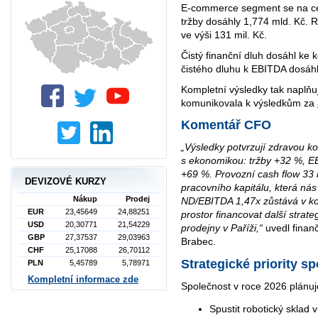
E-commerce segment se na cel
tržby dosáhly 1,774 mld. Kč. 
ve výši 131 mil. Kč.
Čistý finanční dluh dosáhl ke 
čistého dluhu k EBITDA dosáhl
Kompletní výsledky tak naplňu
komunikovala k výsledkům za
Komentář CFO
„Výsledky potvrzují zdravou ko
s ekonomikou: tržby +32 %, E
+69 %. Provozní cash flow 33 m
DEVIZOVÉ KURZY
pracovního kapitálu, která nás s
Nákup
Prodej
ND/EBITDA 1,47x zůstává v k
EUR
23,45649
24,88251
prostor financovat další strate
USD
20,30771
21,54229
prodejny v Paříži,“
uvedl finan
GBP
27,37537
29,03963
Brabec.
CHF
25,17088
26,70112
Strategické priority s
PLN
5,45789
5,78971
Kompletní informace zde
Společnost v roce 2026 plánuj
Spustit robotický sklad 