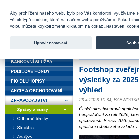
fio@fio.cz
Infomail:
Kontakty
|
Ceník
|
Kariéra
|
Na
Aby prohlížení našeho webu bylo pro Vás komfortní, využíváme sou
všech typů cookies, které na našem webu používáme. Pokud chcete 
Fio banka
volbu můžete kdykoli změnit kliknutím na odkaz „Nastavení cookies
Fio banka j
zprostředko
Upravit nastavení
Souhl
ÚVOD
Úvod
>
Zpravodajství
>
Zprávy z b
BANKOVNÍ SLUŽBY
Footshop zveřejn
PODÍLOVÉ FONDY
výsledky za 2025,
FIO DLUHOPISY
výhled
AKCIE A OBCHODOVÁNÍ
28.4.2026 10:34, BABWOOSP
ZPRAVODAJSTVÍ
Česká streetwearová společnos
Zprávy z burzy
hospodaření za rok 2025, kter
Odborné články
společnosti. V roce 2026 plánu
spuštění robotického skladu v
StockList
Analýzy