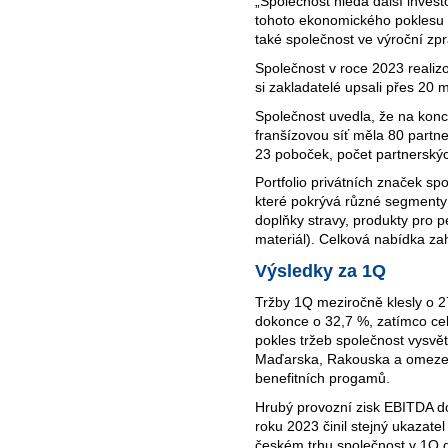
„Společnost hledá další invest
tohoto ekonomického poklesu a
také společnost ve výroční zp
Společnost v roce 2023 realiz
si zakladatelé upsali přes 20 mi
Společnost uvedla, že na konci
franšízovou síť měla 80 partn
23 poboček, počet partnerskýc
Portfolio privátních značek sp
které pokrývá různé segmenty 
doplňky stravy, produkty pro p
materiál). Celková nabídka za
Výsledky za 1Q
Tržby 1Q meziročně klesly o 2
dokonce o 32,7 %, zatímco ce
pokles tržeb společnost vysv
Maďarska, Rakouska a omez
benefitních progamů.
Hrubý provozní zisk EBITDA do
roku 2023 činil stejný ukazatel
českém trhu společnost v 1Q d