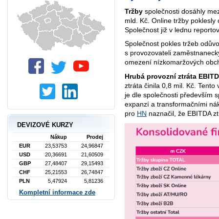
Tržby
společnosti dosáhly mez
mld. Kč. Online tržby poklesl
Společnost již v lednu reporto
Společnost pokles tržeb odů
s provozovateli zaměstnaneck
omezení nízkomaržových obcho
Hrubá provozní ztráta EBIT
ztráta činila 0,8 mil. Kč. Tent
je dle společnosti především 
expanzí a transformačními ná
pro
HN
naznačil, že EBITDA zt
DEVIZOVÉ KURZY
Nákup
Prodej
EUR
23,53753
24,96847
USD
20,36691
21,60509
GBP
27,48407
29,15493
CHF
25,21553
26,74847
PLN
5,47924
5,81236
Kompletní informace zde