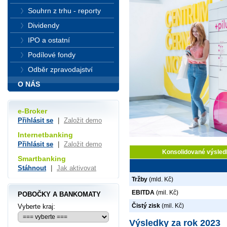
Souhrn z trhu - reporty
Dividendy
IPO a ostatní
Podílové fondy
Odběr zpravodajství
O NÁS
e-Broker
Přihlásit se
|
Založit demo
Internetbanking
Přihlásit se
|
Založit demo
Konsolidované výsledk
Smartbanking
Stáhnout
|
Jak aktivovat
Tržby
(mld. Kč)
EBITDA
(mil. Kč)
POBOČKY A BANKOMATY
Čistý zisk
(mil. Kč)
Vyberte kraj:
Výsledky za rok 2023