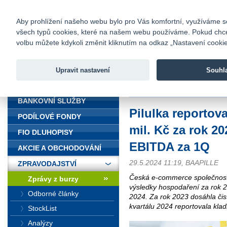
fio@fio.cz
Infomail:
Kontakty
|
Ceník
|
Kariéra
|
Na
Aby prohlížení našeho webu bylo pro Vás komfortní, využíváme sou
všech typů cookies, které na našem webu používáme. Pokud chcete 
Fio banka
volbu můžete kdykoli změnit kliknutím na odkaz „Nastavení cookies
Fio banka j
zprostředko
Upravit nastavení
Souhl
ÚVOD
Úvod
>
Zpravodajství
>
Zprávy z b
BANKOVNÍ SLUŽBY
Pilulka reportova
PODÍLOVÉ FONDY
mil. Kč za rok 20
FIO DLUHOPISY
EBITDA za 1Q
AKCIE A OBCHODOVÁNÍ
29.5.2024 11:19, BAAPILLE
ZPRAVODAJSTVÍ
Česká e-commerce společnost 
Zprávy z burzy
výsledky hospodaření za rok 
Odborné články
2024. Za rok 2023 dosáhla čist
kvartálu 2024 reportovala kla
StockList
Analýzy