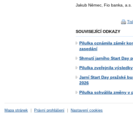
Jakub Němec, Fio banka, a.s.
Tis
SOUVISEJÍCÍ ODKAZY
Pilulka oznámila záměr k
zasedání
Shrnutí jarního Start Day 
Pilulka zveřejnila výsledky
Jarní Start Day pražské bu
2026
Pilulka schválila změny v
Mapa stránek
|
Právní prohlášení
|
Nastavení cookies