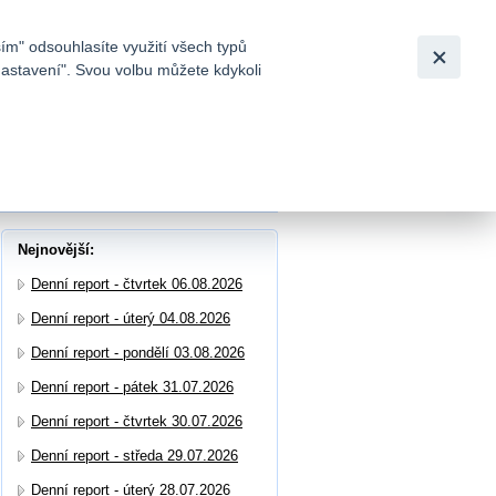
Bezpečnost
Česky
|
English
ím" odsouhlasíte využití všech typů
nastavení". Svou volbu můžete kdykoli
tků a
Nejnovější:
Denní report - čtvrtek 06.08.2026
Denní report - úterý 04.08.2026
Denní report - pondělí 03.08.2026
Denní report - pátek 31.07.2026
Denní report - čtvrtek 30.07.2026
Denní report - středa 29.07.2026
Denní report - úterý 28.07.2026