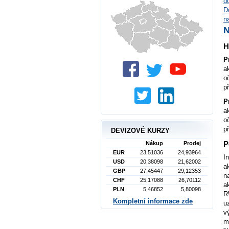
d
D
n
H
P
a
o
p
P
a
o
p
DEVIZOVÉ KURZY
P
Nákup
Prodej
EUR
23,51036
24,93964
I
USD
20,38098
21,62002
a
GBP
27,45447
29,12353
n
CHF
25,17088
26,70112
a
PLN
5,46852
5,80098
R
Kompletní informace zde
u
v
m