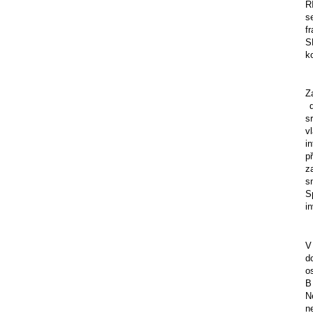
R
s
f
S
k
Z
s
v
i
p
z
s
S
i
V
d
o
B
N
n