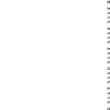
H
I
a
o
p
I
a
o
p
I
a
o
p
Z
a
o
p
P
a
o
p
O