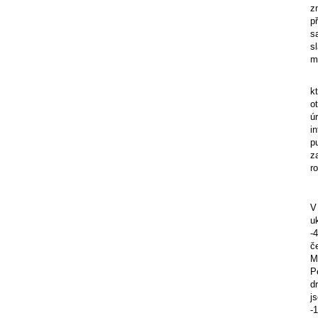
z
p
s
s
m
k
o
ú
i
p
z
r
V
u
-
č
M
P
d
j
-