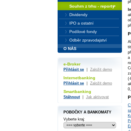
p
Souhrn z trhu - reporty
I
Dividendy
a
o
IPO a ostatní
p
Podílové fondy
P
Odběr zpravodajství
A
t
O NÁS
p
a
r
e-Broker
C
Přihlásit se
|
Založit demo
z
Internetbanking
(
Přihlásit se
|
Založit demo
a
0
Smartbanking
Stáhnout
|
Jak aktivovat
P
C
s
POBOČKY A BANKOMATY
K
Vyberte kraj:
P
E