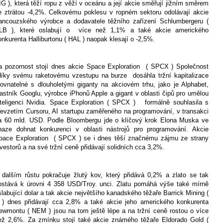
IG ), která těží ropu z věží v oceánu a její akcie směřují jižním směrem
e ztrátou -4,2%. Celkovému poklesu v ropném sektoru odolávají akcie
rancouzského výrobce a dodavatele těžního zařízení Schlumbergeru (
LB ), které oslabují o
více než 1,1% a také akcie amerického
onkurenta Halliburtonu ( HAL ) naopak klesají o -2,5%.
a pozornost stojí dnes akcie Space Exploration
( SPCX ) Společnost
díky svému raketovému vzestupu na burze
dosáhla tržní kapitalizace
rovnatelné s dlouholetými giganty na akciovém trhu, jako je Alphabet,
lastník Googlu, výrobce iPhonů Apple a gigant v oblasti čipů pro umělou
nteligenci Nvidia. Space Exploration ( SPCX )
formálně souhlasila s
řevzetím Cursoru, AI startupu zaměřeného na programování, v transakci
a 60 mld. USD. Podle Bloombergu jde o klíčový krok Elona Muska ve
naze dohnat konkurenci v oblasti nástrojů pro programování. Akcie
pace Exploration
( SPCX ) se i dnes těší značnému zájmu ze strany
nvestorů a na své tržní ceně přidávají solidních cca 3,2%.
 dalším růstu pokračuje žlutý kov, který přidává 0,2% a zlato se tak
ostává k úrovni 4 358 USD/Troy. unci. Zlatu pomáhá výše také mírně
slabující dolar a tak akcie největšího kanadského těžaře Barrick Mining (
 ) dnes přidávají cca 2,8% a také akcie jeho amerického konkurenta
ewmontu ( NEM ) jsou na tom ještě lépe a na tržní ceně rostou o více
ež 2,6%. Za zmínku stojí také akcie známého těžaře Eldorado Gold (