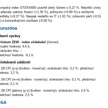
.
vropský index STOXX600 uzavřel úterý růstem o 0,27 %. Největší zisky
i připsaly sektory financí (+1,35 %), průmyslu (+0,90 %) a nezbytné
potřeby (+0,27 %). Naopak nedařilo se IT (-1,91 %), zdravotní péči (-0,51
) a komunikačním službám (-0,50 %).
urozóna
lavní zprávy
růzkum ZEW - index očekávání
(červen):
ktuální hodnota: 9,5 b.
čekávání trhu: --
ředchozí hodnota: -9,1 b.
čekávané události
1:00 CPI (y-y) (květen - konečný): očekávání trhu: 3,2 %, předchozí
odnota: 3,2 %,
1:00 CPI (m-m) (květen - konečný): očekávání trhu: 0,1 %, předchozí
odnota: 0,1 %
1:00 CPI jádrový (y-y) (květen - konečný): očekávání trhu: 2,5 %,
ředchozí hodnota: 2,5 %
USA