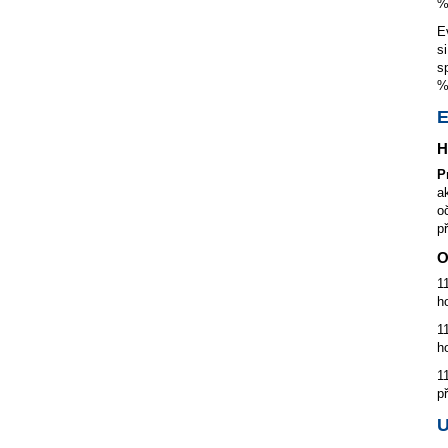
%
E
s
s
%
E
H
P
a
o
p
O
1
h
1
h
1
p