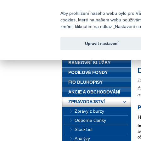
fio@fio.cz
Infomail:
Aby prohlížení našeho webu bylo pro Vás
cookies, které na našem webu používáme.
Fio banka
změnit kliknutím na odkaz „Nastavení coo
Upravit nastavení
ÚVOD
Ú
BANKOVNÍ SLUŽBY
PODÍLOVÉ FONDY
1
FIO DLUHOPISY
Č
AKCIE A OBCHODOVÁNÍ
n
ZPRAVODAJSTVÍ
P
Zprávy z burzy
H
Odborné články
I
StockList
a
o
Analýzy