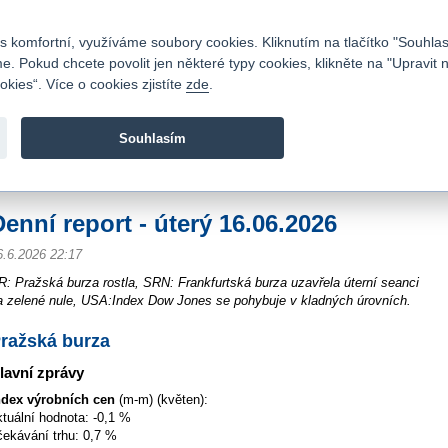
Kontakty
|
Ceník
|
Kariéra
|
Napište nám
|
Časté dotazy
|
Vztahy s investory
|
 komfortní, využíváme soubory cookies. Kliknutím na tlačítko "Souhlas
 Pokud chcete povolit jen některé typy cookies, klikněte na "Upravit 
kies“. Více o cookies zjistíte
zde
.
Fio banka je moderní česká banka. Poskytuje účty bez popla
zprostředkovává investice do cenných papírů.
Souhlasím
vod
>
Zpravodajství
>
Souhrn z trhu - reporty
>
Denní report - úterý 16.06.2026
Denní report - úterý 16.06.2026
6.6.2026 22:17
R: Pražská burza rostla, SRN: Frankfurtská burza uzavřela úterní seanci
a zelené nule, USA:Index Dow Jones se pohybuje v kladných úrovních.
ražská burza
lavní zprávy
ndex výrobních cen
(m-m) (květen):
ktuální hodnota: -0,1 %
čekávání trhu: 0,7 %