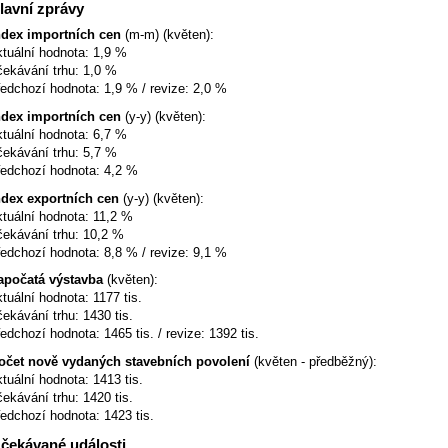
lavní zprávy
ndex importních cen
(m-m) (květen):
ktuální hodnota: 1,9 %
čekávání trhu: 1,0 %
ředchozí hodnota: 1,9 % / revize: 2,0 %
ndex importních cen
(y-y) (květen):
ktuální hodnota: 6,7 %
čekávání trhu: 5,7 %
ředchozí hodnota: 4,2 %
ndex exportních cen
(y-y) (květen):
ktuální hodnota: 11,2 %
čekávání trhu: 10,2 %
ředchozí hodnota: 8,8 % / revize: 9,1 %
apočatá výstavba
(květen):
ktuální hodnota: 1177 tis.
čekávání trhu: 1430 tis.
ředchozí hodnota: 1465 tis. / revize: 1392 tis.
očet nově vydaných stavebních povolení
(květen - předběžný):
ktuální hodnota: 1413 tis.
čekávání trhu: 1420 tis.
ředchozí hodnota: 1423 tis.
čekávané události