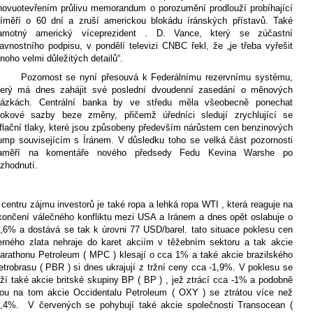
novuotevřením průlivu memorandum o porozumění prodlouží probíhající
říměří o 60 dní a zruší americkou blokádu íránských přístavů. Také
amotný americký víceprezident . D. Vance, který se zúčastní
lavnostního podpisu, v pondělí televizi CNBC řekl, že „je třeba vyřešit
noho velmi důležitých detailů“.
Pozornost se nyní přesouvá k Federálnímu rezervnímu systému,
terý má dnes zahájit své poslední dvoudenní zasedání o měnových
tázkách. Centrální banka by ve středu měla všeobecně ponechat
rokové sazby beze změny, přičemž úředníci sledují zrychlující se
nflační tlaky, které jsou způsobeny především nárůstem cen benzinových
ump souvisejícím s Íránem. V důsledku toho se velká část pozornosti
aměří na komentáře nového předsedy Fedu Kevina Warshe po
ozhodnutí.
 centru zájmu investorů je také ropa a lehká ropa WTI , která reaguje na
končení válečného konfliktu mezi USA a Iránem a dnes opět oslabuje o
4,6% a dostává se tak k úrovni 77 USD/barel. tato situace poklesu cen
erného zlata nehraje do karet akciím v těžebním sektoru a tak akcie
arathonu Petroleum ( MPC ) klesají o cca 1% a také akcie brazilského
etrobrasu ( PBR ) si dnes ukrajují z tržní ceny cca -1,9%. V poklesu se
rží také akcie britské skupiny BP ( BP ) , jež ztrácí cca -1% a podobně
sou na tom akcie Occidentalu Petroleum ( OXY ) se ztrátou více než
1,4%.
V červených se pohybují také akcie společnosti Transocean (