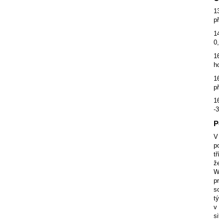
1
p
1
0
1
h
1
p
1
-
P
V
p
t
ž
W
p
s
t
v
s