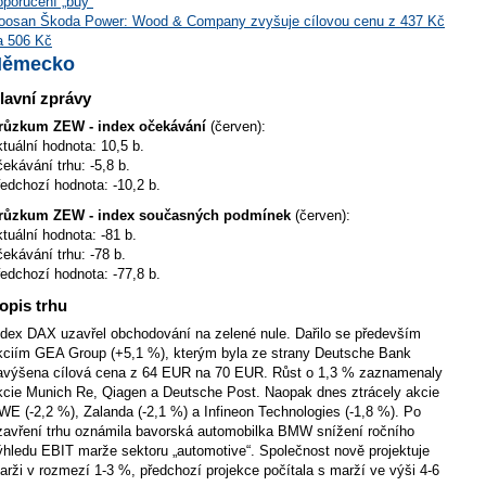
oporučení „buy“
oosan Škoda Power: Wood & Company zvyšuje cílovou cenu z 437 Kč
a 506 Kč
Německo
lavní zprávy
růzkum ZEW - index očekávání
(červen):
ktuální hodnota: 10,5 b.
čekávání trhu: -5,8 b.
ředchozí hodnota: -10,2 b.
růzkum ZEW - index současných podmínek
(červen):
ktuální hodnota: -81 b.
čekávání trhu: -78 b.
ředchozí hodnota: -77,8 b.
opis trhu
ndex DAX uzavřel obchodování na zelené nule. Dařilo se především
kciím GEA Group (+5,1 %), kterým byla ze strany Deutsche Bank
avýšena cílová cena z 64 EUR na 70 EUR. Růst o 1,3 % zaznamenaly
kcie Munich Re, Qiagen a Deutsche Post. Naopak dnes ztrácely akcie
WE (-2,2 %), Zalanda (-2,1 %) a Infineon Technologies (-1,8 %). Po
zavření trhu oznámila bavorská automobilka BMW snížení ročního
ýhledu EBIT marže sektoru „automotive“. Společnost nově projektuje
arži v rozmezí 1-3 %, předchozí projekce počítala s marží ve výši 4-6