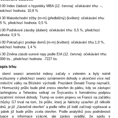
3:00 Index žádostí o hypotéky MBA (12. června): očekávání trhu: --,
ředchozí hodnota: 10,8 %
4:30 Maloobchodní tržby (m-m) (předběžný) (květen): očekávání trhu:
,5 %, předchozí hodnota: 0,5 %
6:00 Podnikové zásoby (duben): očekávání trhu: 0,5 %, předchozí
odnota: 0,9 %
6:00 Pokračující prodeje domů (m-m) (květen): očekávání trhu:1,0 %,
ředchozí hodnota: 1,4 %
6:30 Změna zásob surové ropy podle EIA (12. června): očekávání trhu:
3000 tis., předchozí hodnota: -7227 tis.
opis trhu
 úterní seanci americké indexy začaly v zeleném a byly notně
ovzbuzeny v předchozí seanci oznámením dohody o ukončení více než
říměsíční války na Blízkém východě.
Prezident Donald Trump naznačil,
e Hormuzský průliv bude plně znovu otevřen do pátku, kdy se zástupci
ashingtonu a Teheránu setkají ve Švýcarsku k formálnímu podpisu
rozatímní mírové dohody. Trump ve svém projevu ve Francii na začátku
chůzky G7 trval na tom, že průliv, který je fakticky uzavřen již několik
ýdnů, je již „částečně otevřen“ a podle něho již lodě začínají vyplouvat a
 pátek již bude průliv zcela otevřen. Podle analytiků jsou podrobnosti
ituace a informace vzácné,
ale zprávy uvádějí, že spolu s