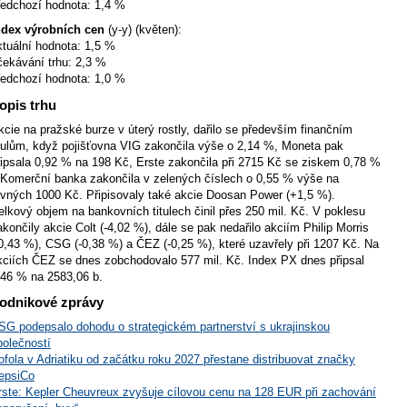
ředchozí hodnota: 1,4 %
ndex výrobních cen
(y-y) (květen):
ktuální hodnota: 1,5 %
čekávání trhu: 2,3 %
ředchozí hodnota: 1,0 %
opis trhu
kcie na pražské burze v úterý rostly, dařilo se především finančním
itulům, když pojišťovna VIG zakončila výše o 2,14 %, Moneta pak
řipsala 0,92 % na 198 Kč, Erste zakončila při 2715 Kč se ziskem 0,78 %
 Komerční banka zakončila v zelených číslech o 0,55 % výše na
ovných 1000 Kč. Připisovaly také akcie Doosan Power (+1,5 %).
elkový objem na bankovních titulech činil přes 250 mil. Kč. V poklesu
akončily akcie Colt (-4,02 %), dále se pak nedařilo akciím Philip Morris
-0,43 %), CSG (-0,38 %) a ČEZ (-0,25 %), které uzavřely při 1207 Kč. Na
kciích ČEZ se dnes zobchodovalo 577 mil. Kč. Index PX dnes připsal
,46 % na 2583,06 b.
odnikové zprávy
SG podepsalo dohodu o strategickém partnerství s ukrajinskou
polečností
ofola v Adriatiku od začátku roku 2027 přestane distribuovat značky
epsiCo
rste: Kepler Cheuvreux zvyšuje cílovou cenu na 128 EUR při zachování