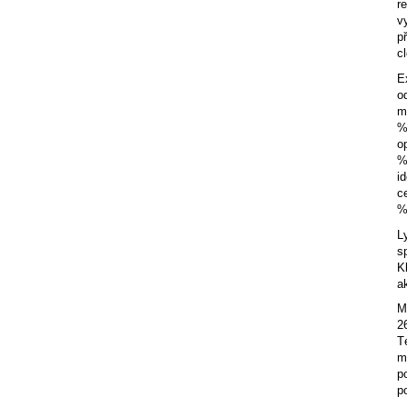
r
v
p
c
E
o
m
%
o
%
i
c
%
L
s
K
a
M
2
T
m
p
p