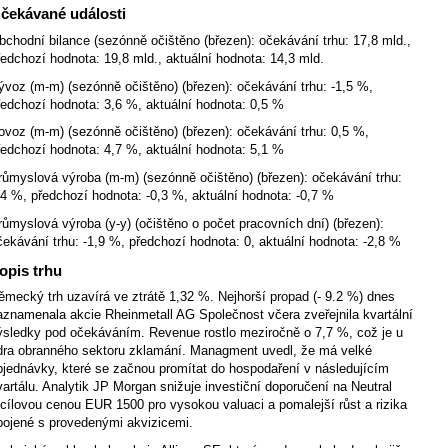
čekávané události
bchodní bilance (sezónně očištěno (březen): očekávání trhu: 17,8 mld.,
ředchozí hodnota: 19,8 mld., aktuální hodnota: 14,3 mld.
ývoz (m-m) (sezónně očištěno) (březen): očekávání trhu: -1,5 %,
ředchozí hodnota: 3,6 %, aktuální hodnota: 0,5 %
ovoz (m-m) (sezónně očištěno) (březen): očekávání trhu: 0,5 %,
ředchozí hodnota: 4,7 %, aktuální hodnota: 5,1 %
růmyslová výroba (m-m) (sezónně očištěno) (březen): očekávání trhu:
,4 %, předchozí hodnota: -0,3 %, aktuální hodnota: -0,7 %
růmyslová výroba (y-y) (očištěno o počet pracovních dní) (březen):
čekávání trhu: -1,9 %, předchozí hodnota: 0, aktuální hodnota: -2,8 %
opis trhu
ěmecký trh uzavírá ve ztrátě 1,32 %. Nejhorší propad (- 9.2 %) dnes
aznamenala akcie Rheinmetall AG Společnost včera zveřejnila kvartální
ýsledky pod očekáváním. Revenue rostlo meziročně o 7,7 %, což je u
ídra obranného sektoru zklamání. Managment uvedl, že má velké
bjednávky, které se začnou promítat do hospodaření v následujícím
vartálu. Analytik JP Morgan snižuje investiční doporučení na Neutral
 cílovou cenou EUR 1500 pro vysokou valuaci a pomalejší růst a rizika
pojené s provedenými akvizicemi.