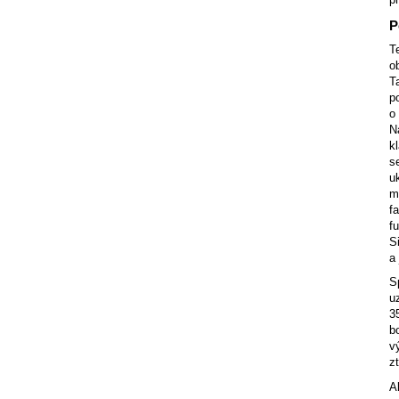
P
T
o
T
p
o
N
k
s
u
m
f
f
S
a
S
u
3
b
v
z
A