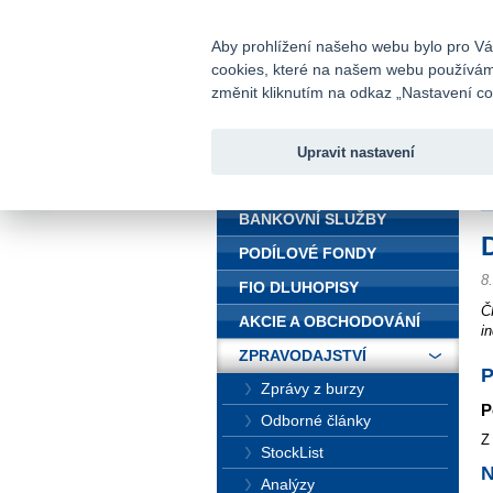
fio@fio.cz
Infomail:
Aby prohlížení našeho webu bylo pro Vás
cookies, které na našem webu používáme.
Fio banka
změnit kliknutím na odkaz „Nastavení coo
Upravit nastavení
ÚVOD
Ú
BANKOVNÍ SLUŽBY
PODÍLOVÉ FONDY
8
FIO DLUHOPISY
Č
AKCIE A OBCHODOVÁNÍ
i
ZPRAVODAJSTVÍ
P
Zprávy z burzy
P
Odborné články
Z
StockList
Analýzy