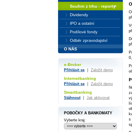
O
Souhrn z trhu - reporty
O
Dividendy
p
IPO a ostatní
V
p
Podílové fondy
D
Odběr zpravodajství
p
O NÁS
P
0
e-Broker
P
Přihlásit se
|
Založit demo
o
Internetbanking
P
Přihlásit se
|
Založit demo
N
Smartbanking
z
Stáhnout
|
Jak aktivovat
v
l
o
POBOČKY A BANKOMATY
k
s
Vyberte kraj:
s