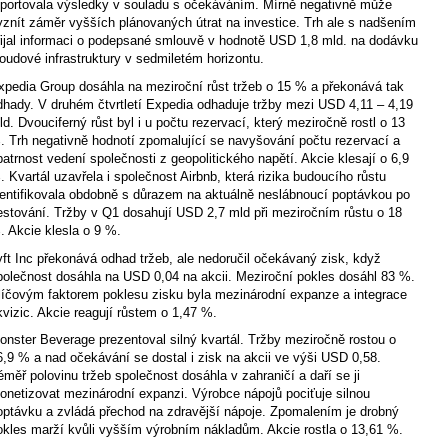
eportovala výsledky v souladu s očekáváním. Mírně negativně může
yznít záměr vyšších plánovaných útrat na investice. Trh ale s nadšením
řijal informaci o podepsané smlouvě v hodnotě USD 1,8 mld. na dodávku
loudové infrastruktury v sedmiletém horizontu.
xpedia Group dosáhla na meziroční růst tržeb o 15 % a překonává tak
dhady. V druhém čtvrtletí Expedia odhaduje tržby mezi USD 4,11 – 4,19
ld. Dvouciferný růst byl i u počtu rezervací, který meziročně rostl o 13
. Trh negativně hodnotí zpomalující se navyšování počtu rezervací a
patrnost vedení společnosti z geopolitického napětí. Akcie klesají o 6,9
. Kvartál uzavřela i společnost Airbnb, která rizika budoucího růstu
dentifikovala obdobně s důrazem na aktuálně neslábnoucí poptávkou po
estování. Tržby v Q1 dosahují USD 2,7 mld při meziročním růstu o 18
. Akcie klesla o 9 %.
yft Inc překonává odhad tržeb, ale nedoručil očekávaný zisk, když
polečnost dosáhla na USD 0,04 na akcii. Meziroční pokles dosáhl 83 %.
líčovým faktorem poklesu zisku byla mezinárodní expanze a integrace
kvizic. Akcie reagují růstem o 1,47 %.
onster Beverage prezentoval silný kvartál. Tržby meziročně rostou o
6,9 % a nad očekávání se dostal i zisk na akcii ve výši USD 0,58.
éměř polovinu tržeb společnost dosáhla v zahraničí a daří se ji
onetizovat mezinárodní expanzi. Výrobce nápojů pociťuje silnou
optávku a zvládá přechod na zdravější nápoje. Zpomalením je drobný
okles marží kvůli vyšším výrobním nákladům. Akcie rostla o 13,61 %.