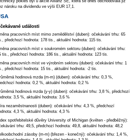
echnický pokles byl u akcie Allianz SE, která se dnes obchodovala již
ez nároku na dividendu ve výši EUR 17,1.
USA
čekávané události
měna pracovních míst mimo zemědělství (duben): očekávání trhu: 65
is., předchozí hodnota: 178 tis., aktuální hodnota: 115 tis.
měna pracovních míst v soukromém sektoru (duben): očekávání trhu:
5 tis., předchozí hodnota: 186 tis., aktuální hodnota: 123 tis.
měna pracovních míst ve výrobním sektoru (duben): očekávání trhu: 1
s., předchozí hodnota: 15 tis., aktuální hodnota: -2 tis.
růměrná hodinová mzda (m-m) (duben): očekávání trhu: 0,3 %,
ředchozí hodnota: 0,2 %, aktuální hodnota: 0,2 %
růměrná hodinová mzda (y-y) (duben): očekávání trhu: 3,8 %, předchozí
odnota: 3,5 %, aktuální hodnota: 3,6 %
íra nezaměstnanosti (duben): očekávání trhu: 4,3 %, předchozí
odnota: 4,3 %, aktuální hodnota: 4,3 %
ndex spotřebitelské důvěry University of Michigan (květen - předběžný):
čekávání trhu: 49,5, předchozí hodnota: 49,8, aktuální hodnota: 48,2
elkoobchodní zásoby (m-m) (březen - konečný): očekávání trhu: 1,4 %,
ředchozí hodnota: 1,4 %, aktuální hodnota: 1,3 %