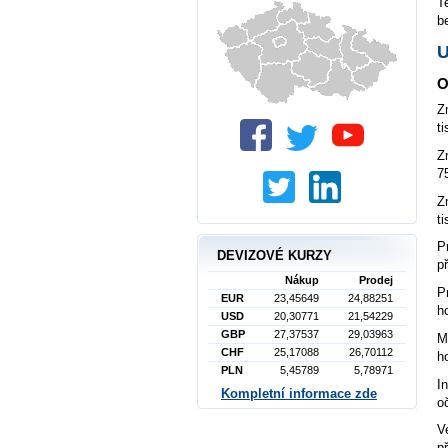
T
b
O
Z
t
Z
7
Z
ti
P
DEVIZOVÉ KURZY
p
Nákup
Prodej
P
EUR
23,45649
24,88251
h
USD
20,30771
21,54229
GBP
27,37537
29,03963
M
CHF
25,17088
26,70112
h
PLN
5,45789
5,78971
I
Kompletní informace zde
o
V
p