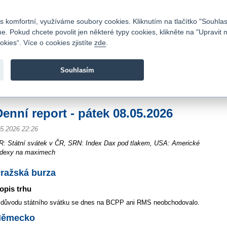
Kontakty
|
Ceník
|
Kariéra
|
Napište nám
|
Časté dotazy
|
Vztahy s investory
|
 komfortní, využíváme soubory cookies. Kliknutím na tlačítko "Souhlas
 Pokud chcete povolit jen některé typy cookies, klikněte na "Upravit 
kies“. Více o cookies zjistíte
zde
.
Fio banka je moderní česká banka. Poskytuje účty bez popla
zprostředkovává investice do cenných papírů.
Souhlasím
vod
>
Zpravodajství
>
Souhrn z trhu - reporty
>
Denní report - pátek 08.05.2026
Denní report - pátek 08.05.2026
.5.2026 22:26
R: Státní svátek v ČR, SRN: Index Dax pod tlakem, USA: Americké
ndexy na maximech
ražská burza
opis trhu
 důvodu státního svátku se dnes na BCPP ani RMS neobchodovalo.
Německo