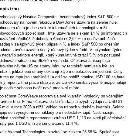
opis trhu
echnologický Nasdaq Composite i benchmarkový index S&P 500 se
bchodovaly na novém rekordu a Dow Jones uzavírá na zelené nule.
ahounem růstu je dnes sektor informačních technologií v režii
olovodičových společností. Intel uzavírá se ziskem 14 % po informacích
 uzavření předběžné dohody a Apple (+ 2,02 %) o dodávkách čipů.
asdaq v za uplynulý týden připsal 4 % a index S&P 500 po dnešním
ladném závěru uzavírá šestý růstový týden v řadě. V uplynulém týdnu
e nedařilo sektoru energií, který kumulativně ztrácí 5 % pro postupné
klidňování situace na Blízkém východě. Očekáváná akceptace
írového návrhu US ze strany Iránu by tentokrát nemusela být jen
antazií, jelikož obě strany deklarují zájem o pokračování jednání. Ceny
utures na ropu jsou stabilnější a drží se poblíž hranice USD 100 za barel.
ilný report z trhu práce ukazuje, že US ekonomika výrazně nezpomaluje
 je nadále schopna tvořit nové pracovní místa.
polečnost CoreWeave reportovala své kvartální výsledky po včerejším
zavření trhu. Firma očekává další růst kapitálových výdajů na USD 31-
5 mld. v roce 2026 a nižší výhled na tržbách v druhém kvartálu. Sektor
ojuje se zvyšujícími se náklady pro nedostatek čipů. Nadcházející
ýhled společně s reportovanou ztrátou USD 1,113 na akcii při očekávání
tráty pod 1 USD snižuje cenu akcie o 11,4 %.
kcie Akamai Technologies uzavírají se ziskem 26,58 %. Společnost