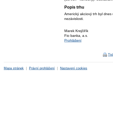
Popis trhu
Americký akciový trh byl dnes
nezávislosti.
Marek Krejčiřík
Fio banka, a.s.
Prohlášení
Tis
Mapa stránek
|
Právní prohlášení
|
Nastavení cookies