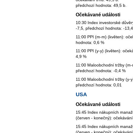
předchozí hodnota: 49,5 b.
Očekávané události
10:30 Index investorské důvěr
-7,5, předchozí hodnota: -13,4
11:00 PPI (m-m) (květen): oče
hodnota: 0,6 %
11:00 PPI (y-y) (květen): oček
4,9 %
11:00 Maloobchodní tržby (m-m
předchozí hodnota: -0,4 %
11:00 Maloobchodní tržby (y-y)
předchozí hodnota: 0,01
USA
Očekávané události
15:45 Index nákupních manaž
(červen - konečný): očekávání
15:45 Index nákupních manaže
(červen - konečný): očekávání 