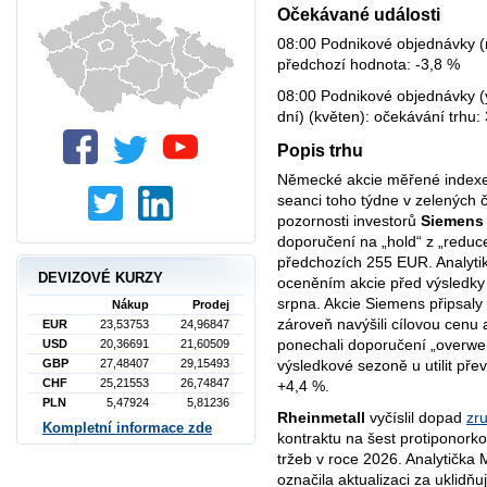
Očekávané události
08:00 Podnikové objednávky (m
předchozí hodnota: -3,8 %
08:00 Podnikové objednávky (y
dní) (květen): očekávání trhu:
Popis trhu
Německé akcie měřené indexe
seanci toho týdne v zelených čí
pozornosti investorů
Siemens
doporučení na „hold“ z „reduc
předchozích 255 EUR. Analyti
DEVIZOVÉ KURZY
oceněním akcie před výsledky 
srpna. Akcie Siemens připsaly 
Nákup
Prodej
zároveň navýšili cílovou cenu 
EUR
23,53753
24,96847
ponechali doporučení „overwei
USD
20,36691
21,60509
GBP
27,48407
29,15493
výsledkové sezoně u utilit pře
CHF
25,21553
26,74847
+4,4 %.
PLN
5,47924
5,81236
Rheinmetall
vyčíslil dopad
zr
Kompletní informace zde
kontraktu na šest protiponork
tržeb v roce 2026. Analytička
označila aktualizaci za uklidňu