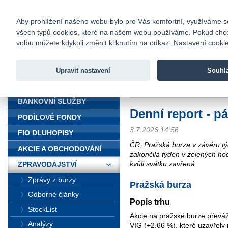
fio@fio.cz
Infomail:
Kontakty
|
Ceník
|
Kariéra
|
Na
Aby prohlížení našeho webu bylo pro Vás komfortní, využíváme sou
všech typů cookies, které na našem webu používáme. Pokud chcete 
Fio banka
volbu můžete kdykoli změnit kliknutím na odkaz „Nastavení cookies
Fio banka j
zprostředko
Upravit nastavení
Souhl
ÚVOD
Úvod
>
Zpravodajství
>
Souhrn z tr
BANKOVNÍ SLUŽBY
Denní report - p
PODÍLOVÉ FONDY
3.7.2026 14:56
FIO DLUHOPISY
ČR: Pražská burza v závěru tý
AKCIE A OBCHODOVÁNÍ
zakončila týden v zelených ho
kvůli svátku zavřená
ZPRAVODAJSTVÍ
Zprávy z burzy
Pražská burza
Odborné články
Popis trhu
StockList
Akcie na pražské burze převážn
Analýzy
VIG (+2,66 %), které uzavřely 