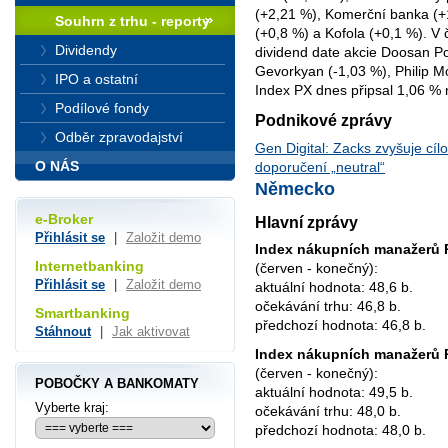
(+2,21 %), Komerční banka (+
Souhrn z trhu - reporty
(+0,8 %) a Kofola (+0,1 %). V 
Dividendy
dividend date akcie Doosan P
Gevorkyan (-1,03 %), Philip Mo
IPO a ostatní
Index PX dnes připsal 1,06 % 
Podílové fondy
Podnikové zprávy
Odběr zpravodajství
Gen Digital: Zacks zvyšuje cí
O NÁS
doporučení „neutral“
Německo
e-Broker
Hlavní zprávy
Přihlásit se
|
Založit demo
Index nákupních manažerů 
Internetbanking
(červen - konečný):
Přihlásit se
|
Založit demo
aktuální hodnota: 48,6 b.
očekávání trhu: 46,8 b.
Smartbanking
předchozí hodnota: 46,8 b.
Stáhnout
|
Jak aktivovat
Index nákupních manažerů P
(červen - konečný):
POBOČKY A BANKOMATY
aktuální hodnota: 49,5 b.
Vyberte kraj:
očekávání trhu: 48,0 b.
předchozí hodnota: 48,0 b.