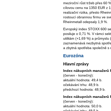
meziroční růst tržeb přes 60
cílovou cenu na 1350 EUR z 1
realizační rizika, přesto Rhein
rostoucí obrannou firmu ve své
Rheinmetall odepsaly 1,9 %.
Evropský index STOXX 600 se 
posiluje o 0,71 %. V rámci sek
utilitám (+1,69 %) a průmyslu 
zaznamenává nezbytná spotřeba
a zbytná spotřeba společně s 
Eurozóna
Hlavní zprávy
Index nákupních manažerů 
(červen - konečný):
aktuální hodnota: 49,4 b.
očekávání trhu: 48,9 b.
předchozí hodnota: 48,9 b.
Index nákupních manažerů P
(červen - konečný):
aktuální hodnota: 50,0 b.
očekávání trhu: 49,5 b.