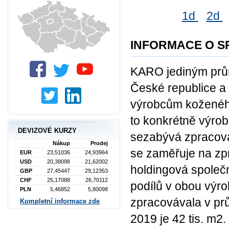
1d
2d
INFORMACE O S
KARO jediným prů
České republice 
výrobcům koženého 
to konkrétně výrob
DEVIZOVÉ KURZY
sezabývá zpracová
Nákup
Prodej
se zaměřuje na zp
EUR
23,51036
24,93964
USD
20,38098
21,62002
holdingová společn
GBP
27,45447
29,12353
CHF
25,17088
26,70112
podílů v obou výr
PLN
5,46852
5,80098
zpracovávala v pr
Kompletní informace zde
2019 je 42 tis. m2