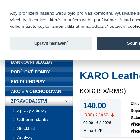
fio@fio.cz
Infomail:
Kontakty
|
Ceník
|
Kariéra
|
Na
Aby prohlížení našeho webu bylo pro Vás komfortní, využíváme sou
všech typů cookies, které na našem webu používáme. Pokud chcete 
Fio banka
volbu můžete kdykoli změnit kliknutím na odkaz „Nastavení cookies
Fio banka j
zprostředko
Upravit nastavení
Souhl
ÚVOD
Úvod
>
Zpravodajst
BANKOVNÍ SLUŽBY
PODÍLOVÉ FONDY
KARO Leathe
FIO DLUHOPISY
KOBOSX/RMS)
AKCIE A OBCHODOVÁNÍ
ZPRAVODAJSTVÍ
140,00
Cílov
Zprávy z burzy
Dopo
-3,00 (-2,10 %)
Datu
Odborné články
00:00 - 6.8.2026
Předc
StockList
Měna: CZK
Před
Analýzy