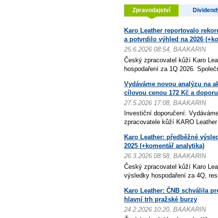
Zpravodajství
Dividend
Karo Leather reportovalo reko
a potvrdilo výhled na 2026 (+k
25.6.2026 08:54, BAAKARIN
Český zpracovatel kůží Karo Leat
hospodaření za 1Q 2026. Společn
Vydáváme novou analýzu na ak
cílovou cenou 172 Kč a dopor
27.5.2026 17:08, BAAKARIN
Investiční doporučení: Vydáváme
zpracovatele kůží KARO Leather s
Karo Leather: předběžné výsle
2025 (+komentář analytika)
26.3.2026 08:58, BAAKARIN
Český zpracovatel kůží Karo Leat
výsledky hospodaření za 4Q, resp
Karo Leather: ČNB schválila pr
hlavní trh pražské burzy
24.2.2026 10:20, BAAKARIN