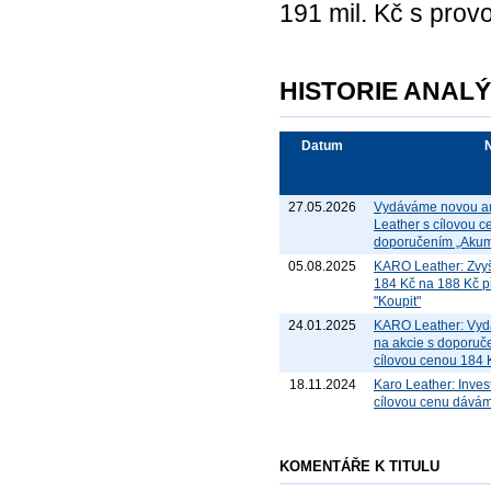
191 mil. Kč s prov
HISTORIE ANAL
Datum
27.05.2026
Vydáváme novou a
Leather s cílovou 
doporučením „Akum
05.08.2025
KARO Leather: Zvy
184 Kč na 188 Kč p
"Koupit"
24.01.2025
KARO Leather: Vyd
na akcie s doporuč
cílovou cenou 184 
18.11.2024
Karo Leather: Inves
cílovou cenu dávám
KOMENTÁŘE K TITULU