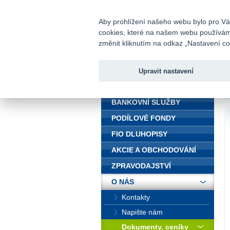
fio@fio.cz
Infomail:
Aby prohlížení našeho webu bylo pro Vás
cookies, které na našem webu používáme.
Fio banka
změnit kliknutím na odkaz „Nastavení coo
Upravit nastavení
ÚVOD
Ú
BANKOVNÍ SLUŽBY
PODÍLOVÉ FONDY
FIO DLUHOPISY
AKCIE A OBCHODOVÁNÍ
ZPRAVODAJSTVÍ
O NÁS
Kontakty
Napište nám
Dokumenty, ceníky