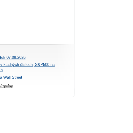
átek 07.08.2026
 v kladných číslech, S&P500 na
ch
na Wall Street
ší zprávy