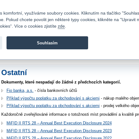
Kontakty
|
Ceník
|
Kariéra
|
Napište nám
|
Časté dotazy
|
Vztahy s investory
|
 komfortní, využíváme soubory cookies. Kliknutím na tlačítko "Souhlas
 Pokud chcete povolit jen některé typy cookies, klikněte na "Upravit 
kies“. Více o cookies zjistíte
zde
.
Fio banka je moderní česká banka. Poskytuje účty bez popla
zprostředkovává investice do cenných papírů.
Souhlasím
vod
>
O nás
>
Dokumenty, ceníky
>
Ostatní
Ostatní
Dokumenty, které nespadají do žádné z předchozích kategorií.
Fio banka, a.s.
- čísla bankovních účtů
Příklad výpočtu poplatku za obchodování s akciemi
- nákup malého obj
Příklad výpočtu poplatku za obchodování s akciemi
- prodej velkého ob
Každoročně zveřejňováné informace o totožnosti míst provádění a kvalitě pr
MiFID II RTS 28 – Annual Best Execution Disclosure 2024
MiFID II RTS 28 – Annual Best Execution Disclosure 2023
MiFID II RTS 28 – Annual Best Execution Disclosure 2022