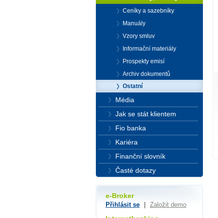
Ceníky a sazebníky
Manuály
Vzory smluv
Informační materiály
Prospekty emisí
Archiv dokumentů
Ostatní
Média
Jak se stát klientem
Fio banka
Kariéra
Finanční slovník
Časté dotazy
e-Broker
Přihlásit se
|
Založit demo