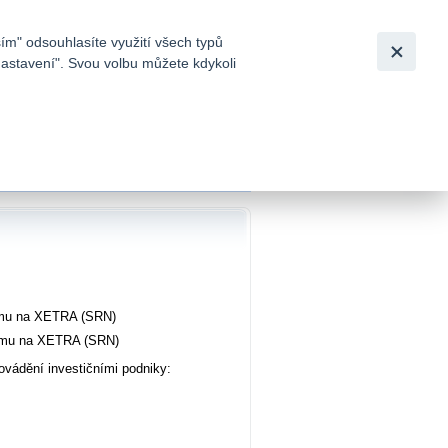
Bezpečnost
Česky
|
English
ím" odsouhlasíte využití všech typů
nastavení". Svou volbu můžete kdykoli
tků a
emu na XETRA (SRN)
jemu na XETRA (SRN)
ovádění investičními podniky: