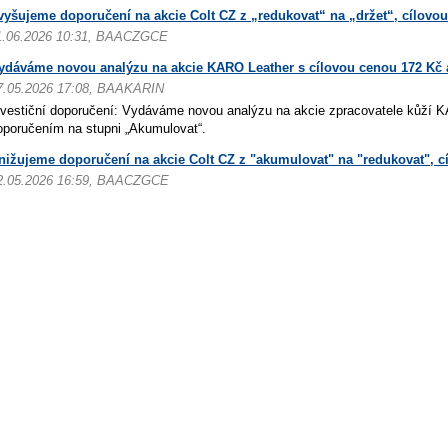
vyšujeme doporučení na akcie Colt CZ z „redukovat“ na „držet“, cílovo
1.06.2026 10:31, BAACZGCE
ydáváme novou analýzu na akcie KARO Leather s cílovou cenou 172 Kč
7.05.2026 17:08, BAAKARIN
nvestiční doporučení: Vydáváme novou analýzu na akcie zpracovatele kůží 
oporučením na stupni „Akumulovat“.
nižujeme doporučení na akcie Colt CZ z "akumulovat" na "redukovat", c
2.05.2026 16:59, BAACZGCE