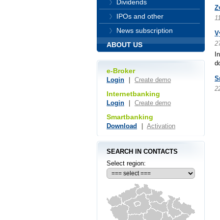
Dividends
Z
IPOs and other
1
News subscription
V
2
ABOUT US
I
d
e-Broker
S
Login
|
Create demo
2
Internetbanking
Login
|
Create demo
Smartbanking
Download
|
Activation
SEARCH IN CONTACTS
Select region: