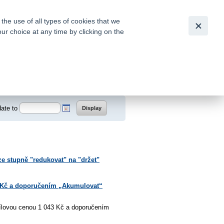
Česky
|
English
he use of all types of cookies that we
our choice at any time by clicking on the
out for
tion of
date to
e stupně "redukovat" na "držet"
 Kč a doporučením „Akumulovat“
ílovou cenou 1 043 Kč a doporučením