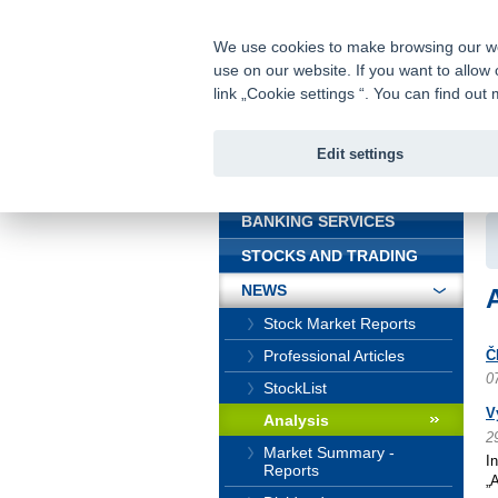
fio@fio.cz
Infomail:
We use cookies to make browsing our webs
use on our website. If you want to allow 
Fio banka
link „Cookie settings “. You can find ou
Edit settings
INTRODUCTION
In
BANKING SERVICES
STOCKS AND TRADING
NEWS
Stock Market Reports
Professional Articles
Č
0
StockList
V
Analysis
2
Market Summary -
I
Reports
„