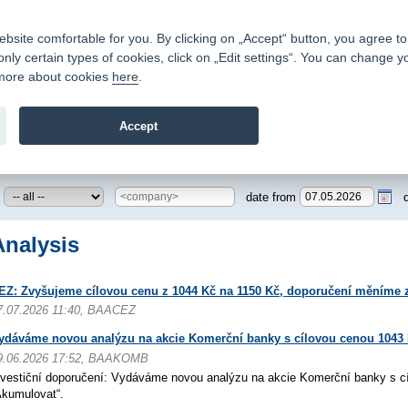
Contacts
|
Pricelist
|
Career
|
Write to us
|
FAQ
|
|
ite comfortable for you. By clicking on „Accept“ button, you agree to t
only certain types of cookies, click on „Edit settings“. You can change y
Fio banka is a modern Czech financial institution that stands 
t more about cookies
here
.
providing fee-free general banking services and adept facilita
investments in financial securities.
Accept
troduction
>
News
>
Analysis
date from
Analysis
EZ: Zvyšujeme cílovou cenu z 1044 Kč na 1150 Kč, doporučení měníme z
7.07.2026 11:40, BAACEZ
ydáváme novou analýzu na akcie Komerční banky s cílovou cenou 1043
9.06.2026 17:52, BAAKOMB
nvestiční doporučení: Vydáváme novou analýzu na akcie Komerční banky s c
Akumulovat“.