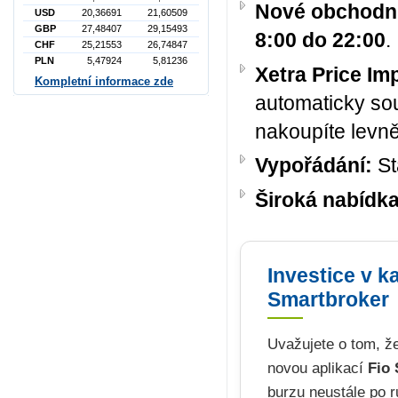
Nové obchodní
USD
20,36691
21,60509
GBP
27,48407
29,15493
8:00 do 22:00
.
CHF
25,21553
26,74847
PLN
5,47924
5,81236
Xetra Price I
Kompletní informace zde
automaticky sou
nakoupíte levněj
Vypořádání:
St
Široká nabídka
Investice v k
Smartbroker
Uvažujete o tom, ž
novou aplikací
Fio
burzu neustále po 