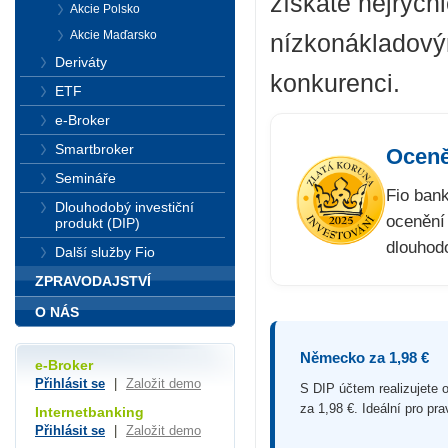
získáte nejrych
Akcie Polsko
Akcie Maďarsko
nízkonákladový
Deriváty
konkurenci.
ETF
e-Broker
Smartbroker
Oceně
Semináře
Fio bank
Dlouhodobý investiční
ocenění
produkt (DIP)
dlouhod
Další služby Fio
ZPRAVODAJSTVÍ
O NÁS
Německo za 1,98 €
e-Broker
Přihlásit se
|
Založit demo
S DIP účtem realizujete 
za 1,98 €. Ideální pro pra
Internetbanking
Přihlásit se
|
Založit demo