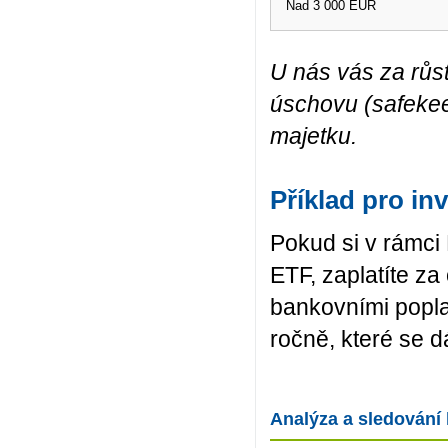
Nad 3 000 EUR
U nás vás za růst
úschovu (safekee
majetku.
Příklad pro in
Pokud si v rámc
ETF, zaplatíte z
bankovními poplat
ročně, které se d
Analýza a sledování