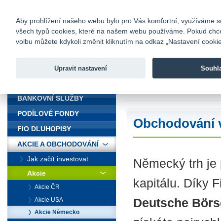
fio@fio.cz
Infomail:
Kontakty
|
Ceník
|
Kariéra
|
Na
Aby prohlížení našeho webu bylo pro Vás komfortní, využíváme sou
všech typů cookies, které na našem webu používáme. Pokud chcete 
Fio banka
volbu můžete kdykoli změnit kliknutím na odkaz „Nastavení cookies
Fio banka j
zprostředko
Upravit nastavení
Souhl
ÚVOD
Úvod
>
Akcie a obc
BANKOVNÍ SLUŽBY
PODÍLOVÉ FONDY
Obchodování v
FIO DLUHOPISY
AKCIE A OBCHODOVÁNÍ
Jak začít investovat
Německý trh je
Akcie
kapitálu. Díky F
Akcie ČR
Deutsche Börse
Akcie USA
Akcie Německo