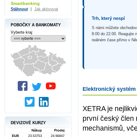
Smartbanking
Stáhnout
|
Jak aktivovat
Trh, který nespí
POBOČKY A BANKOMATY
S námi můžete obchodov
Vyberte kraj:
8:00 do 22:00. Reagujte 
reálném čase přímo v N
Elektronický systé
XETRA je nejlikvi
první český člen
DEVIZOVÉ KURZY
mechanismů, včet
Nákup
Prodej
EUR
23,53753
24,96847