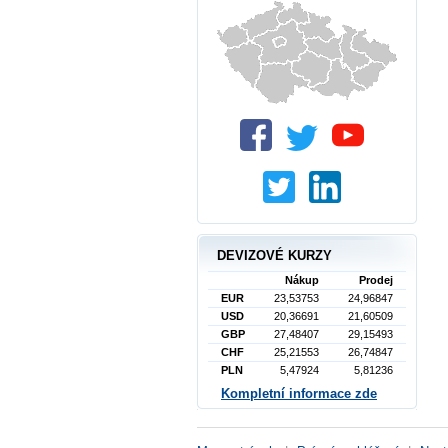
DEVIZOVÉ KURZY
Nákup
Prodej
EUR
23,53753
24,96847
USD
20,36691
21,60509
GBP
27,48407
29,15493
CHF
25,21553
26,74847
PLN
5,47924
5,81236
Kompletní informace zde