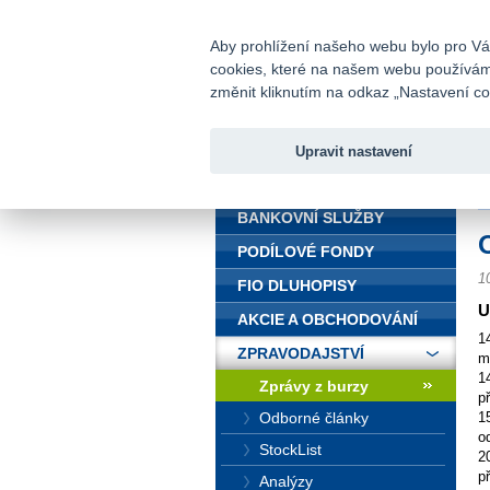
fio@fio.cz
Infomail:
Aby prohlížení našeho webu bylo pro Vás
cookies, které na našem webu používáme.
Fio banka
změnit kliknutím na odkaz „Nastavení coo
Upravit nastavení
ÚVOD
Ú
BANKOVNÍ SLUŽBY
PODÍLOVÉ FONDY
1
FIO DLUHOPISY
U
AKCIE A OBCHODOVÁNÍ
1
ZPRAVODAJSTVÍ
m
1
Zprávy z burzy
p
Odborné články
1
o
StockList
2
p
Analýzy