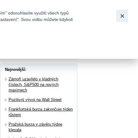
Bezpečnost
Česky
|
English
ím" odsouhlasíte využití všech typů
nastavení". Svou volbu můžete kdykoli
tků a
Nejnovější:
Zámoří uzavřelo v kladných
číslech, S&P500 na nových
maximech
Pozitivní vývoj na Wall Street
Frankfurtská burza zakončuje týden
růstem
Pražská burza v závěru týdne
klesala