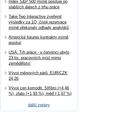
Index S&P 500 mírně posiluje po
slabších datech z trhu práce
Take-Two Interactive zveřejnil
výsledky za 1Q, čisté rezervace
mírně překonaly odhady analytiků
Americké futures kontrakty mírně
posilují
USA: Trh práce - v červenci ubylo
23 tis. pracovních míst mimo
zemědělství
Vývoj měnových párů: EUR/CZK
24,26
Vývoj cen komodit: Stříbro (+4,46
%), zlato (+1,93 %), měď (-1,07 %)
další zprávy