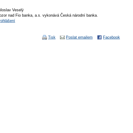
iloslav Veselý
ozor nad Fio banka, a.s. vykonává Česká národní banka.
rohlášení
Tisk
Poslat emailem
Facebook