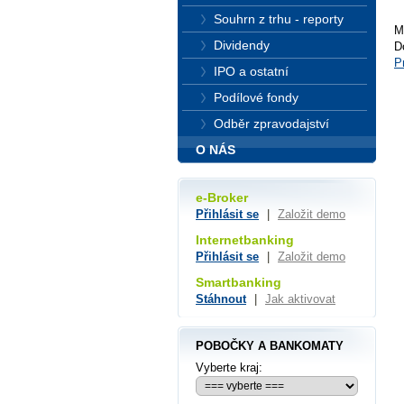
Souhrn z trhu - reporty
M
Dividendy
D
P
IPO a ostatní
Podílové fondy
Odběr zpravodajství
O NÁS
e-Broker
Přihlásit se
|
Založit demo
Internetbanking
Přihlásit se
|
Založit demo
Smartbanking
Stáhnout
|
Jak aktivovat
POBOČKY A BANKOMATY
Vyberte kraj: