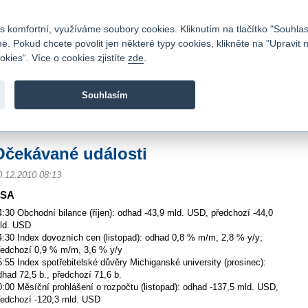
Kontakty
|
Ceník
|
Kariéra
|
Napište nám
|
Časté dotazy
|
Vztahy s investory
|
 komfortní, využíváme soubory cookies. Kliknutím na tlačítko "Souhlas
 Pokud chcete povolit jen některé typy cookies, klikněte na "Upravit 
kies“. Více o cookies zjistíte
zde
.
Fio banka je moderní česká banka. Poskytuje účty bez popla
zprostředkovává investice do cenných papírů.
Souhlasím
vod
>
Zpravodajství
>
Zprávy z burzy
>
Očekávané události
Očekávané události
0.12.2010 08:13
SA
4:30 Obchodní bilance (říjen): odhad -43,9 mld. USD, předchozí -44,0
ld. USD
4:30 Index dovozních cen (listopad): odhad 0,8 % m/m, 2,8 % y/y;
ředchozí 0,9 % m/m, 3,6 % y/y
5:55 Index spotřebitelské důvěry Michiganské university (prosinec):
dhad 72,5 b., předchozí 71,6 b.
0:00 Měsíční prohlášení o rozpočtu (listopad): odhad -137,5 mld. USD,
ředchozí -120,3 mld. USD