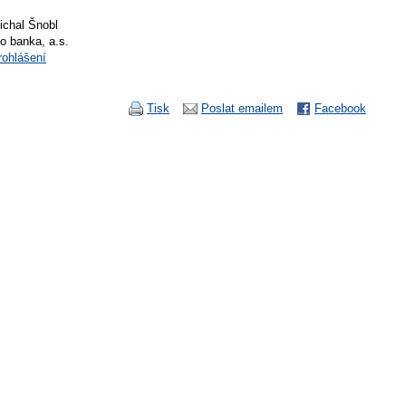
ichal Šnobl
io banka, a.s.
rohlášení
Tisk
Poslat emailem
Facebook