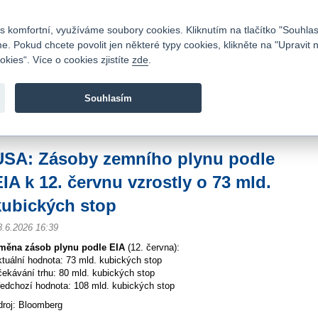
Kontakty
|
Ceník
|
Kariéra
|
Napište nám
|
Časté dotazy
|
Vztahy s investory
|
 komfortní, využíváme soubory cookies. Kliknutím na tlačítko "Souhlas
 Pokud chcete povolit jen některé typy cookies, klikněte na "Upravit 
kies“. Více o cookies zjistíte
zde
.
Fio banka je moderní česká banka. Poskytuje účty bez popla
zprostředkovává investice do cenných papírů.
Souhlasím
vod
>
Zpravodajství
>
Zprávy z burzy
>
USA: Zásoby zemního plynu podle EIA k 1
USA: Zásoby zemního plynu podle
EIA k 12. červnu vzrostly o 73 mld.
kubických stop
8.6.2026 16:39
měna zásob plynu podle EIA
(12. června):
ktuální hodnota: 73 mld. kubických stop
čekávání trhu: 80 mld. kubických stop
ředchozí hodnota: 108 mld. kubických stop
droj: Bloomberg