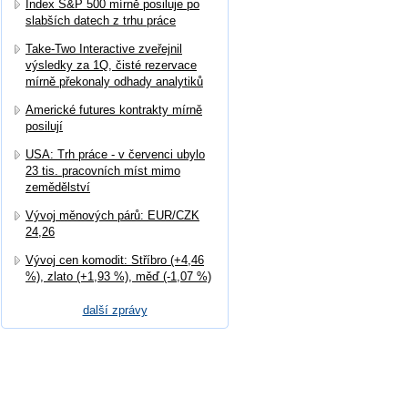
Index S&P 500 mírně posiluje po
slabších datech z trhu práce
Take-Two Interactive zveřejnil
výsledky za 1Q, čisté rezervace
mírně překonaly odhady analytiků
Americké futures kontrakty mírně
posilují
USA: Trh práce - v červenci ubylo
23 tis. pracovních míst mimo
zemědělství
Vývoj měnových párů: EUR/CZK
24,26
Vývoj cen komodit: Stříbro (+4,46
%), zlato (+1,93 %), měď (-1,07 %)
další zprávy