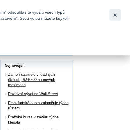
Bezpečnost
Česky
|
English
ím" odsouhlasíte využití všech typů
nastavení". Svou volbu můžete kdykoli
tků a
2. červnu vzrostly o 73 mld. kubických stop
Nejnovější:
Zámoří uzavřelo v kladných
číslech, S&P500 na nových
maximech
Pozitivní vývoj na Wall Street
Frankfurtská burza zakončuje týden
růstem
Pražská burza v závěru týdne
klesala