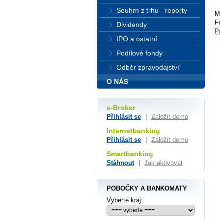
Souhrn z trhu - reporty
M
F
Dividendy
P
IPO a ostatní
Podílové fondy
Odběr zpravodajství
O NÁS
e-Broker
Přihlásit se
|
Založit demo
Internetbanking
Přihlásit se
|
Založit demo
Smartbanking
Stáhnout
|
Jak aktivovat
POBOČKY A BANKOMATY
Vyberte kraj: