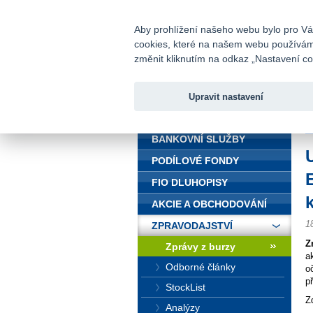
fio@fio.cz
Infomail:
Aby prohlížení našeho webu bylo pro Vás
cookies, které na našem webu používáme.
Fio banka
změnit kliknutím na odkaz „Nastavení coo
Upravit nastavení
ÚVOD
Ú
BANKOVNÍ SLUŽBY
PODÍLOVÉ FONDY
FIO DLUHOPISY
AKCIE A OBCHODOVÁNÍ
1
ZPRAVODAJSTVÍ
Z
Zprávy z burzy
a
Odborné články
o
p
StockList
Z
Analýzy