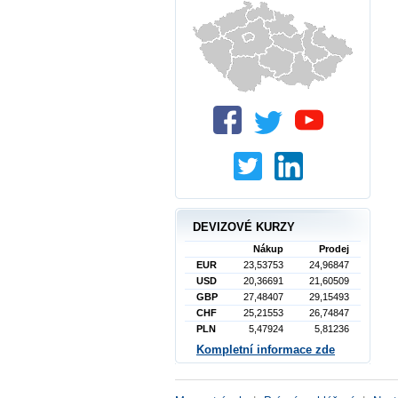
DEVIZOVÉ KURZY
Nákup
Prodej
EUR
23,53753
24,96847
USD
20,36691
21,60509
GBP
27,48407
29,15493
CHF
25,21553
26,74847
PLN
5,47924
5,81236
Kompletní informace zde