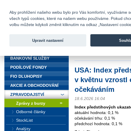
fio@fio.cz
Infomail:
Kontakty
|
Ceník
|
Kariéra
|
Na
Aby prohlížení našeho webu bylo pro Vás komfortní, využíváme sou
všech typů cookies, které na našem webu používáme. Pokud chcete 
Fio banka
volbu můžete kdykoli změnit kliknutím na odkaz „Nastavení cookies
Fio banka j
zprostředko
Upravit nastavení
Souhl
ÚVOD
Úvod
>
Zpravodajství
>
Zprávy z b
očekáváním
BANKOVNÍ SLUŽBY
PODÍLOVÉ FONDY
USA: Index před
FIO DLUHOPISY
v květnu vzrostl
AKCIE A OBCHODOVÁNÍ
očekáváním
ZPRAVODAJSTVÍ
18.6.2026 16:04
Zprávy z burzy
Index předstihových ukazat
Odborné články
aktuální hodnota: 0,1 %
očekávání trhu: 0,1 %
StockList
předchozí hodnota: 0,1 %
Analýzy