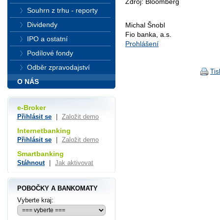
Zdroj: Bloomberg
Souhrn z trhu - reporty
Dividendy
Michal Šnobl
Fio banka, a.s.
IPO a ostatní
Prohlášení
Podílové fondy
Odběr zpravodajství
Tis
O NÁS
e-Broker
Přihlásit se
|
Založit demo
Internetbanking
Přihlásit se
|
Založit demo
Smartbanking
Stáhnout
|
Jak aktivovat
POBOČKY A BANKOMATY
Vyberte kraj: