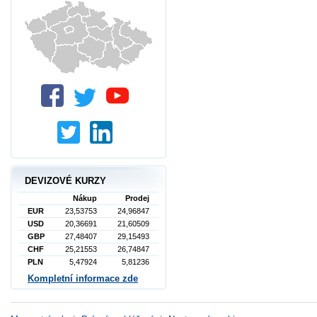
DEVIZOVÉ KURZY
Nákup
Prodej
EUR
23,53753
24,96847
USD
20,36691
21,60509
GBP
27,48407
29,15493
CHF
25,21553
26,74847
PLN
5,47924
5,81236
Kompletní informace zde