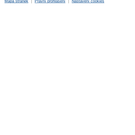
Mapa stránek
|
Právní prohlášení
|
Nastavení cookies