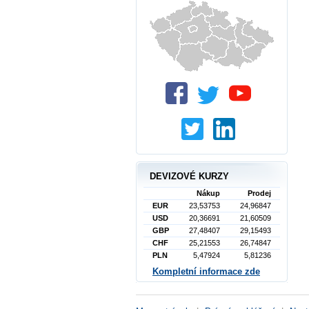
DEVIZOVÉ KURZY
Nákup
Prodej
EUR
23,53753
24,96847
USD
20,36691
21,60509
GBP
27,48407
29,15493
CHF
25,21553
26,74847
PLN
5,47924
5,81236
Kompletní informace zde