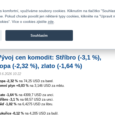
Kontakty
|
Ceník
|
Kariéra
|
Napište nám
|
Časté dotazy
|
Vztahy s investory
|
 komfortní, využíváme soubory cookies. Kliknutím na tlačítko "Souhlas
 Pokud chcete povolit jen některé typy cookies, klikněte na "Upravit 
kies“. Více o cookies zjistíte
zde
.
Fio banka je moderní česká banka. Poskytuje účty bez popla
zprostředkovává investice do cenných papírů.
Souhlasím
vod
>
Zpravodajství
>
Zprávy z burzy
>
Vývoj cen komodit: Stříbro (-3,1 %), ropa (
Vývoj cen komodit: Stříbro (-3,1 %),
opa (-2,32 %), zlato (-1,64 %)
8.6.2026 10:22
opa -2,32 %
na 74,25 USD za barel.
emní plyn +0,03 %
na 3,146 USD za mbtu.
lato -1,64 %
na 4309,7 USD za unci.
tříbro -3,1 %
na 68,57 USD za unci.
ěď -1,02 %
na 6,4275 USD za libru.
ukuřice -0,12 %
na 4,205 USD za bušl.