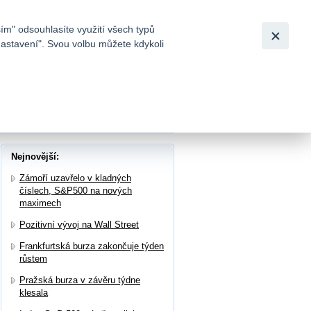
Bezpečnost
Česky
|
English
ím" odsouhlasíte využití všech typů
nastavení". Svou volbu můžete kdykoli
tků a
-2,32 %), zlato (-1,64 %)
Nejnovější:
Zámoří uzavřelo v kladných
číslech, S&P500 na nových
maximech
Pozitivní vývoj na Wall Street
Frankfurtská burza zakončuje týden
růstem
Pražská burza v závěru týdne
klesala