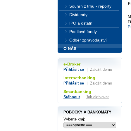
P
Souhrn z trhu - reporty
Dividendy
M
F
IPO a ostatní
P
Podílové fondy
Odběr zpravodajství
O NÁS
e-Broker
Přihlásit se
|
Založit demo
Internetbanking
Přihlásit se
|
Založit demo
Smartbanking
Stáhnout
|
Jak aktivovat
POBOČKY A BANKOMATY
Vyberte kraj: