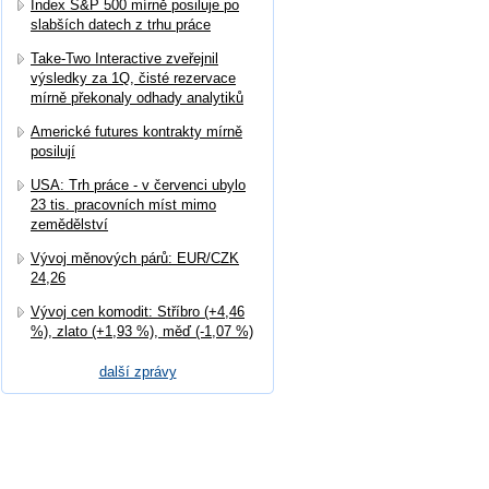
Index S&P 500 mírně posiluje po
slabších datech z trhu práce
Take-Two Interactive zveřejnil
výsledky za 1Q, čisté rezervace
mírně překonaly odhady analytiků
Americké futures kontrakty mírně
posilují
USA: Trh práce - v červenci ubylo
23 tis. pracovních míst mimo
zemědělství
Vývoj měnových párů: EUR/CZK
24,26
Vývoj cen komodit: Stříbro (+4,46
%), zlato (+1,93 %), měď (-1,07 %)
další zprávy