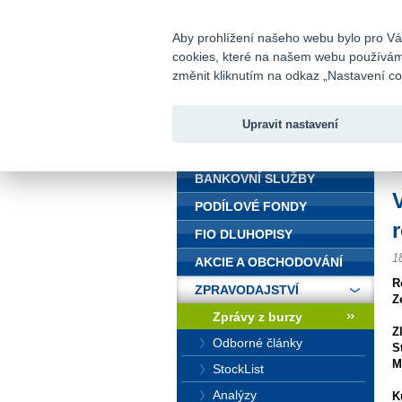
fio@fio.cz
Infomail:
Aby prohlížení našeho webu bylo pro Vás
cookies, které na našem webu používáme.
Fio banka
změnit kliknutím na odkaz „Nastavení coo
Upravit nastavení
ÚVOD
Ú
BANKOVNÍ SLUŽBY
PODÍLOVÉ FONDY
r
FIO DLUHOPISY
1
AKCIE A OBCHODOVÁNÍ
R
ZPRAVODAJSTVÍ
Z
Zprávy z burzy
Z
Odborné články
S
M
StockList
Analýzy
K