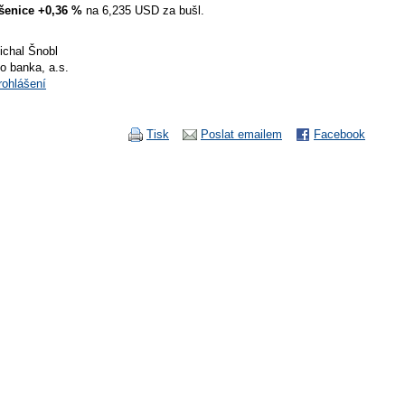
šenice +0,36 %
na 6,235 USD za bušl.
ichal Šnobl
io banka, a.s.
rohlášení
Tisk
Poslat emailem
Facebook