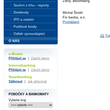
Zdroj: Bloomberg
Souhrn z trhu - reporty
Dividendy
Michal Šnobl
Fio banka, a.s.
IPO a ostatní
Prohlášení
Podílové fondy
Odběr zpravodajství
Tis
O NÁS
e-Broker
Přihlásit se
|
Založit demo
Internetbanking
Přihlásit se
|
Založit demo
Smartbanking
Stáhnout
|
Jak aktivovat
POBOČKY A BANKOMATY
Vyberte kraj: