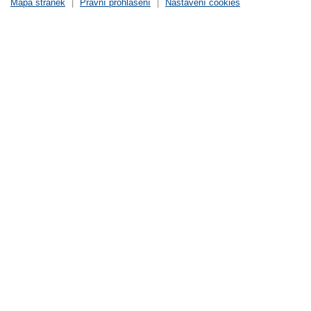
Mapa stránek
|
Právní prohlášení
|
Nastavení cookies