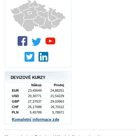
DEVIZOVÉ KURZY
Nákup
Prodej
EUR
23,45649
24,88251
USD
20,30771
21,54229
GBP
27,37537
29,03963
CHF
25,17088
26,70112
PLN
5,45789
5,78971
Kompletní informace zde