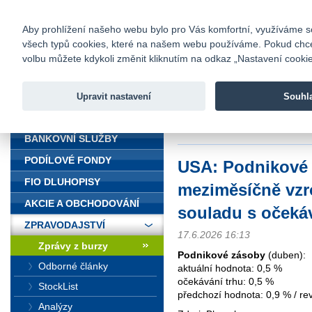
fio@fio.cz
Infomail:
Kontakty
|
Ceník
|
Kariéra
|
Na
Aby prohlížení našeho webu bylo pro Vás komfortní, využíváme sou
všech typů cookies, které na našem webu používáme. Pokud chcete 
Fio banka
volbu můžete kdykoli změnit kliknutím na odkaz „Nastavení cookies
Fio banka j
zprostředko
Upravit nastavení
Souhl
ÚVOD
Úvod
>
Zpravodajství
>
Zprávy z b
očekáváním
BANKOVNÍ SLUŽBY
PODÍLOVÉ FONDY
USA: Podnikové
FIO DLUHOPISY
meziměsíčně vzro
AKCIE A OBCHODOVÁNÍ
souladu s očeká
ZPRAVODAJSTVÍ
17.6.2026 16:13
Zprávy z burzy
Podnikové zásoby
(duben):
Odborné články
aktuální hodnota: 0,5 %
očekávání trhu: 0,5 %
StockList
předchozí hodnota: 0,9 % / rev
Analýzy