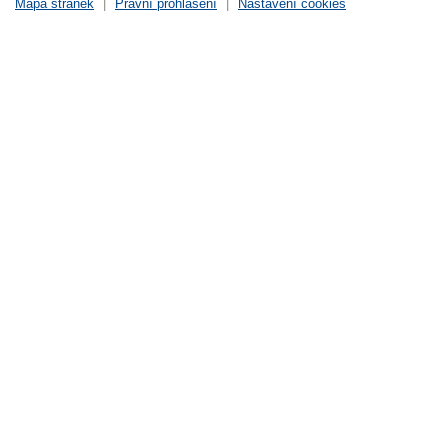
Mapa stránek
|
Právní prohlášení
|
Nastavení cookies