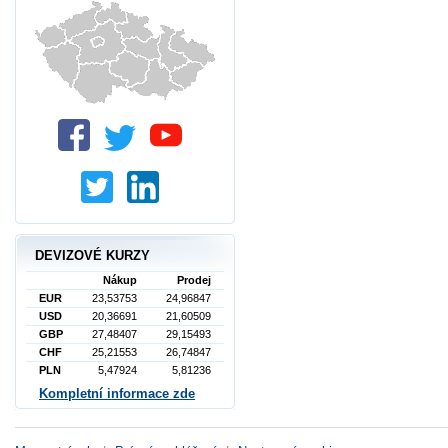
DEVIZOVÉ KURZY
Nákup
Prodej
EUR
23,53753
24,96847
USD
20,36691
21,60509
GBP
27,48407
29,15493
CHF
25,21553
26,74847
PLN
5,47924
5,81236
Kompletní informace zde