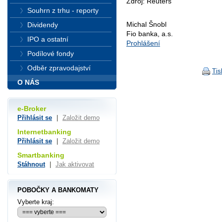
Zdroj: Reuters
Souhrn z trhu - reporty
Michal Šnobl
Dividendy
Fio banka, a.s.
IPO a ostatní
Prohlášení
Podílové fondy
Odběr zpravodajství
Tis
O NÁS
e-Broker
Přihlásit se
|
Založit demo
Internetbanking
Přihlásit se
|
Založit demo
Smartbanking
Stáhnout
|
Jak aktivovat
POBOČKY A BANKOMATY
Vyberte kraj: