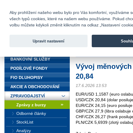
fio@fio.cz
Infomail:
Kontakty
|
Ceník
|
Kariéra
|
Na
Aby prohlížení našeho webu bylo pro Vás komfortní, využíváme sou
všech typů cookies, které na našem webu používáme. Pokud chcete 
Fio banka
volbu můžete kdykoli změnit kliknutím na odkaz „Nastavení cookies
Fio banka j
zprostředko
Upravit nastavení
Souhl
ÚVOD
Úvod
>
Zpravodajství
>
Zprávy z b
BANKOVNÍ SLUŽBY
Vývoj měnových
PODÍLOVÉ FONDY
20,84
FIO DLUHOPISY
17.6.2026 13:53
AKCIE A OBCHODOVÁNÍ
EUR/USD 1,1587 (euro oslabu
ZPRAVODAJSTVÍ
USD/CZK 20,84 (dolar posiluje
Zprávy z burzy
EUR/CZK 24,15 (euro posiluje
GBP/CZK 27,9 (libra oslabuje 
Odborné články
CHF/CZK 26,27 (frank posiluje
StockList
PLN/CZK 5,6939 (zlotý oslabu
Analýzy