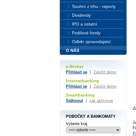
Souhrn z trhu - reporty
Dividendy
IPO a ostatní
Podílové fondy
Odběr zpravodajství
O NÁS
e-Broker
Přihlásit se
|
Založit demo
Internetbanking
Přihlásit se
|
Založit demo
Smartbanking
Stáhnout
|
Jak aktivovat
Z
POBOČKY A BANKOMATY
J
Vyberte kraj:
F
P