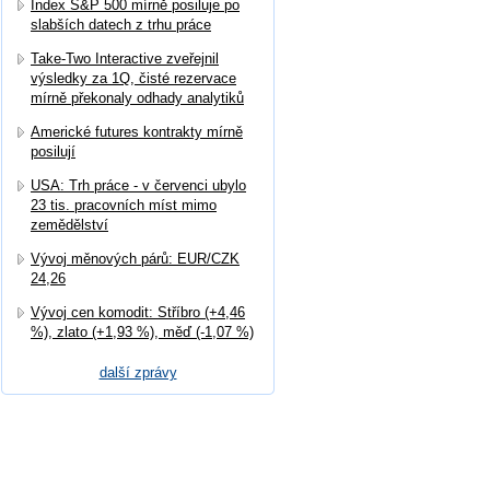
Index S&P 500 mírně posiluje po
slabších datech z trhu práce
Take-Two Interactive zveřejnil
výsledky za 1Q, čisté rezervace
mírně překonaly odhady analytiků
Americké futures kontrakty mírně
posilují
USA: Trh práce - v červenci ubylo
23 tis. pracovních míst mimo
zemědělství
Vývoj měnových párů: EUR/CZK
24,26
Vývoj cen komodit: Stříbro (+4,46
%), zlato (+1,93 %), měď (-1,07 %)
další zprávy