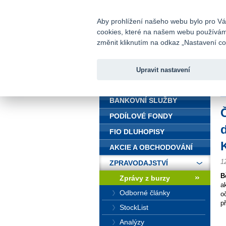
fio@fio.cz
Infomail:
Aby prohlížení našeho webu bylo pro Vás
cookies, které na našem webu používáme.
Fio banka
změnit kliknutím na odkaz „Nastavení coo
Upravit nastavení
ÚVOD
Ú
BANKOVNÍ SLUŽBY
PODÍLOVÉ FONDY
FIO DLUHOPISY
AKCIE A OBCHODOVÁNÍ
1
ZPRAVODAJSTVÍ
B
Zprávy z burzy
a
Odborné články
o
p
StockList
Analýzy