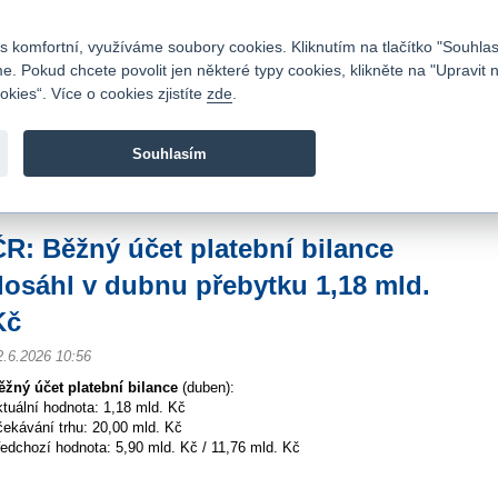
Kontakty
|
Ceník
|
Kariéra
|
Napište nám
|
Časté dotazy
|
Vztahy s investory
|
 komfortní, využíváme soubory cookies. Kliknutím na tlačítko "Souhlas
 Pokud chcete povolit jen některé typy cookies, klikněte na "Upravit 
kies“. Více o cookies zjistíte
zde
.
Fio banka je moderní česká banka. Poskytuje účty bez popla
zprostředkovává investice do cenných papírů.
Souhlasím
vod
>
Zpravodajství
>
Zprávy z burzy
>
ČR: Běžný účet platební bilance dosáhl 
ČR: Běžný účet platební bilance
dosáhl v dubnu přebytku 1,18 mld.
Kč
2.6.2026 10:56
ěžný účet platební bilance
(duben):
ktuální hodnota: 1,18 mld. Kč
čekávání trhu: 20,00 mld. Kč
ředchozí hodnota: 5,90 mld. Kč / 11,76 mld. Kč