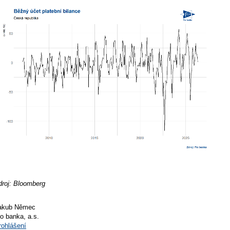
droj: Bloomberg
akub Němec
io banka, a.s.
rohlášení