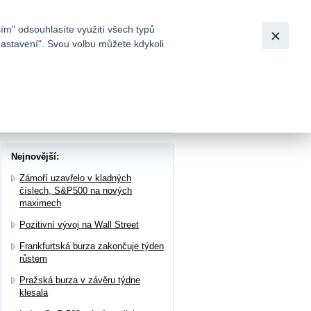
Bezpečnost
Česky
|
English
ím" odsouhlasíte využití všech typů
nastavení". Svou volbu můžete kdykoli
tků a
v dubnu přebytku 1,18 mld. Kč
Nejnovější:
Zámoří uzavřelo v kladných
číslech, S&P500 na nových
maximech
Pozitivní vývoj na Wall Street
Frankfurtská burza zakončuje týden
růstem
Pražská burza v závěru týdne
klesala