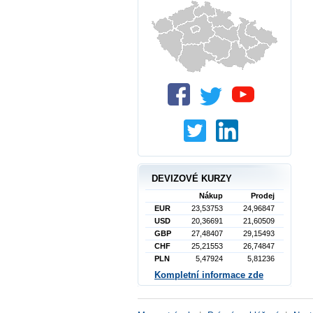
DEVIZOVÉ KURZY
Nákup
Prodej
EUR
23,53753
24,96847
USD
20,36691
21,60509
GBP
27,48407
29,15493
CHF
25,21553
26,74847
PLN
5,47924
5,81236
Kompletní informace zde