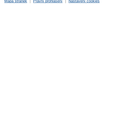
Mapa stránek
|
Právní prohlášení
|
Nastavení cookies