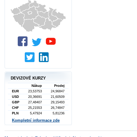
DEVIZOVÉ KURZY
Nákup
Prodej
EUR
23,53753
24,96847
USD
20,36691
21,60509
GBP
27,48407
29,15493
CHF
25,21553
26,74847
PLN
5,47924
5,81236
Kompletní informace zde