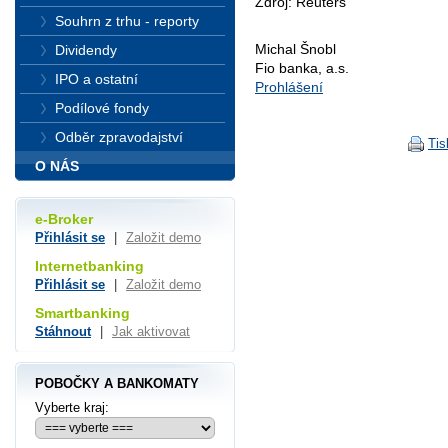
Zdroj: Reuters
Souhrn z trhu - reporty
Michal Šnobl
Dividendy
Fio banka, a.s.
IPO a ostatní
Prohlášení
Podílové fondy
Odběr zpravodajství
Tis
O NÁS
e-Broker
Přihlásit se
|
Založit demo
Internetbanking
Přihlásit se
|
Založit demo
Smartbanking
Stáhnout
|
Jak aktivovat
POBOČKY A BANKOMATY
Vyberte kraj: