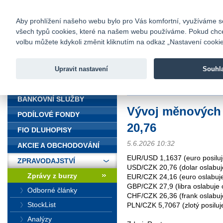
fio@fio.cz
Infomail:
Kontakty
|
Ceník
|
Kariéra
|
Na
Aby prohlížení našeho webu bylo pro Vás komfortní, využíváme sou
všech typů cookies, které na našem webu používáme. Pokud chcete 
Fio banka
volbu můžete kdykoli změnit kliknutím na odkaz „Nastavení cookies
Fio banka j
zprostředko
Upravit nastavení
Souhl
ÚVOD
Úvod
>
Zpravodajství
>
Zprávy z b
BANKOVNÍ SLUŽBY
Vývoj měnových
PODÍLOVÉ FONDY
20,76
FIO DLUHOPISY
5.6.2026 10:32
AKCIE A OBCHODOVÁNÍ
EUR/USD 1,1637 (euro posiluj
ZPRAVODAJSTVÍ
USD/CZK 20,76 (dolar oslabuj
Zprávy z burzy
EUR/CZK 24,16 (euro oslabuje
GBP/CZK 27,9 (libra oslabuje 
Odborné články
CHF/CZK 26,36 (frank oslabuj
StockList
PLN/CZK 5,7067 (zlotý posiluj
Analýzy