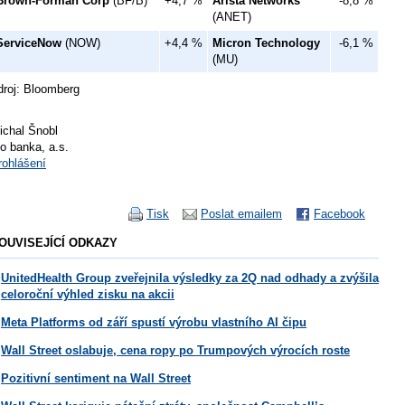
Brown-Forman Corp
(BF/B)
+4,7 %
Arista Networks
-8,8 %
(ANET)
ServiceNow
(NOW)
+4,4 %
Micron Technology
-6,1 %
(MU)
droj: Bloomberg
ichal Šnobl
io banka, a.s.
rohlášení
Tisk
Poslat emailem
Facebook
OUVISEJÍCÍ ODKAZY
UnitedHealth Group zveřejnila výsledky za 2Q nad odhady a zvýšila
celoroční výhled zisku na akcii
Meta Platforms od září spustí výrobu vlastního AI čipu
Wall Street oslabuje, cena ropy po Trumpových výrocích roste
Pozitivní sentiment na Wall Street