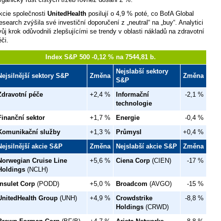
kcie společnosti
UnitedHealth
posilují o 4,9 % poté, co BofA Global
esearch zvýšila své investiční doporučení z „neutral“ na „buy“. Analytici
vůj krok odůvodnili zlepšujícími se trendy v oblasti nákladů na zdravotní
éči.
Index S&P 500 -0,12 % na 7544,81 b.
Nejslabší sektory
Nejsilnější sektory S&P
Změna
Změna
S&P
Zdravotní péče
+2,4 %
Informační
-2,1 %
technologie
Finanční sektor
+1,7 %
Energie
-0,4 %
Komunikační služby
+1,3 %
Průmysl
+0,4 %
Nejsilnější akcie S&P
Změna
Nejslabší akcie S&P
Změna
Norwegian Cruise Line
+5,6 %
Ciena Corp
(CIEN)
-17 %
Holdings
(NCLH)
Insulet Corp
(PODD)
+5,0 %
Broadcom
(AVGO)
-15 %
UnitedHealth Group
(UNH)
+4,9 %
Crowdstrike
-8,8 %
Holdings
(CRWD)