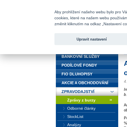
fio@fio.cz
Infomail:
Aby prohlížení našeho webu bylo pro Vás
cookies, které na našem webu používáme.
Fio banka
změnit kliknutím na odkaz „Nastavení coo
Upravit nastavení
ÚVOD
Ú
BANKOVNÍ SLUŽBY
PODÍLOVÉ FONDY
FIO DLUHOPISY
4
AKCIE A OBCHODOVÁNÍ
I
ZPRAVODAJSTVÍ
b
Zprávy z burzy
A
Odborné články
o
StockList
P
%
Analýzy