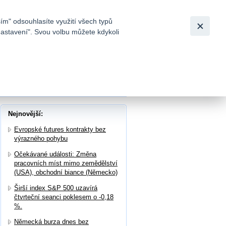
Bezpečnost
Česky
|
English
ím" odsouhlasíte využití všech typů
nastavení". Svou volbu můžete kdykoli
tků a
hodování převážně klesají
Nejnovější:
Evropské futures kontrakty bez
výrazného pohybu
Očekávané události: Změna
pracovních míst mimo zemědělství
(USA), obchodní biance (Německo)
Širší index S&P 500 uzavírá
čtvrteční seanci poklesem o -0,18
%.
Německá burza dnes bez