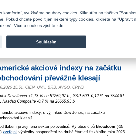
Kontakty
|
Ceník
|
Kariéra
|
Napište nám
|
Časté dotazy
|
Vztahy s investory
|
 komfortní, využíváme soubory cookies. Kliknutím na tlačítko "Souhlas
 Pokud chcete povolit jen některé typy cookies, klikněte na "Upravit 
kies“. Více o cookies zjistíte
zde
.
Fio banka je moderní česká banka. Poskytuje účty bez popla
zprostředkovává investice do cenných papírů.
Souhlasím
vod
>
Zpravodajství
>
Zprávy z burzy
>
Americké akciové indexy na začátku obc
Americké akciové indexy na začátku
obchodování převážně klesají
.6.2026 15:51, CIEN, UNH, BF.B, AVGO, CRWD
ndex Dow Jones +1,13 % na 51259,97 b., S&P 500 -0,12 % na 7544,81
., Nasdaq Composite -0,7 % na 26665,93 b.
merické akciové indexy, s výjimkou Dow Jones, na začátku
bchodování klesají.
od tlakem je zejména sektor polovodičů. Výrobce čipů
Broadcom
(-15
)
zveřejnil
výsledky hospodaření za druhé čtvrtletí fiskálního roku 2026.