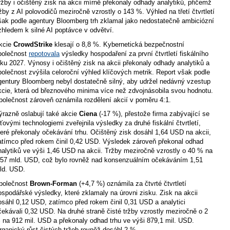
ržby i očištěný zisk na akcii mírně překonaly odhady analytiků, přičemž
ržby z AI polovodičů meziročně vzrostly o 143 %. Výhled na třetí čtvrtletí
šak podle agentury Bloomberg trh zklamal jako nedostatečně ambiciózní
zhledem k silné AI poptávce v odvětví.
kcie
CrowdStrike
klesají o 8,8 %. Kybernetická bezpečnostní
polečnost
repotovala
výsledky hospodaření za první čtvrtletí fiskálního
oku 2027. Výnosy i očištěný zisk na akcii překonaly odhady analytiků a
polečnost zvýšila celoroční výhled klíčových metrik. Report však podle
gentury Bloomberg nebyl dostatečně silný, aby udržel nedávný vzestup
kcie, která od březnového minima více než zdvojnásobila svou hodnotu.
polečnost zároveň oznámila rozdělení akcií v poměru 4:1.
ýrazně oslabují také akcie
Ciena
(-17 %), přestože firma zabývající se
íťovými technologiemi zveřejnila výsledky za druhé fiskální čtvrtletí,
teré překonaly očekávání trhu. Očištěný zisk dosáhl 1,64 USD na akcii,
atímco před rokem činil 0,42 USD. Výsledek zároveň překonal odhad
nalytiků ve výši 1,46 USD na akcii. Tržby meziročně vzrostly o 40 % na
,57 mld. USD, což bylo rovněž nad konsenzuálním očekáváním 1,51
ld. USD.
polečnost
Brown-Forman
(+4,7 %) oznámila za čtvrté čtvrtletí
ospodářské výsledky, které zklamaly na úrovni zisku. Zisk na akcii
osáhl 0,12 USD, zatímco před rokem činil 0,31 USD a analytici
čekávali 0,32 USD. Na druhé straně čisté tržby vzrostly meziročně o 2
 na 912 mil. USD a překonaly odhad trhu ve výši 879,1 mil. USD.
rganický růst čistých tržeb rovněž dosáhl 2 %.