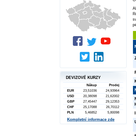
A
R
s
p
DEVIZOVÉ KURZY
Nákup
Prodej
EUR
23,51036
24,93964
USD
20,38098
21,62002
GBP
27,45447
29,12353
CHF
25,17088
26,70112
PLN
5,46852
5,80098
Kompletní informace zde