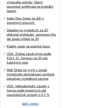
výrazného pohybu, hlavní
pozornost směřovala na kvartální
reporty
Index Dow Jones se drží v
červených úrovních.
Datadog ve výsledcích za 2Q
překonal očekávání, pozornost trhu
ale poutá výhled na 2H
Kladný závěr na pražské burze
USA: Změna zásob plynu podle
EIA k 31. červenci na 33 mld.
kubických stop
Wall Street se vyvíji v úvodu
čtvrtečního obchodování smíšeně,
pokračuje výsledková sezóna
USA: Velkoobchodní zásoby v
červnu podle konečných dat
meziměsíčně vzrostly o 0,2 %
další zprávy