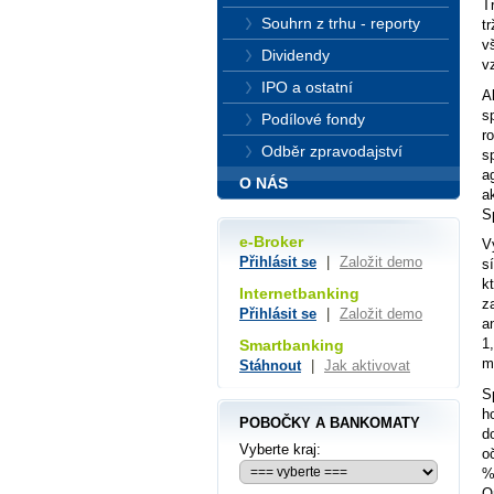
T
Souhrn z trhu - reporty
t
v
Dividendy
v
IPO a ostatní
A
s
Podílové fondy
r
Odběr zpravodajství
s
a
O NÁS
a
S
e-Broker
V
Přihlásit se
|
Založit demo
s
k
Internetbanking
z
Přihlásit se
|
Založit demo
a
1
Smartbanking
m
Stáhnout
|
Jak aktivovat
S
h
POBOČKY A BANKOMATY
d
Vyberte kraj:
o
%
O