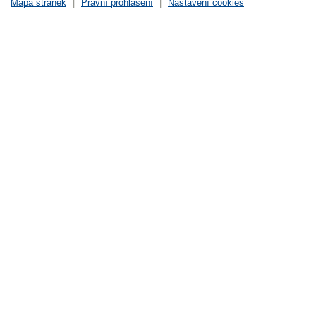
Mapa stránek
|
Právní prohlášení
|
Nastavení cookies