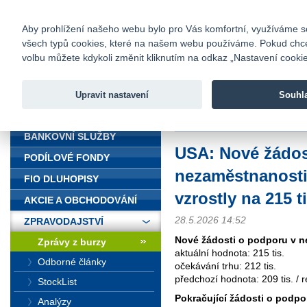
fio@fio.cz
Infomail:
Kontakty
|
Ceník
|
Kariéra
|
Na
Aby prohlížení našeho webu bylo pro Vás komfortní, využíváme sou
všech typů cookies, které na našem webu používáme. Pokud chcete 
Fio banka
volbu můžete kdykoli změnit kliknutím na odkaz „Nastavení cookies
Fio banka j
zprostředko
Upravit nastavení
Souhl
ÚVOD
Úvod
>
Zpravodajství
>
Zprávy z b
BANKOVNÍ SLUŽBY
USA: Nové žádos
PODÍLOVÉ FONDY
nezaměstnanosti
FIO DLUHOPISY
vzrostly na 215 ti
AKCIE A OBCHODOVÁNÍ
28.5.2026 14:52
ZPRAVODAJSTVÍ
Nové žádosti o podporu v 
Zprávy z burzy
aktuální hodnota: 215 tis.
Odborné články
očekávání trhu: 212 tis.
předchozí hodnota: 209 tis. / re
StockList
Pokračující žádosti o podp
Analýzy