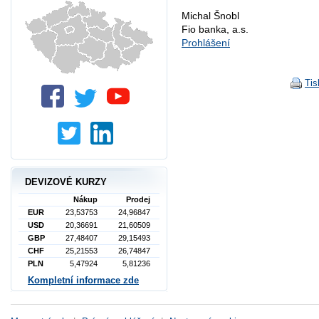
Michal Šnobl
Fio banka, a.s.
Prohlášení
Tis
DEVIZOVÉ KURZY
Nákup
Prodej
EUR
23,53753
24,96847
USD
20,36691
21,60509
GBP
27,48407
29,15493
CHF
25,21553
26,74847
PLN
5,47924
5,81236
Kompletní informace zde