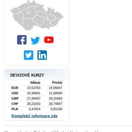
DEVIZOVÉ KURZY
Nákup
Prodej
EUR
23,53753
24,96847
USD
20,36691
21,60509
GBP
27,48407
29,15493
CHF
25,21553
26,74847
PLN
5,47924
5,81236
Kompletní informace zde