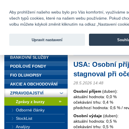
fio@fio.cz
Infomail:
Kontakty
|
Ceník
|
Kariéra
|
Na
Aby prohlížení našeho webu bylo pro Vás komfortní, využíváme sou
všech typů cookies, které na našem webu používáme. Pokud chcete 
Fio banka
volbu můžete kdykoli změnit kliknutím na odkaz „Nastavení cookies
Fio banka j
zprostředko
Upravit nastavení
Souhl
ÚVOD
Úvod
>
Zpravodajství
>
Zprávy z b
BANKOVNÍ SLUŽBY
USA: Osobní pří
PODÍLOVÉ FONDY
stagnoval při oč
FIO DLUHOPISY
28.5.2026 14:48
AKCIE A OBCHODOVÁNÍ
Osobní příjem
(duben):
ZPRAVODAJSTVÍ
aktuální hodnota: 0,0 %
Zprávy z burzy
očekávání trhu: 0,4 %
předchozí hodnota: 0,6 % / rev
Odborné články
Osobní výdaje
(duben):
StockList
aktuální hodnota: 0,5 %
Analýzy
očekávání trhu: 0,5 %