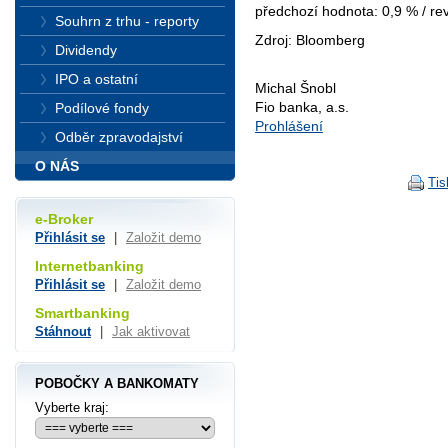
předchozí hodnota: 0,9 % / rev
Souhrn z trhu - reporty
Zdroj: Bloomberg
Dividendy
IPO a ostatní
Michal Šnobl
Fio banka, a.s.
Podílové fondy
Prohlášení
Odběr zpravodajství
O NÁS
Tis
e-Broker
Přihlásit se
|
Založit demo
Internetbanking
Přihlásit se
|
Založit demo
Smartbanking
Stáhnout
|
Jak aktivovat
POBOČKY A BANKOMATY
Vyberte kraj: