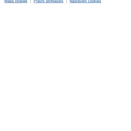
Mapa stránek
|
Právní prohlášení
|
Nastavení cookies