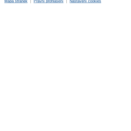
Mapa stránek
|
Právní prohlášení
|
Nastavení cookies