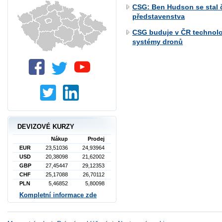
CSG: Ben Hudson se stal 
představenstva
CSG buduje v ČR technol
systémy dronů
DEVIZOVÉ KURZY
Nákup
Prodej
EUR
23,51036
24,93964
USD
20,38098
21,62002
GBP
27,45447
29,12353
CHF
25,17088
26,70112
PLN
5,46852
5,80098
Kompletní informace zde