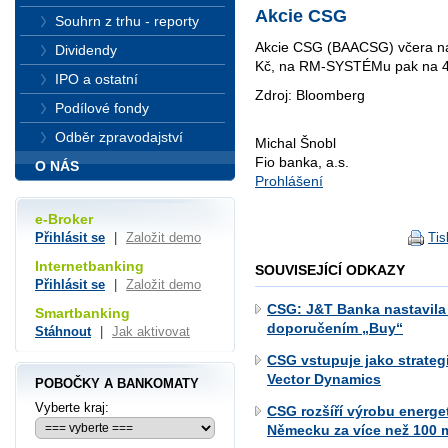
Akcie CSG
Souhrn z trhu - reporty
Akcie CSG (BAACSG) včera na
Dividendy
Kč, na RM-SYSTÉMu pak na 4
IPO a ostatní
Zdroj: Bloomberg
Podílové fondy
Odběr zpravodajství
Michal Šnobl
Fio banka, a.s.
O NÁS
Prohlášení
e-Broker
Tis
Přihlásit se
|
Založit demo
Internetbanking
SOUVISEJÍCÍ ODKAZY
Přihlásit se
|
Založit demo
CSG: J&T Banka nastavila
Smartbanking
doporučením „Buy“
Stáhnout
|
Jak aktivovat
CSG vstupuje jako strateg
Vector Dynamics
POBOČKY A BANKOMATY
Vyberte kraj:
CSG rozšíří výrobu energe
Německu za více než 100 m