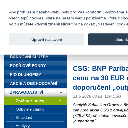
fio@fio.cz
Infomail:
Kontakty
|
Ceník
|
Kariéra
|
Na
Aby prohlížení našeho webu bylo pro Vás komfortní, využíváme sou
všech typů cookies, které na našem webu používáme. Pokud chcete 
Fio banka
volbu můžete kdykoli změnit kliknutím na odkaz „Nastavení cookies
Fio banka j
zprostředko
Upravit nastavení
Souhl
ÚVOD
Úvod
>
Zpravodajství
>
Zprávy z b
„outperform“
BANKOVNÍ SLUŽBY
PODÍLOVÉ FONDY
CSG: BNP Pariba
FIO DLUHOPISY
cenu na 30 EUR a
AKCIE A OBCHODOVÁNÍ
doporučení „out
ZPRAVODAJSTVÍ
21.5.2026 08:51, BAACSG
Zprávy z burzy
Analytik Sebastian Growe z BNP
Odborné články
ceny pro akcie CSG z dřívějš
(729,2 Kč) při stálém investič
StockList
„outperform“.
Analýzy