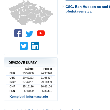
CSG: Ben Hudson se stal 
představenstva
DEVIZOVÉ KURZY
Nákup
Prodej
EUR
23,52880
24,95920
USD
20,42223
21,66377
GBP
27,47291
29,14309
CHF
25,15196
26,68104
PLN
5,47099
5,80361
Kompletní informace zde