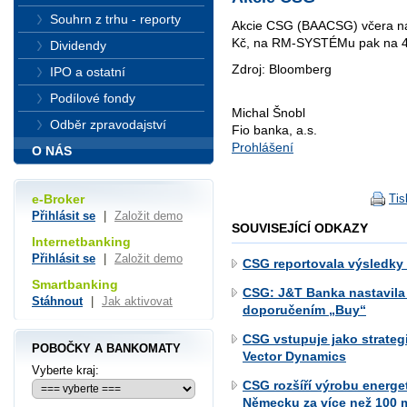
Souhrn z trhu - reporty
Akcie CSG (BAACSG) včera na
Kč, na RM-SYSTÉMu pak na 4
Dividendy
Zdroj: Bloomberg
IPO a ostatní
Podílové fondy
Michal Šnobl
Odběr zpravodajství
Fio banka, a.s.
Prohlášení
O NÁS
Tis
e-Broker
Přihlásit se
|
Založit demo
SOUVISEJÍCÍ ODKAZY
Internetbanking
Přihlásit se
|
Založit demo
CSG reportovala výsledky 
Smartbanking
CSG: J&T Banka nastavila
Stáhnout
|
Jak aktivovat
doporučením „Buy“
CSG vstupuje jako strateg
POBOČKY A BANKOMATY
Vector Dynamics
Vyberte kraj:
CSG rozšíří výrobu energe
Německu za více než 100 m