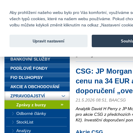
fio@fio.cz
Infomail:
Kontakty
|
Ceník
|
Kariéra
|
Na
Aby prohlížení našeho webu bylo pro Vás komfortní, využíváme sou
všech typů cookies, které na našem webu používáme. Pokud chcete 
Fio banka
volbu můžete kdykoli změnit kliknutím na odkaz „Nastavení cookies
Fio banka j
zprostředko
Upravit nastavení
Souhl
ÚVOD
Úvod
>
Zpravodajství
>
Zprávy z b
„overweight“
BANKOVNÍ SLUŽBY
PODÍLOVÉ FONDY
CSG: JP Morgan 
FIO DLUHOPISY
cenu na 34 EUR 
AKCIE A OBCHODOVÁNÍ
doporučení „ove
ZPRAVODAJSTVÍ
21.5.2026 08:51, BAACSG
Zprávy z burzy
Analytik David H Perry z JP Mo
Odborné články
pro akcie CSG z předchozích 
Kč). Investiční doporučení pon
StockList
Analýzy
Akcie CSG