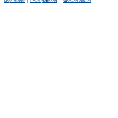
Mapa stránek
|
Právní prohlášení
|
Nastavení cookies