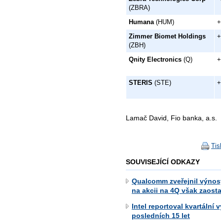
(ZBRA)
Humana
(HUM)
+
Zimmer Biomet Holdings
+
(ZBH)
Qnity Electronics
(Q)
+
STERIS
(STE)
+
Lamač David, Fio banka, a.s.
Tis
SOUVISEJÍCÍ ODKAZY
Qualcomm zveřejnil výnos
na akcii na 4Q však zaost
Intel reportoval kvartální v
posledních 15 let