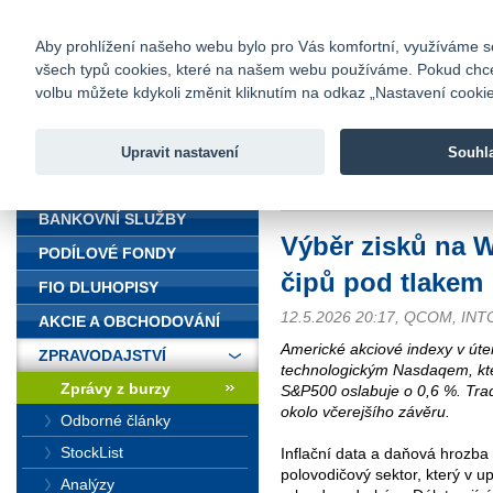
fio@fio.cz
Infomail:
Kontakty
|
Ceník
|
Kariéra
|
Na
Aby prohlížení našeho webu bylo pro Vás komfortní, využíváme sou
všech typů cookies, které na našem webu používáme. Pokud chcete 
Fio banka
volbu můžete kdykoli změnit kliknutím na odkaz „Nastavení cookies
Fio banka j
zprostředko
Upravit nastavení
Souhl
ÚVOD
Úvod
>
Zpravodajství
>
Zprávy z b
BANKOVNÍ SLUŽBY
Výběr zisků na Wa
PODÍLOVÉ FONDY
čipů pod tlakem
FIO DLUHOPISY
12.5.2026 20:17, QCOM, INT
AKCIE A OBCHODOVÁNÍ
Americké akciové indexy v úter
ZPRAVODAJSTVÍ
technologickým Nasdaqem, kter
Zprávy z burzy
S&P500 oslabuje o 0,6 %. Trad
okolo včerejšího závěru.
Odborné články
StockList
Inflační data a daňová hrozba 
polovodičový sektor, který v u
Analýzy