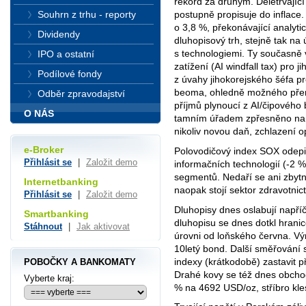
rekord za druhým. Déletrvající
Souhrn z trhu - reporty
postupně propisuje do inflace
o 3,8 %, překonávající analyti
Dividendy
dluhopisový trh, stejně tak na ú
s technologiemi. Ty současně
IPO a ostatní
zatížení (AI windfall tax) pro j
Podílové fondy
z úvahy jihokorejského šéfa pr
beoma, ohledně možného pře
Odběr zpravodajství
příjmů plynoucí z AI/čipového
O NÁS
tamním úřadem zpřesněno na 
nikoliv novou daň, zchlazení o
e-Broker
Polovodičový index SOX odepi
Přihlásit se
|
Založit demo
informačních technologií (-2 %
segmentů. Nedaří se ani zbytn
Internetbanking
naopak stojí sektor zdravotnic
Přihlásit se
|
Založit demo
Dluhopisy dnes oslabují napří
Smartbanking
dluhopisu se dnes dotkl hrani
Stáhnout
|
Jak aktivovat
úrovni od loňského června. Vý
10letý bond. Další směřování 
indexy (krátkodobě) zastavit 
POBOČKY A BANKOMATY
Drahé kovy se též dnes obchod
Vyberte kraj:
% na 4692 USD/oz, stříbro kl