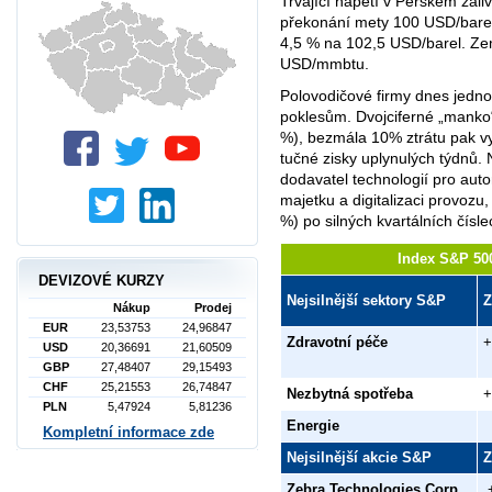
Trvající napětí v Perském záli
překonání mety 100 USD/barel
4,5 % na 102,5 USD/barel. Ze
USD/mmbtu.
Polovodičové firmy dnes jedn
poklesům. Dvojciferné „mank
%), bezmála 10% ztrátu pak vyk
tučné zisky uplynulých týdnů. 
dodavatel technologií pro auto
majetku a digitalizaci provoz
%) po silných kvartálních čís
Index S&P 500
DEVIZOVÉ KURZY
Nejsilnější sektory S&P
Nákup
Prodej
EUR
23,53753
24,96847
Zdravotní péče
+
USD
20,36691
21,60509
GBP
27,48407
29,15493
CHF
25,21553
26,74847
Nezbytná spotřeba
+
PLN
5,47924
5,81236
Energie
Kompletní informace zde
Nejsilnější akcie S&P
Zebra Technologies Corp