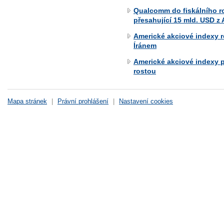
Qualcomm do fiskálního rok
přesahující 15 mld. USD z 
Americké akciové indexy 
Íránem
Americké akciové indexy 
rostou
Mapa stránek
|
Právní prohlášení
|
Nastavení cookies