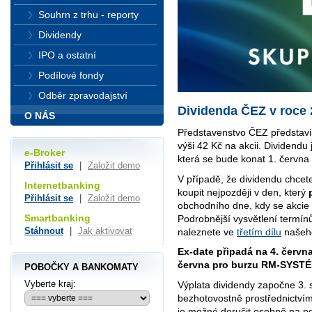
Souhrn z trhu - reporty
Dividendy
IPO a ostatní
Podílové fondy
Odběr zpravodajství
Dividenda ČEZ v roce
O NÁS
Představenstvo ČEZ představil
výši 42 Kč na akcii. Dividendu 
e-Broker
která se bude konat 1. června
Přihlásit se
|
Založit demo
V případě, že dividendu chcet
Internetbanking
koupit nejpozději v den, který
Přihlásit se
|
Založit demo
obchodního dne, kdy se akcie 
Smartbanking
Podrobnější vysvětlení termín
Stáhnout
|
Jak aktivovat
naleznete ve
třetím dílu
našeho
Ex-date připadá na 4. červn
června pro burzu RM-SYSTÉ
POBOČKY A BANKOMATY
Vyberte kraj:
Výplata dividendy započne 3. 
bezhotovostně prostřednictvím
je možné doručit osobně na p