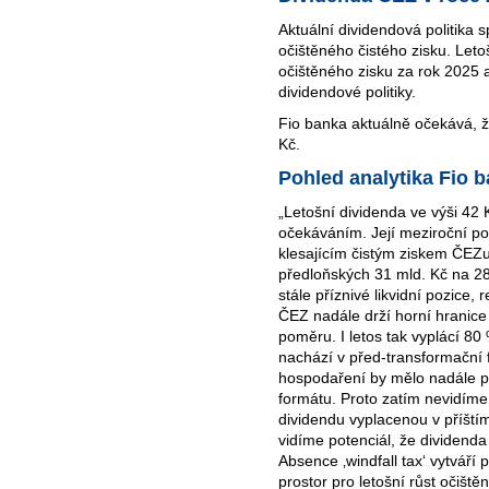
Aktuální dividendová politika 
očištěného čistého zisku. Let
očištěného zisku za rok 2025 
dividendové politiky.
Fio banka aktuálně očekává, 
Kč.
Pohled analytika Fio 
„Letošní dividenda ve výši 42 
očekáváním. Její meziroční po
klesajícím čistým ziskem ČEZu.
předloňských 31 mld. Kč na 28
stále příznivé likvidní pozice,
ČEZ nadále drží horní hranice
poměru. I letos tak vyplácí 80
nachází v před-transformační f
hospodaření by mělo nadále pr
formátu. Proto zatím nevidím
dividendu vyplacenou v příštím
vidíme potenciál, že dividenda
Absence ‚windfall tax‘ vytváří
prostor pro letošní růst očiště