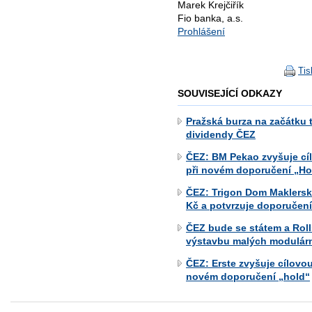
Marek Krejčiřík
Fio banka, a.s.
Prohlášení
Tis
SOUVISEJÍCÍ ODKAZY
Pražská burza na začátku t
dividendy ČEZ
ČEZ: BM Pekao zvyšuje cí
při novém doporučení „Ho
ČEZ: Trigon Dom Maklerski
Kč a potvrzuje doporučení
ČEZ bude se státem a Roll
výstavbu malých modulárn
ČEZ: Erste zvyšuje cílovo
novém doporučení „hold“