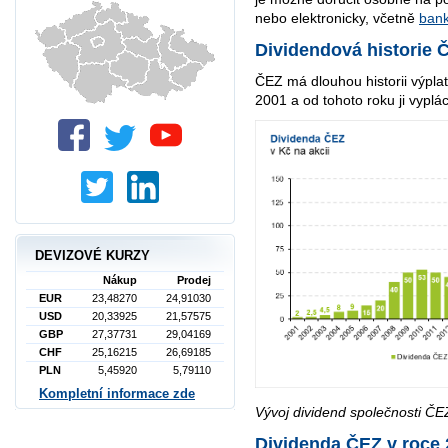
nebo elektronicky, včetně
bank
Dividendová historie 
ČEZ má dlouhou historii výplaty
2001 a od tohoto roku ji vyplá
DEVIZOVÉ KURZY
Nákup
Prodej
EUR
23,48270
24,91030
USD
20,33925
21,57575
GBP
27,37731
29,04169
CHF
25,16215
26,69185
PLN
5,45920
5,79110
Kompletní informace zde
Vývoj dividend společnosti ČE
Dividenda ČEZ v roce 