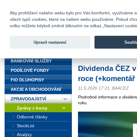
fio@fio.cz
Infomail:
Kontakty
|
Ceník
|
Kariéra
|
Na
Aby prohlížení našeho webu bylo pro Vás komfortní, využíváme sou
všech typů cookies, které na našem webu používáme. Pokud chcete 
Fio banka
volbu můžete kdykoli změnit kliknutím na odkaz „Nastavení cookies
Fio banka j
zprostředko
Upravit nastavení
Souhl
ÚVOD
Úvod
>
Zpravodajství
>
Zprávy z b
BANKOVNÍ SLUŽBY
Dividenda ČEZ v 
PODÍLOVÉ FONDY
roce (+komentář 
FIO DLUHOPISY
11.5.2026 17:21, BAACEZ
AKCIE A OBCHODOVÁNÍ
Podrobné informace o dividen
ZPRAVODAJSTVÍ
roku.
Zprávy z burzy
Odborné články
StockList
Analýzy