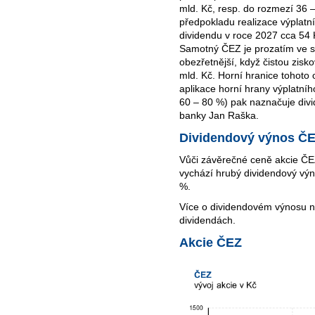
mld. Kč, resp. do rozmezí 36 –
předpokladu realizace výplatn
dividendu v roce 2027 cca 54 
Samotný ČEZ je prozatím ve sv
obezřetnější, když čistou zisk
mld. Kč. Horní hranice tohoto
aplikace horní hrany výplatn
60 – 80 %) pak naznačuje divi
banky Jan Raška.
Dividendový výnos Č
Vůči závěrečné ceně akcie ČEZ
vychází hrubý dividendový výn
%.
Více o dividendovém výnosu 
dividendách.
Akcie ČEZ