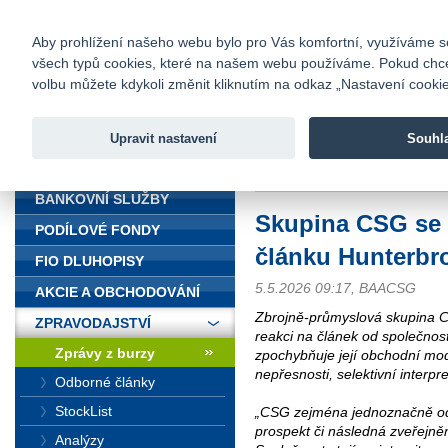
fio@fio.cz
Infomail:
Kontakty
|
Ceník
|
Kariéra
|
Na
Aby prohlížení našeho webu bylo pro Vás komfortní, využíváme sou
všech typů cookies, které na našem webu používáme. Pokud chcete 
Fio banka
volbu můžete kdykoli změnit kliknutím na odkaz „Nastavení cookies
Fio banka j
zprostředko
Upravit nastavení
Souhl
ÚVOD
Úvod
>
Zpravodajství
>
Zprávy z b
BANKOVNÍ SLUŽBY
Skupina CSG se 
PODÍLOVÉ FONDY
článku Hunterbr
FIO DLUHOPISY
5.5.2026 09:17, BAACSG
AKCIE A OBCHODOVÁNÍ
Zbrojně-průmyslová skupina 
ZPRAVODAJSTVÍ
reakci na článek od společnos
Zprávy z burzy
zpochybňuje její obchodní mo
nepřesnosti, selektivní interpre
Odborné články
StockList
„CSG zejména jednoznačně odmí
prospekt či následná zveřejně
Analýzy