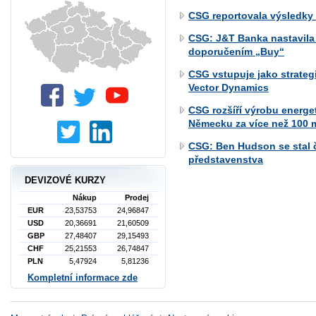
CSG reportovala výsledky 
CSG: J&T Banka nastavila
doporučením „Buy“
CSG vstupuje jako strateg
Vector Dynamics
CSG rozšíří výrobu energe
Německu za více než 100 m
CSG: Ben Hudson se stal 
představenstva
DEVIZOVÉ KURZY
Nákup
Prodej
EUR
23,53753
24,96847
USD
20,36691
21,60509
GBP
27,48407
29,15493
CHF
25,21553
26,74847
PLN
5,47924
5,81236
Kompletní informace zde