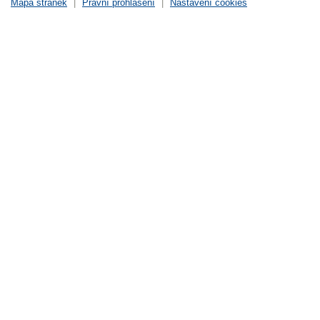
Mapa stránek
|
Právní prohlášení
|
Nastavení cookies