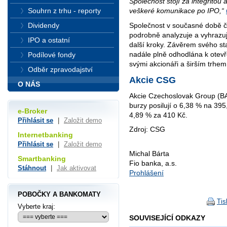
Společnost stojí za integritou
Souhrn z trhu - reporty
veškeré komunikace po IPO,“
Společnost v současné době 
Dividendy
podrobně analyzuje a vyhrazuj
IPO a ostatní
další kroky. Závěrem svého st
nadále plně odhodlána k otevř
Podílové fondy
svými akcionáři a širším trhem
Odběr zpravodajství
Akcie CSG
O NÁS
Akcie Czechoslovak Group (B
burzy posilují o 6,38 % na 3
e-Broker
4,89 % za 410 Kč.
Přihlásit se
|
Založit demo
Zdroj: CSG
Internetbanking
Přihlásit se
|
Založit demo
Michal Bárta
Smartbanking
Fio banka, a.s.
Stáhnout
|
Jak aktivovat
Prohlášení
POBOČKY A BANKOMATY
Tis
Vyberte kraj:
SOUVISEJÍCÍ ODKAZY