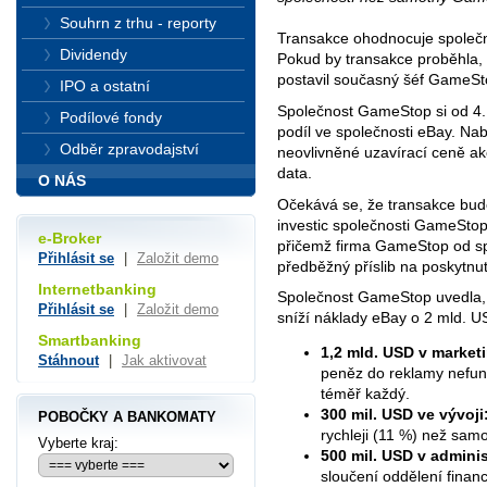
Souhrn z trhu - reporty
Transakce ohodnocuje společn
Dividendy
Pokud by transakce proběhla, 
postavil současný šéf GameS
IPO a ostatní
Společnost GameStop si od 4
Podílové fondy
podíl ve společnosti eBay. Na
Odběr zpravodajství
neovlivněné uzavírací ceně ak
data.
O NÁS
Očekává se, že transakce bude
investic společnosti GameStop 
e-Broker
přičemž firma GameStop od spo
Přihlásit se
|
Založit demo
předběžný příslib na poskytnu
Internetbanking
Společnost GameStop uvedla, 
Přihlásit se
|
Založit demo
sníží náklady eBay o 2 mld. U
Smartbanking
1,2 mld. USD v market
Stáhnout
|
Jak aktivovat
peněz do reklamy nefung
téměř každý.
300 mil. USD ve vývoji
POBOČKY A BANKOMATY
rychleji (11 %) než samo
Vyberte kraj:
500 mil. USD v adminis
sloučení oddělení financ