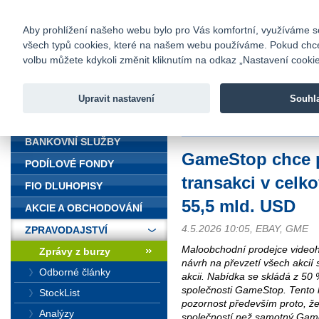
fio@fio.cz
Infomail:
Kontakty
|
Ceník
|
Kariéra
|
Na
Aby prohlížení našeho webu bylo pro Vás komfortní, využíváme sou
všech typů cookies, které na našem webu používáme. Pokud chcete 
Fio banka
volbu můžete kdykoli změnit kliknutím na odkaz „Nastavení cookies
Fio banka j
zprostředko
Upravit nastavení
Souhl
ÚVOD
Úvod
>
Zpravodajství
>
Zprávy z b
BANKOVNÍ SLUŽBY
GameStop chce p
PODÍLOVÉ FONDY
transakci v celk
FIO DLUHOPISY
55,5 mld. USD
AKCIE A OBCHODOVÁNÍ
4.5.2026 10:05, EBAY, GME
ZPRAVODAJSTVÍ
Maloobchodní prodejce videoh
Zprávy z burzy
návrh na převzetí všech akcií
Odborné články
akcii. Nabídka se skládá z 50 
společnosti GameStop. Tento 
StockList
pozornost především proto, že
Analýzy
společností než samotný Gam