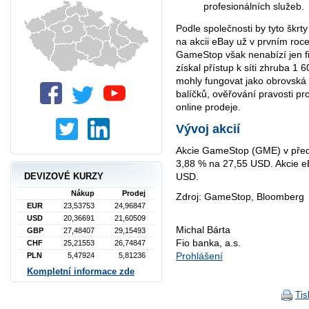
profesionálních služeb.
Podle společnosti by tyto škrt
na akcii eBay už v prvním roc
GameStop však nenabízí jen f
získal přístup k síti zhruba 
mohly fungovat jako obrovská i
balíčků, ověřování pravosti pr
online prodeje.
Vývoj akcií
Akcie GameStop (GME) v předb
3,88 % na 27,55 USD. Akcie e
DEVIZOVÉ KURZY
USD.
Nákup
Prodej
Zdroj: GameStop, Bloomberg
EUR
23,53753
24,96847
USD
20,36691
21,60509
Michal Bárta
GBP
27,48407
29,15493
Fio banka, a.s.
CHF
25,21553
26,74847
Prohlášení
PLN
5,47924
5,81236
Kompletní informace zde
Tis