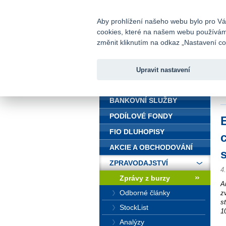
fio@fio.cz
Infomail:
Aby prohlížení našeho webu bylo pro Vás
cookies, které na našem webu používáme.
Fio banka
změnit kliknutím na odkaz „Nastavení coo
Upravit nastavení
ÚVOD
Ú
d
BANKOVNÍ SLUŽBY
PODÍLOVÉ FONDY
FIO DLUHOPISY
AKCIE A OBCHODOVÁNÍ
ZPRAVODAJSTVÍ
4
Zprávy z burzy
A
Odborné články
z
s
StockList
1
Analýzy