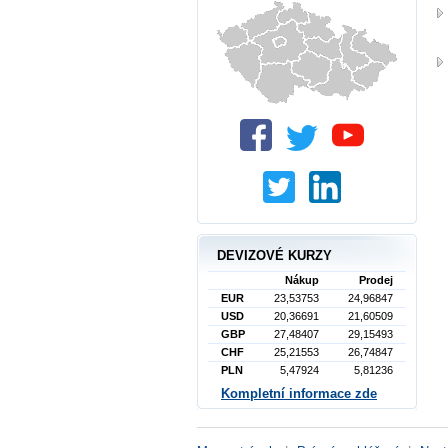
DEVIZOVÉ KURZY
Nákup
Prodej
EUR
23,53753
24,96847
USD
20,36691
21,60509
GBP
27,48407
29,15493
CHF
25,21553
26,74847
PLN
5,47924
5,81236
Kompletní informace zde