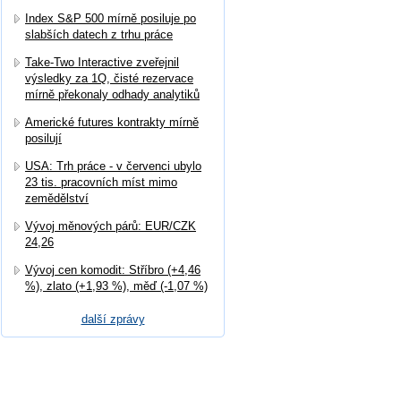
Index S&P 500 mírně posiluje po
slabších datech z trhu práce
Take-Two Interactive zveřejnil
výsledky za 1Q, čisté rezervace
mírně překonaly odhady analytiků
Americké futures kontrakty mírně
posilují
USA: Trh práce - v červenci ubylo
23 tis. pracovních míst mimo
zemědělství
Vývoj měnových párů: EUR/CZK
24,26
Vývoj cen komodit: Stříbro (+4,46
%), zlato (+1,93 %), měď (-1,07 %)
další zprávy