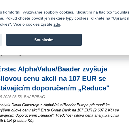
Kontakty
|
Ceník
|
Kariéra
|
Napište nám
|
Časté dotazy
|
Vztahy s investory
|
 komfortní, využíváme soubory cookies. Kliknutím na tlačítko "Souhlas
 Pokud chcete povolit jen některé typy cookies, klikněte na "Upravit 
kies“. Více o cookies zjistíte
zde
.
Fio banka je moderní česká banka. Poskytuje účty bez popla
zprostředkovává investice do cenných papírů.
Souhlasím
vod
>
Zpravodajství
>
Zprávy z burzy
>
Erste: AlphaValue/Baader zvyšuje cílovo
oporučením „Reduce"
Erste: AlphaValue/Baader zvyšuje
cílovou cenu akcií na 107 EUR se
stávajícím doporučením „Reduce"
.5.2026 08:58, BAAERBAG
nalytik David Grinsztajn z AlphaValue/Baader Europe přistoupil ke
výšení cílové ceny akcií Erste Group Bank na 107 EUR (2 607,2 Kč) se
távajícím doporučením „Reduce". Předchozí cílová cena analytika činila
05 EUR (2 558,5 Kč).