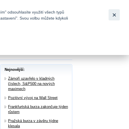
Bezpečnost
Česky
|
English
ím" odsouhlasíte využití všech typů
nastavení". Svou volbu můžete kdykoli
tků a
u cenu akcií na 107 EUR se stávajícím
Nejnovější:
Zámoří uzavřelo v kladných
číslech, S&P500 na nových
maximech
Pozitivní vývoj na Wall Street
Frankfurtská burza zakončuje týden
růstem
Pražská burza v závěru týdne
klesala