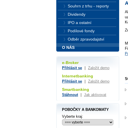
A
Souhrn z trhu - reporty
A
Dividendy
u
K
IPO a ostatní
Z
Podílové fondy
Odběr zpravodajství
M
O NÁS
F
P
e-Broker
Přihlásit se
|
Založit demo
Internetbanking
S
Přihlásit se
|
Založit demo
Smartbanking
Stáhnout
|
Jak aktivovat
POBOČKY A BANKOMATY
Vyberte kraj: