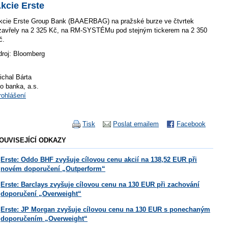
kcie Erste
kcie Erste Group Bank (BAAERBAG) na pražské burze ve čtvrtek
zavřely na 2 325 Kč, na RM-SYSTÉMu pod stejným tickerem na 2 350
č.
droj: Bloomberg
ichal Bárta
io banka, a.s.
rohlášení
Tisk
Poslat emailem
Facebook
OUVISEJÍCÍ ODKAZY
Erste: Oddo BHF zvyšuje cílovou cenu akcií na 138,52 EUR při
novém doporučení „Outperform“
Erste: Barclays zvyšuje cílovou cenu na 130 EUR při zachování
doporučení „Overweight“
Erste: JP Morgan zvyšuje cílovou cenu na 130 EUR s ponechaným
doporučením „Overweight“