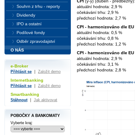
CPI
(y-y) (duben - předběžný)
Souhrn z trhu - reporty
aktuální hodnota: 2,9 %
očekávání trhu: 2,9 %
Dividendy
předchozí hodnota: 2,7 %
IPO a ostatní
CPI - harmonizováno dle EU
Podílové fondy
aktuální hodnota: 0,5 %
očekávání trhu: 0,8 %
Odběr zpravodajství
předchozí hodnota: 1,2 %
O NÁS
CPI - harmonizováno dle EU
aktuální hodnota: 2,9 %
očekávání trhu: 3,1 %
e-Broker
předchozí hodnota: 2,8 %
Přihlásit se
|
Založit demo
Internetbanking
Přihlásit se
|
Založit demo
Smartbanking
Stáhnout
|
Jak aktivovat
POBOČKY A BANKOMATY
Vyberte kraj: