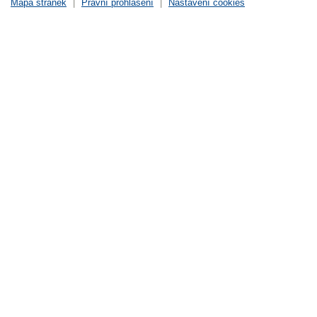
Mapa stránek
|
Právní prohlášení
|
Nastavení cookies