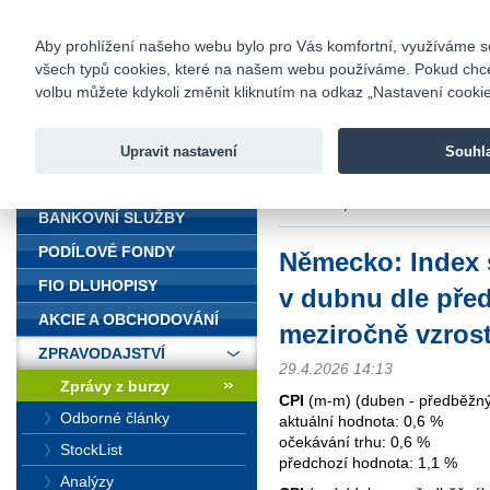
fio@fio.cz
Infomail:
Kontakty
|
Ceník
|
Kariéra
|
Na
Aby prohlížení našeho webu bylo pro Vás komfortní, využíváme sou
všech typů cookies, které na našem webu používáme. Pokud chcete 
Fio banka
volbu můžete kdykoli změnit kliknutím na odkaz „Nastavení cookies
Fio banka j
zprostředko
Upravit nastavení
Souhl
ÚVOD
Úvod
>
Zpravodajství
>
Zprávy z b
vzrostl o 2,9 %
BANKOVNÍ SLUŽBY
PODÍLOVÉ FONDY
Německo: Index 
FIO DLUHOPISY
v dubnu dle pře
AKCIE A OBCHODOVÁNÍ
meziročně vzrost
ZPRAVODAJSTVÍ
29.4.2026 14:13
Zprávy z burzy
CPI
(m-m) (duben - předběžný
Odborné články
aktuální hodnota: 0,6 %
očekávání trhu: 0,6 %
StockList
předchozí hodnota: 1,1 %
Analýzy