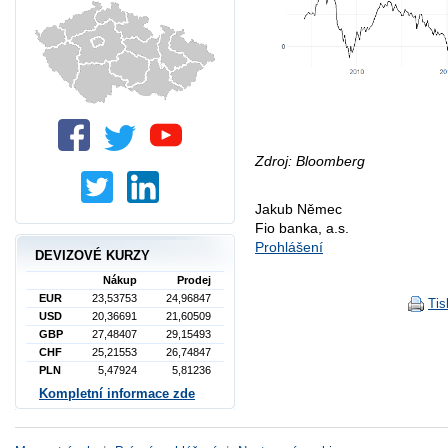
Zdroj: Bloomberg
Jakub Němec
Fio banka, a.s.
Prohlášení
DEVIZOVÉ KURZY
Nákup
Prodej
EUR
23,53753
24,96847
Tis
USD
20,36691
21,60509
GBP
27,48407
29,15493
CHF
25,21553
26,74847
PLN
5,47924
5,81236
Kompletní informace zde