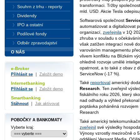
transformaci. Tržby společnos
Souhrn z trhu - reporty
mld. USD. Akcie Tesla odepisu
Dividendy
Softwarová společnost
Servi
IPO a ostatní
automatizovat a digitalizovat 
organizací,
zveřejnila
v 1Q 2026
Podílové fondy
zhruba v souladu s očekáváním
Odběr zpravodajství
však zatížen integrací nově d
varováním managementu před
O NÁS
vlivem konfliktu na Blízkém v
ohledně rozvoje umělé intelige
opatrnost, a to také z obav z 
e-Broker
ServiceNow (-17 %).
Přihlásit se
|
Založit demo
Také
reportoval
americký dodav
Internetbanking
Research
. Ten zveřejnil výsle
Přihlásit se
|
Založit demo
fiskálního roku 2026, který sk
Smartbanking
nad odhady a výhled překonal
Stáhnout
|
Jak aktivovat
poptávka poháněná rozvojem u
Research
POBOČKY A BANKOMATY
Také americký telekomunikačn
zveřejnil
své výsledky hospodař
Vyberte kraj:
Výnosy vzrostly meziročně o 5,3
oddělení Versant Media. Očiště