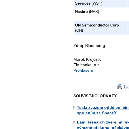
Services
(WST)
Hasbro
(HAS)
ON Semiconductor Corp
(ON)
Zdroj: Bloomberg
Marek Krejčiřík
Fio banka, a.s.
Prohlášení
Tis
SOUVISEJÍCÍ ODKAZY
Tesla zvažuje oddělení č
spojením se SpaceX
Lam Research zveřejnil re
výrazně překonal očekává