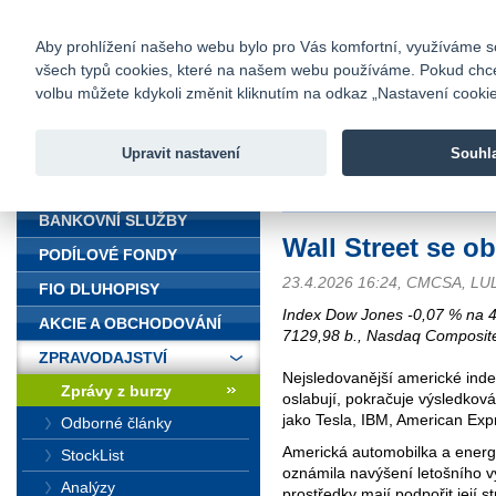
fio@fio.cz
Infomail:
Kontakty
|
Ceník
|
Kariéra
|
Na
Aby prohlížení našeho webu bylo pro Vás komfortní, využíváme sou
všech typů cookies, které na našem webu používáme. Pokud chcete 
Fio banka
volbu můžete kdykoli změnit kliknutím na odkaz „Nastavení cookies
Fio banka j
zprostředko
Upravit nastavení
Souhl
ÚVOD
Úvod
>
Zpravodajství
>
Zprávy z b
BANKOVNÍ SLUŽBY
Wall Street se 
PODÍLOVÉ FONDY
23.4.2026 16:24, CMCSA, L
FIO DLUHOPISY
Index Dow Jones -0,07 % na 4
AKCIE A OBCHODOVÁNÍ
7129,98 b., Nasdaq Composite
ZPRAVODAJSTVÍ
Nejsledovanější americké inde
Zprávy z burzy
oslabují, pokračuje výsledkov
jako Tesla, IBM, American Ex
Odborné články
Americká automobilka a energ
StockList
oznámila navýšení letošního v
Analýzy
prostředky mají podpořit její s