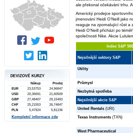
ale překonal očekávání trhu. A
Americký prodejce sportovníh
jmenování Heidi O’Neill jako n
reaguje na zpomalující růst a
Heidi O’Neill přichází po tém
společnosti Nike. Akcie Lulule
Index S&P 500 
Nejsilnější sektory S&P
Utility
DEVIZOVÉ KURZY
Průmysl
Nákup
Prodej
EUR
23,53753
24,96847
Nezbytná spotřeba
USD
20,36691
21,60509
GBP
27,48407
29,15493
Nejsilnější akcie S&P
CHF
25,21553
26,74847
United Rentals
(URI)
PLN
5,47924
5,81236
Kompletní informace zde
Texas Instruments
(TXN)
West Pharmaceutical