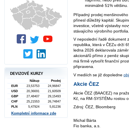
minimálně 51% většinu.
Případný prodej menšinového 
přinesl důležitý kapitál. Skupin
investice, včetně výstavby nov
stávajícího výrobního portfolia
V neposlední řadě dokument zm
republika, která v ČEZu drží 
ledna 2026 deklarovala záměr
akcionářů přímo z peněz skupi
má firmě vytvořit finanční pro
připravena.
DEVIZOVÉ KURZY
V mediích se již dopoledne
obj
Nákup
Prodej
Akcie ČEZ
EUR
23,53753
24,96847
USD
20,36691
21,60509
Akcie ČEZ (BAACEZ) na pražsk
GBP
27,48407
29,15493
Kč, na RM-SYSTÉMu rostou o 
CHF
25,21553
26,74847
Zdroj: ČEZ, Bloomberg
PLN
5,47924
5,81236
Kompletní informace zde
Michal Bárta
Fio banka, a.s.