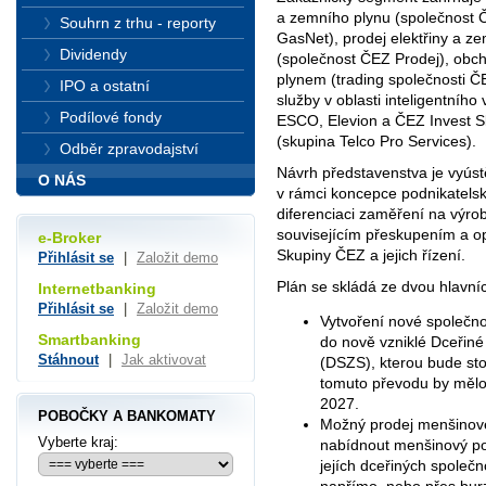
a zemního plynu (společnost Č
Souhrn z trhu - reporty
GasNet), prodej elektřiny a 
Dividendy
(společnost ČEZ Prodej), obc
plynem (trading společnosti 
IPO a ostatní
služby v oblasti inteligentníh
Podílové fondy
ESCO, Elevion a ČEZ Invest S
(skupina Telco Pro Services).
Odběr zpravodajství
Návrh představenstva je vyús
O NÁS
v rámci koncepce podnikatelsk
diferenciaci zaměření na výro
souvisejícím přeskupením a opt
e-Broker
Skupiny ČEZ a jejich řízení.
Přihlásit se
|
Založit demo
Plán se skládá ze dvou hlavní
Internetbanking
Přihlásit se
|
Založit demo
Vytvoření nové společn
Smartbanking
do nově vzniklé Dceřiné
Stáhnout
|
Jak aktivovat
(DSZS), kterou bude st
tomuto převodu by mělo d
2027.
POBOČKY A BANKOMATY
Možný prodej menšinov
Vyberte kraj:
nabídnout menšinový pod
jejích dceřiných společ
napřímo, nebo přes bur