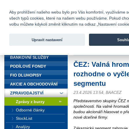
fio@fio.cz
Infomail:
Kontakty
|
Ceník
|
Kariéra
|
Na
Aby prohlížení našeho webu bylo pro Vás komfortní, využíváme sou
všech typů cookies, které na našem webu používáme. Pokud chcete 
Fio banka
volbu můžete kdykoli změnit kliknutím na odkaz „Nastavení cookies
Fio banka j
zprostředko
Upravit nastavení
Souhl
ÚVOD
Úvod
>
Zpravodajství
>
Zprávy z b
BANKOVNÍ SLUŽBY
ČEZ: Valná hrom
PODÍLOVÉ FONDY
rozhodne o vyčl
FIO DLUHOPISY
segmentu
AKCIE A OBCHODOVÁNÍ
23.4.2026 13:54, BAACEZ
ZPRAVODAJSTVÍ
Představenstvo skupiny ČEZ n
Zprávy z burzy
společnosti. Na valné hromadě
Odborné články
budou akcionáři hlasovat o p
nové dceřiné firmy.
StockList
Analýzy
Zákaznický segment zahrnuje pr