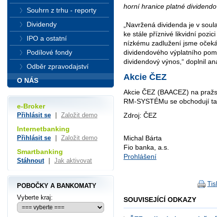
horní hranice platné dividendov
Souhrn z trhu - reporty
Dividendy
„Navržená dividenda je v sou
ke stále příznivé likvidní pozic
IPO a ostatní
nízkému zadlužení jsme očekáva
Podílové fondy
dividendového výplatního pom
dividendový výnos,“ doplnil an
Odběr zpravodajství
Akcie ČEZ
O NÁS
Akcie ČEZ (BAACEZ) na pražsk
RM-SYSTÉMu se obchodují tak
e-Broker
Zdroj: ČEZ
Přihlásit se
|
Založit demo
Internetbanking
Přihlásit se
|
Založit demo
Michal Bárta
Fio banka, a.s.
Smartbanking
Prohlášení
Stáhnout
|
Jak aktivovat
Tis
POBOČKY A BANKOMATY
Vyberte kraj:
SOUVISEJÍCÍ ODKAZY