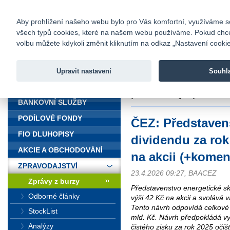
fio@fio.cz
Infomail:
Kontakty
|
Ceník
|
Kariéra
|
Na
Aby prohlížení našeho webu bylo pro Vás komfortní, využíváme sou
všech typů cookies, které na našem webu používáme. Pokud chcete 
Fio banka
volbu můžete kdykoli změnit kliknutím na odkaz „Nastavení cookies
Fio banka j
zprostředko
Upravit nastavení
Souhl
ÚVOD
Úvod
>
Zpravodajství
>
Zprávy z b
(+komentář analytika)
BANKOVNÍ SLUŽBY
PODÍLOVÉ FONDY
ČEZ: Představen
FIO DLUHOPISY
dividendu za rok
AKCIE A OBCHODOVÁNÍ
na akcii (+komen
ZPRAVODAJSTVÍ
23.4.2026 09:27, BAACEZ
Zprávy z burzy
Představenstvo energetické s
Odborné články
výši 42 Kč na akcii a svolává
Tento návrh odpovídá celkové 
StockList
mld. Kč. Návrh předpokládá v
Analýzy
čistého zisku za rok 2025 očiš