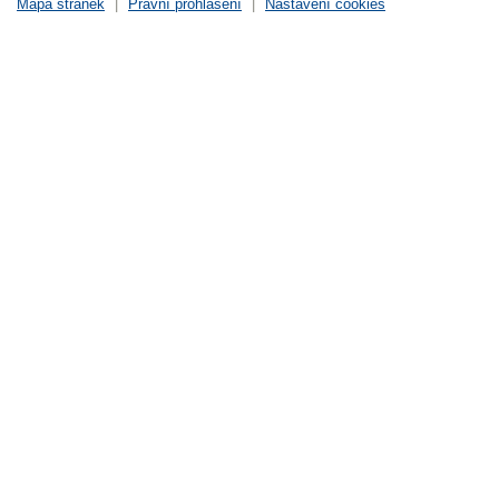
Mapa stránek
|
Právní prohlášení
|
Nastavení cookies