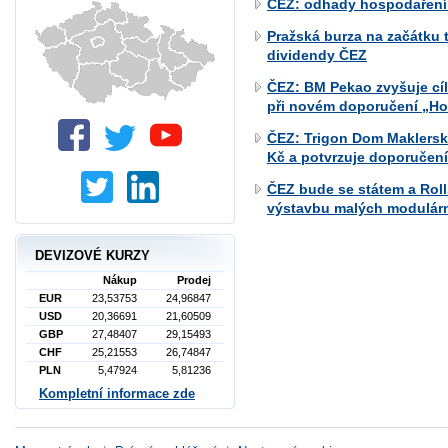
ČEZ: odhady hospodaření
Pražská burza na začátku t
dividendy ČEZ
ČEZ: BM Pekao zvyšuje cí
při novém doporučení „Ho
ČEZ: Trigon Dom Maklerski
Kč a potvrzuje doporučení
ČEZ bude se státem a Roll
výstavbu malých modulárn
DEVIZOVÉ KURZY
Nákup
Prodej
EUR
23,53753
24,96847
USD
20,36691
21,60509
GBP
27,48407
29,15493
CHF
25,21553
26,74847
PLN
5,47924
5,81236
Kompletní informace zde