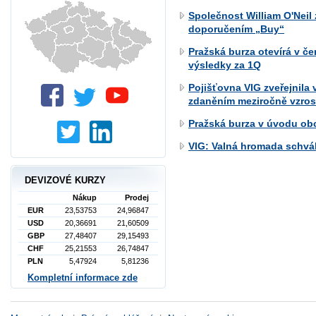
Společnost William O'Neil 
doporučením „Buy“
Pražská burza otevírá v če
výsledky za 1Q
Pojišťovna VIG zveřejnila 
zdaněním meziročně vzrost
Pražská burza v úvodu ob
VIG: Valná hromada schvál
DEVIZOVÉ KURZY
Nákup
Prodej
EUR
23,53753
24,96847
USD
20,36691
21,60509
GBP
27,48407
29,15493
CHF
25,21553
26,74847
PLN
5,47924
5,81236
Kompletní informace zde