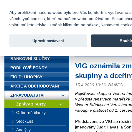
fio@fio.cz
Infomail:
Kontakty
|
Ceník
|
Kariéra
|
Na
Aby prohlížení našeho webu bylo pro Vás komfortní, využíváme sou
všech typů cookies, které na našem webu používáme. Pokud chcete 
Fio banka
volbu můžete kdykoli změnit kliknutím na odkaz „Nastavení cookies
Fio banka j
zprostředko
Upravit nastavení
Souhl
ÚVOD
Úvod
>
Zpravodajství
>
Zprávy z b
BANKOVNÍ SLUŽBY
VIG oznámila zm
PODÍLOVÉ FONDY
skupiny a dceřin
FIO DLUHOPISY
15.4.2026 10:36, BAAVIG
AKCIE A OBCHODOVÁNÍ
Pojišťovací skupina Vienna I
ZPRAVODAJSTVÍ
v představenstvech mateřské s
Zprávy z burzy
Wiener Städtische Versicheru
vstoupí v platnost od 1. červe
Odborné články
StockList
Představenstvo VIG se rozšíří 
jmenovány Judit Havasi a Son
Analýzy