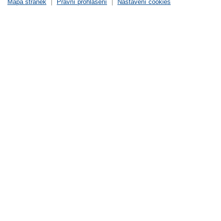
Mapa stránek
|
Právní prohlášení
|
Nastavení cookies