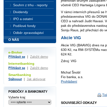
jmenován druhým zástupcem 
Souhrn z trhu - reporty
včetně CEO Hartwiga Lögera b
V rámci interních přesunů se 
Dividendy
představenstva VIG do DONAU
IPO a ostatní
CEO a nahradí Judit Havasi. 
pak do představenstva nastoup
Podílové fondy
Sonju Raus, jež přechází do v
Odběr zpravodajství
Akcie VIG
O NÁS
Akcie VIG (BAAVIG) dnes na p
630 Kč, na RM-SYSTÉMu naopa
e-Broker
624 Kč.
Přihlásit se
|
Založit demo
Zdroj: VIG
Internetbanking
Přihlásit se
|
Založit demo
Michal Šnobl
Smartbanking
Fio banka, a.s.
Stáhnout
|
Jak aktivovat
Prohlášení
POBOČKY A BANKOMATY
Tis
Vyberte kraj:
SOUVISEJÍCÍ ODKAZY