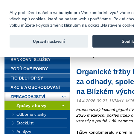
fio@fio.cz
Infomail:
Kontakty
|
Ceník
|
Kariéra
|
Na
Aby prohlížení našeho webu bylo pro Vás komfortní, využíváme sou
všech typů cookies, které na našem webu používáme. Pokud chcete 
Fio banka
volbu můžete kdykoli změnit kliknutím na odkaz „Nastavení cookies
Fio banka j
zprostředko
Upravit nastavení
Souhl
ÚVOD
Úvod
>
Zpravodajství
>
Zprávy z b
Blízkém východě
BANKOVNÍ SLUŽBY
PODÍLOVÉ FONDY
Organické tržby
FIO DLUHOPISY
za odhady, spole
AKCIE A OBCHODOVÁNÍ
na Blízkém vých
ZPRAVODAJSTVÍ
14.4.2026 09:23, LVMHY, MO
Zprávy z burzy
Francouzský luxusní gigant LV
Odborné články
2026 meziroční pokles tržeb o
vzrostly o pouhé 1 %, zatímco
StockList
Analýzy
Tržby
konglomerátu v prvním k