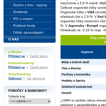
meziročně o 5,9 % méně. Wall
Souhrn z trhu - reporty
Celkové organické tržby vzrost
Dividendy
Organické tržby v
USA
vzrostl
očekával růst o 2,9 %. V
Asii
IPO a ostatní
organické tržby meziroční růst
Podílové fondy
%. V
Japonsku
i
Evropě
organ
Očekávalo se -2,15 % resp. -0
Odběr zpravodajství
Tržby LVMH 
O NÁS
(
e-Broker
Segment
Přihlásit se
|
Založit demo
Móda a kožené zboží
Internetbanking
Přihlásit se
|
Založit demo
Vína a lihoviny
Smartbanking
Parfémy a kosmetika
Stáhnout
|
Jak aktivovat
Hodinky a šperky
Selektivní maloobchod
POBOČKY A BANKOMATY
Ostatní
Vyberte kraj:
„LVMH si udrželo silnou inova
odolnost v geopolitickém a ek