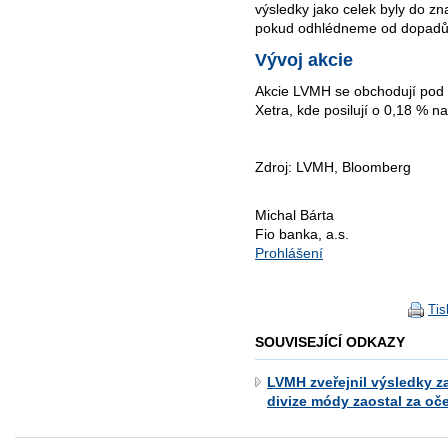
výsledky jako celek byly do z
pokud odhlédneme od dopadů 
Vývoj akcie
Akcie LVMH se obchodují pod
Xetra, kde posilují o 0,18 % 
Zdroj: LVMH, Bloomberg
Michal Bárta
Fio banka, a.s.
Prohlášení
Tis
SOUVISEJÍCÍ ODKAZY
LVMH zveřejnil výsledky za
divize módy zaostal za o