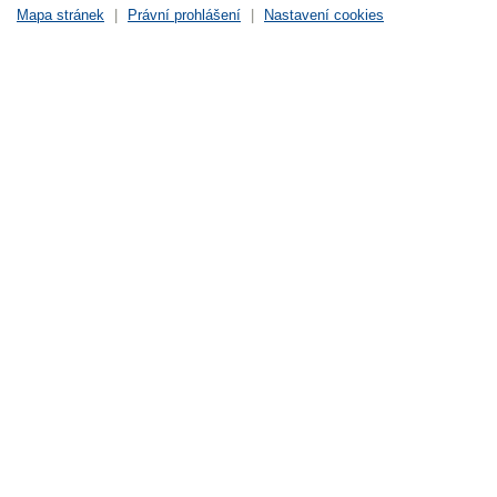
Mapa stránek
|
Právní prohlášení
|
Nastavení cookies