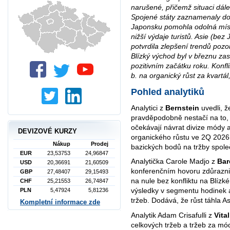
narušené, přičemž situaci dále
Spojené státy zaznamenaly do
Japonsku pomohla odolná mís
nižší výdaje turistů. Asie (bez
potvrdila zlepšení trendů poz
Blízký východ byl v březnu zas
pozitivním začátku roku. Konfli
b. na organický růst za kvartál,
Pohled analytiků
Analytici z
Bernstein
uvedli, ž
pravděpodobně nestačí na to, a
očekávají návrat divize módy
DEVIZOVÉ KURZY
organického růstu ve 2Q 2026
Nákup
Prodej
bazických bodů na tržby spole
EUR
23,53753
24,96847
Analytička Carole Madjo z
Bar
USD
20,36691
21,60509
konferenčním hovoru zdůrazni
GBP
27,48407
29,15493
na nule bez konfliktu na Blízk
CHF
25,21553
26,74847
výsledky v segmentu hodinek a
PLN
5,47924
5,81236
tržeb. Dodává, že růst táhla 
Kompletní informace zde
Analytik Adam Crisafulli z
Vita
celkových tržeb a tržeb za mód