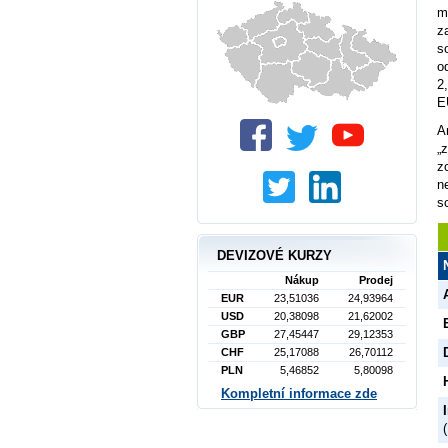
m
z
s
o
2
E
A
„
z
n
s
DEVIZOVÉ KURZY
Nákup
Prodej
EUR
23,51036
24,93964
USD
20,38098
21,62002
GBP
27,45447
29,12353
CHF
25,17088
26,70112
PLN
5,46852
5,80098
Kompletní informace zde