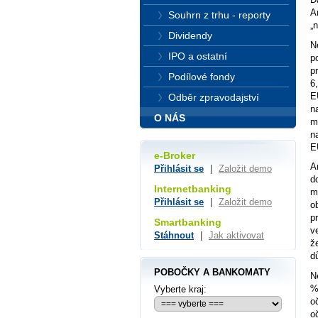
A
Souhrn z trhu - reporty
„
Dividendy
N
IPO a ostatní
p
p
Podílové fondy
6
E
Odběr zpravodajství
n
O NÁS
m
n
E
e-Broker
A
Přihlásit se
|
Založit demo
d
Internetbanking
m
Přihlásit se
|
Založit demo
o
p
Smartbanking
v
Stáhnout
|
Jak aktivovat
ž
d
POBOČKY A BANKOMATY
N
%
Vyberte kraj:
o
o