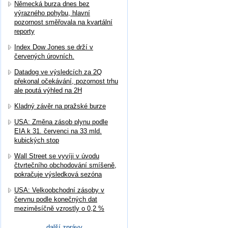
Německá burza dnes bez
výrazného pohybu, hlavní
pozornost směřovala na kvartální
reporty
Index Dow Jones se drží v
červených úrovních.
Datadog ve výsledcích za 2Q
překonal očekávání, pozornost trhu
ale poutá výhled na 2H
Kladný závěr na pražské burze
USA: Změna zásob plynu podle
EIA k 31. červenci na 33 mld.
kubických stop
Wall Street se vyvíji v úvodu
čtvrtečního obchodování smíšeně,
pokračuje výsledková sezóna
USA: Velkoobchodní zásoby v
červnu podle konečných dat
meziměsíčně vzrostly o 0,2 %
další zprávy