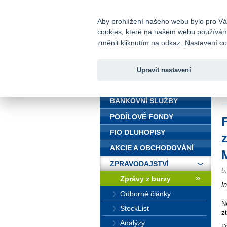
fio@fio.cz
Infomail:
Aby prohlížení našeho webu bylo pro Vás
cookies, které na našem webu používáme.
Fio banka
změnit kliknutím na odkaz „Nastavení coo
Upravit nastavení
ÚVOD
Ú
K
BANKOVNÍ SLUŽBY
PODÍLOVÉ FONDY
FIO DLUHOPISY
AKCIE A OBCHODOVÁNÍ
ZPRAVODAJSTVÍ
5
Zprávy z burzy
I
Odborné články
N
StockList
zt
Analýzy
D