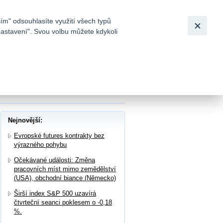
Bezpečnost
Česky
|
English
ím" odsouhlasíte využití všech typů
nastavení". Svou volbu můžete kdykoli
tků a
ácí, reportovaly společnosti DHL a Merck
Nejnovější:
Evropské futures kontrakty bez
výrazného pohybu
Očekávané události: Změna
pracovních míst mimo zemědělství
(USA), obchodní biance (Německo)
Širší index S&P 500 uzavírá
čtvrteční seanci poklesem o -0,18
%.