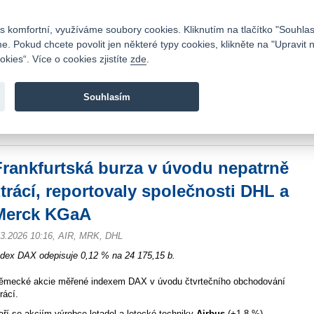
Kontakty
|
Ceník
|
Kariéra
|
Napište nám
|
Časté dotazy
|
Vztahy s investory
|
 komfortní, využíváme soubory cookies. Kliknutím na tlačítko "Souhlas
 Pokud chcete povolit jen některé typy cookies, klikněte na "Upravit 
kies“. Více o cookies zjistíte
zde
.
Fio banka je moderní česká banka. Poskytuje účty bez popla
zprostředkovává investice do cenných papírů.
Souhlasím
vod
>
Zpravodajství
>
Zprávy z burzy
>
Frankfurtská burza v úvodu nepatrně ztr
GaA
Frankfurtská burza v úvodu nepatrně
ztrácí, reportovaly společnosti DHL a
Merck KGaA
.3.2026 10:16, AIR, MRK, DHL
ndex DAX odepisuje 0,12 % na 24 175,15 b.
ěmecké akcie měřené indexem DAX v úvodu čtvrtečního obchodování
rácí.
aří se akciím výrobce letadel a letecké techniky
Airbus
(+1,8 %).