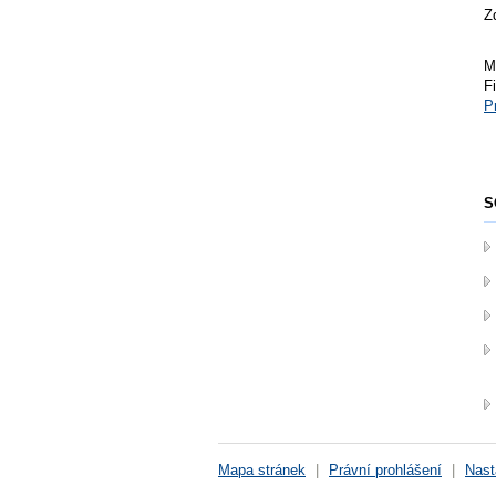
Z
M
F
P
S
Mapa stránek
|
Právní prohlášení
|
Nast