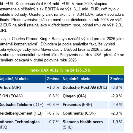
ld. EUR. Konsensus činil 6,01 mld. EUR. V roce 2025 skupina
aznamenala očištěný zisk EBITDA ve výši 6,11 mld. EUR, což bylo v
ouladu s odhady. Očištěný zisk na akcii činil 8,34 EUR, také v souladu s
dhady. Představenstvo plánuje navrhnout dividendu za rok 2025 ve výši
,2 EUR na akcii (stejná jako v předchozím roce, odhad trhu ve výši 2,31
UR).
nalytik Charles Pitman-King z Barclays označil výhled pro rok 2026 jako
záměrně konzervativní“. Důvodem je podle analytika fakt, že výhled
cela vylučuje tržby léku Mavenclad v USA od března 2026 a také
ezahrnuje potenciální uvedení léku Pergoveris na trh v USA, přestože se
chválení očekává v druhé polovině roku 2026.
Index DAX -0,12 % na 24 175,15 b.
Nejsilnější akcie
Změna
Nejslabší akcie
Změna
Airbus
(AIR)
+1,8 %
Deutsche Post AG
(DHL)
-3,8 %
E.ON
(EOAN)
+0,8 %
Qiagen
(QIA)
-2,9 %
Deutsche Telekom
(DTE)
+0,8 %
Fresenius
(FRE)
-2,4 %
HeidelbergCement
(HEI)
+0,7 %
Continental
(CON)
-2,3 %
Infineon Technologies
+0,7 %
Siemens Healthineers
-1,9 %
(IFX)
(SHL)