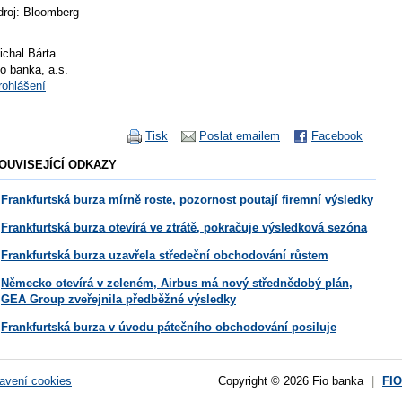
droj: Bloomberg
ichal Bárta
io banka, a.s.
rohlášení
Tisk
Poslat emailem
Facebook
OUVISEJÍCÍ ODKAZY
Frankfurtská burza mírně roste, pozornost poutají firemní výsledky
Frankfurtská burza otevírá ve ztrátě, pokračuje výsledková sezóna
Frankfurtská burza uzavřela středeční obchodování růstem
Německo otevírá v zeleném, Airbus má nový střednědobý plán,
GEA Group zveřejnila předběžné výsledky
Frankfurtská burza v úvodu pátečního obchodování posiluje
avení cookies
Copyright © 2026 Fio banka
|
FI