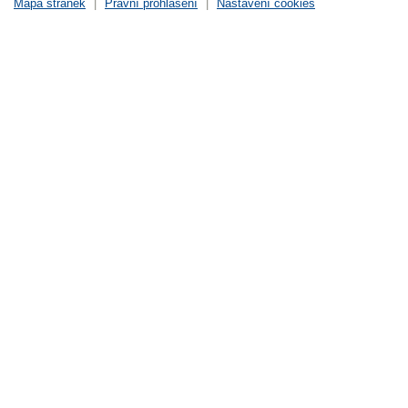
Mapa stránek
|
Právní prohlášení
|
Nastavení cookies