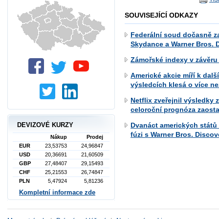
SOUVISEJÍCÍ ODKAZY
Federální soud dočasně z
Skydance a Warner Bros. 
Zámořské indexy v závěru 
Americké akcie míří k dalš
výsledcích klesá o více n
Netflix zveřejnil výsledky
celoroční prognóza zaost
Dvanáct amerických států
DEVIZOVÉ KURZY
fúzi s Warner Bros. Discov
Nákup
Prodej
EUR
23,53753
24,96847
USD
20,36691
21,60509
GBP
27,48407
29,15493
CHF
25,21553
26,74847
PLN
5,47924
5,81236
Kompletní informace zde