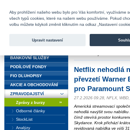
fio@fio.cz
Infomail:
Kontakty
|
Ceník
|
Kariéra
|
Na
Aby prohlížení našeho webu bylo pro Vás komfortní, využíváme sou
všech typů cookies, které na našem webu používáme. Pokud chcete 
Fio banka
volbu můžete kdykoli změnit kliknutím na odkaz „Nastavení cookies
Fio banka j
zprostředko
Upravit nastavení
Souhl
ÚVOD
Úvod
>
Zpravodajství
>
Zprávy z b
Paramount Skydance
BANKOVNÍ SLUŽBY
PODÍLOVÉ FONDY
Netflix nehodlá 
FIO DLUHOPISY
převzetí Warner B
AKCIE A OBCHODOVÁNÍ
pro Paramount 
ZPRAVODAJSTVÍ
27.2.2026 09:28, NFLX, WBD
Zprávy z burzy
Americká streamovací společnos
Odborné články
nehodlá navýšit svou nabídku 
čímž otevírá prostor konkure
StockList
Skydance. Krok přichází krátc
Analýzy
revidovaná nabídka ve výši 3