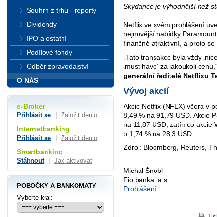
Skydance je výhodnější než st
Souhrn z trhu - reporty
Dividendy
Netflix ve svém prohlášení uve
nejnovější nabídky Paramount
IPO a ostatní
finančně atraktivní, a proto s
Podílové fondy
„Tato transakce byla vždy ‚nice
‚must have‘ za jakoukoli cenu,
Odběr zpravodajství
generální ředitelé Netflixu 
O NÁS
Vývoj akcií
Akcie Netflix (NFLX) včera v p
e-Broker
8,49 % na 91,79 USD. Akcie P
Přihlásit se
|
Založit demo
na 11,87 USD, zatímco akcie 
Internetbanking
o 1,74 % na 28,3 USD.
Přihlásit se
|
Založit demo
Zdroj: Bloomberg, Reuters, T
Smartbanking
Stáhnout
|
Jak aktivovat
Michal Šnobl
Fio banka, a.s.
POBOČKY A BANKOMATY
Prohlášení
Vyberte kraj:
Tis