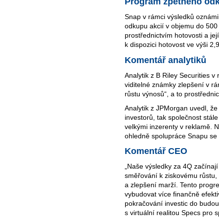
Program zpětného odk
Snap v rámci výsledků oznámi
odkupu akcií v objemu do 500 
prostřednictvím hotovosti a je
k dispozici hotovost ve výši 2
Komentář analytiků
Analytik z B Riley Securities v 
viditelné známky zlepšení v rá
růstu výnosů“, a to prostřednic
Analytik z JPMorgan uvedl, že
investorů, tak společnost stál
velkými inzerenty v reklamě. Ne
ohledně spolupráce Snapu se s
Komentář CEO
„Naše výsledky za 4Q začínají 
směřování k ziskovému růstu, k
a zlepšení marží. Tento progre
vybudovat více finančně efektiv
pokračování investic do budouc
s virtuální realitou Specs pro s