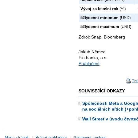
Vývoj za letošní rok
(%)
52týdenní minimum
(USD)
52týdenní maximum
(USD)
Zdroj: Snap, Bloomberg
Jakub Němec
Fio banka, a.s.
Prohlášení
Tis
SOUVISEJÍCÍ ODKAZY
Společnosti Meta a Google
na sociálních sítích (+poh
Wall Street v úvodu čtvrt
Mapa stránek
|
Právní prohlášení
|
Nastavení cookies