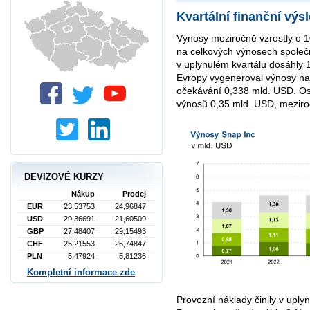
Kvartální finanční výs
Výnosy meziročně vzrostly o 1
na celkových výnosech společ
v uplynulém kvartálu dosáhly 
Evropy vygeneroval výnosy na 
očekávání 0,338 mld. USD. Os
výnosů 0,35 mld. USD, meziroč
DEVIZOVÉ KURZY
Nákup
Prodej
EUR
23,53753
24,96847
USD
20,36691
21,60509
GBP
27,48407
29,15493
CHF
25,21553
26,74847
PLN
5,47924
5,81236
Kompletní informace zde
Provozní náklady činily v uply