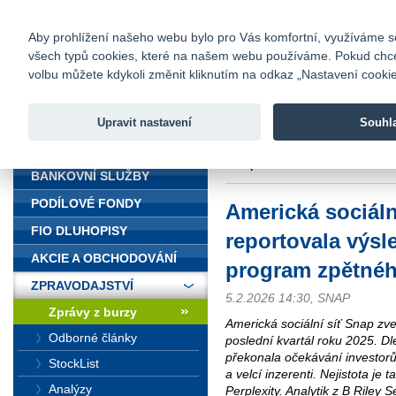
fio@fio.cz
Infomail:
Kontakty
|
Ceník
|
Kariéra
|
Na
Aby prohlížení našeho webu bylo pro Vás komfortní, využíváme sou
všech typů cookies, které na našem webu používáme. Pokud chcete 
Fio banka
volbu můžete kdykoli změnit kliknutím na odkaz „Nastavení cookies
Fio banka j
zprostředko
Upravit nastavení
Souhl
ÚVOD
Úvod
>
Zpravodajství
>
Zprávy z b
odkupu akcií
BANKOVNÍ SLUŽBY
PODÍLOVÉ FONDY
Americká sociáln
FIO DLUHOPISY
reportovala výsl
AKCIE A OBCHODOVÁNÍ
program zpětnéh
ZPRAVODAJSTVÍ
5.2.2026 14:30, SNAP
Zprávy z burzy
Americká sociální síť Snap zv
Odborné články
poslední kvartál roku 2025. D
překonala očekávání investorů, 
StockList
a velcí inzerenti. Nejistota je
Analýzy
Perplexity. Analytik z B Riley Se