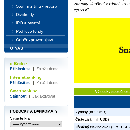
známky zlepšení v rámci strate
Souhrn z trhu - reporty
výnosů".
Dividendy
IPO a ostatní
Podílové fondy
Odběr zpravodajství
O NÁS
e-Broker
Přihlásit se
|
Založit demo
Internetbanking
Přihlásit se
|
Založit demo
Smartbanking
Výsledky společnost
Stáhnout
|
Jak aktivovat
POBOČKY A BANKOMATY
Výnosy
(mld. USD)
Vyberte kraj:
Čistý zisk
(mil. USD)
Zředěný zisk na akcii
(EPS, USD/