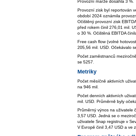
Provozní marže dosáhla 3 %.
Provozní zisk byl reportován v
období 2024 oznámila provozní
Očištěný provozní zisk EBITD
před rokem činil 276,01 mil. 
o 30 %. Očištěná EBITDA činil
Free cash flow (volné hotovost
205,56 mil. USD. Očekávalo s
Počet zaměstnanců meziročně 
se 5257.
Metriky
Počet měsíčně aktivních uživa
na 946 mil.
Počet denních aktivních uživa
mil. USD. Průměrně byly očeká
Průměrný výnos na uživatele č
3,57 USD. Jedná se o meziročn
uživatele Snap registruje v S
V Evropě činil 3,47 USD a ve 