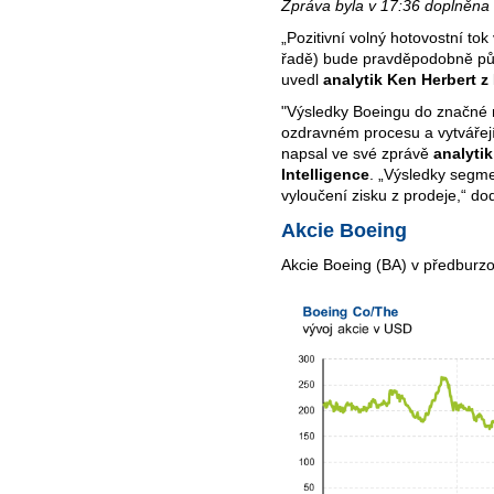
Zpráva byla v 17:36 doplněna 
„Pozitivní volný hotovostní tok
řadě) bude pravděpodobně půso
uvedl
analytik Ken Herbert z
"Výsledky Boeingu do značné m
ozdravném procesu a vytvářejí
napsal ve své zprávě
analyti
Intelligence
. „Výsledky segme
vyloučení zisku z prodeje,“ dod
Akcie Boeing
Akcie Boeing (BA) v předburzo