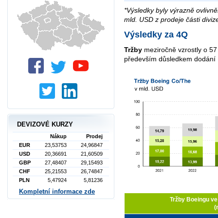
*Výsledky byly výrazně ovlivn
mld. USD z prodeje části divize
Výsledky za 4Q
Tržby
meziročně vzrostly o 57
především důsledkem dodání 
DEVIZOVÉ KURZY
Nákup
Prodej
EUR
23,53753
24,96847
USD
20,36691
21,60509
GBP
27,48407
29,15493
CHF
25,21553
26,74847
PLN
5,47924
5,81236
Kompletní informace zde
Tržby Boeingu v
(