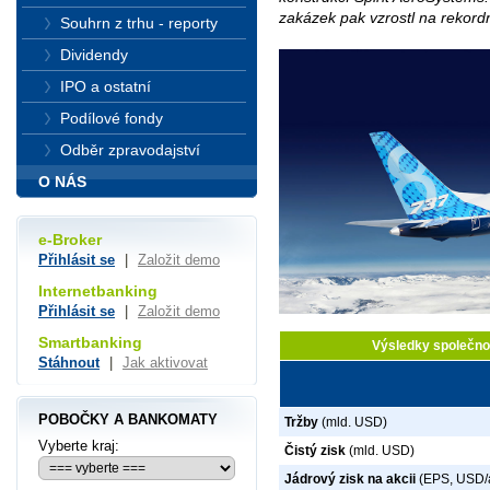
zakázek pak vzrostl na rekord
Souhrn z trhu - reporty
Dividendy
IPO a ostatní
Podílové fondy
Odběr zpravodajství
O NÁS
e-Broker
Přihlásit se
|
Založit demo
Internetbanking
Přihlásit se
|
Založit demo
Smartbanking
Výsledky společno
Stáhnout
|
Jak aktivovat
POBOČKY A BANKOMATY
Tržby
(mld. USD)
Vyberte kraj:
Čistý zisk
(mld. USD)
Jádrový zisk na akcii
(EPS, USD/