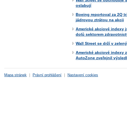
Wall Street se obchoduje 
oslabují
Boeing reportoval za 2Q t
jádrovou ztrátou na akcii
Americké akciové indexy 
dolů sektorem zdravotnict
Wall Street se drží v zelen
Americké akciové indexy 
AutoZone zveřejnil výsled
Mapa stránek
|
Právní prohlášení
|
Nastavení cookies