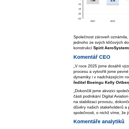
Společnost zároveň oznámila, ž
jednoho ze svých klíčových do
konstrukcí
Spirit AeroSystem
Komentář CEO
„V roce 2025 jsme dosáhli v
procesu a vytvořili jsme pevné
dynamiky i v nadcházejícím ro
ředitel Boeingu Kelly Ortber
„Dokončili jsme akvizici spole
části podnikání Digital Aviati
na stabilizaci provozu, dokon
důvěry našich stakeholderů a 
společnosti, o nichž víme, že 
Komentáře
analytiků