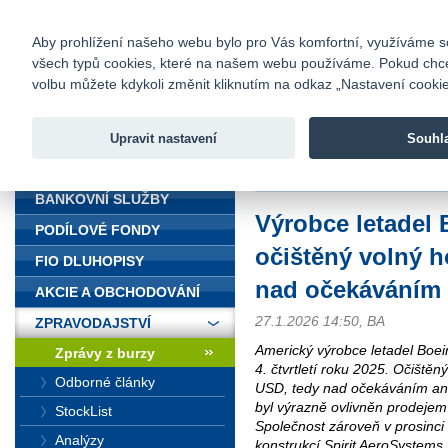
fio@fio.cz
Infomail:
Kontakty
|
Ceník
|
Kariéra
|
Na
Aby prohlížení našeho webu bylo pro Vás komfortní, využíváme sou
všech typů cookies, které na našem webu používáme. Pokud chcete 
Fio banka
volbu můžete kdykoli změnit kliknutím na odkaz „Nastavení cookies
Fio banka j
zprostředko
Upravit nastavení
Souhl
ÚVOD
Úvod
>
Zpravodajství
>
Zprávy z b
BANKOVNÍ SLUŽBY
Výrobce letadel
PODÍLOVÉ FONDY
očištěný volný h
FIO DLUHOPISY
nad očekáváním
AKCIE A OBCHODOVÁNÍ
27.1.2026 14:50, BA
ZPRAVODAJSTVÍ
Americký výrobce letadel Boe
Zprávy z burzy
4. čtvrtletí roku 2025. Očištěn
Odborné články
USD, tedy nad očekáváním anal
byl výrazně ovlivněn prodejem č
StockList
Společnost zároveň v prosinci 
Analýzy
konstrukcí Spirit AeroSystem