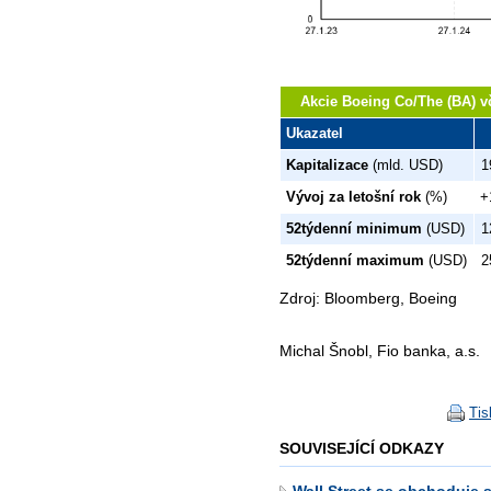
Akcie Boeing Co/The (BA) vč
Ukazatel
Kapitalizace
(mld. USD)
1
Vývoj za letošní rok
(%)
+
52týdenní minimum
(USD)
1
52týdenní maximum
(USD)
2
Zdroj: Bloomberg, Boeing
Michal Šnobl, Fio banka, a.s.
Tis
SOUVISEJÍCÍ ODKAZY