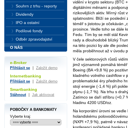
vidění v krypto sektoru (BTC 
Souhrn z trhu - reporty
digitálními měnami a podporuje
rizikovějších aktiv. Mírný růst
Dividendy
splatnostmi. Blíží se poslední
IPO a ostatní
téměř s jistotou je očekáván „
prosince. Vedle toho se dále k
Podílové fondy
Fedu. Tím by se měl stál Kevi
Odběr zpravodajství
rady a dlouhodobě blízký Tr
na této pozici by ale dle posl
O NÁS
měla proběhnout až v úvodu př
V čele sektorových růstů vidí
e-Broker
jimž významně pomáhá téměř 1
Přihlásit se
|
Založit demo
Boeing (BA +9,8 %) po poziti
kladného volného cashflow v př
Internetbanking
problematické éry předního hr
Přihlásit se
|
Založit demo
stojí energie (-1,4 %) při pok
Smartbanking
plynu (-1,7 %). Na trhu s drah
Stáhnout
|
Jak aktivovat
Zatímco se daří stříbru (+0,7 
hladinu 4200 USD/oz.
POBOČKY A BANKOMATY
Na korporátní úrovni se vedl
holandskému polovodičovému 
Vyberte kraj:
(NXPI +7,9 %), patrně v návazn
konferenci pořádané bankou 