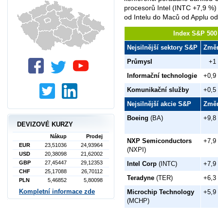
procesorů Intel (INTC +7,9 %
od Intelu do Maců od Applu od
Index S&P 500 
Nejsilnější sektory S&P
Změ
Průmysl
+1
Informační technologie
+0,9
Komunikační služby
+0,5
Nejsilnější akcie S&P
Změ
Boeing
(BA)
+9,8
DEVIZOVÉ KURZY
Nákup
Prodej
NXP Semiconductors
+7,9
EUR
23,51036
24,93964
(NXPI)
USD
20,38098
21,62002
GBP
27,45447
29,12353
Intel Corp
(INTC)
+7,9
CHF
25,17088
26,70112
Teradyne
(TER)
+6,3
PLN
5,46852
5,80098
Kompletní informace zde
Microchip Technology
+5,9
(MCHP)