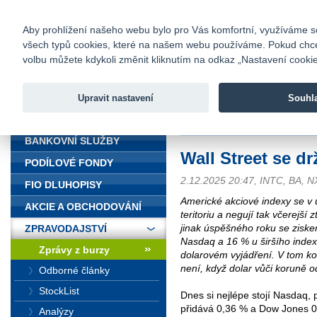
fio@fio.cz
Infomail:
Kontakty
|
Ceník
|
Kariéra
|
Na
Aby prohlížení našeho webu bylo pro Vás komfortní, využíváme sou
všech typů cookies, které na našem webu používáme. Pokud chcete 
Fio banka
volbu můžete kdykoli změnit kliknutím na odkaz „Nastavení cookies
Fio banka j
zprostředko
Upravit nastavení
Souhl
ÚVOD
Úvod
>
Zpravodajství
>
Zprávy z b
BANKOVNÍ SLUŽBY
Wall Street se dr
PODÍLOVÉ FONDY
2.12.2025 20:47, INTC, BA, N
FIO DLUHOPISY
Americké akciové indexy se v 
AKCIE A OBCHODOVÁNÍ
teritoriu a negují tak včerejší
jinak úspěšného roku se zisk
ZPRAVODAJSTVÍ
Nasdaq a 16 % u širšího inde
Zprávy z burzy
dolarovém vyjádření. V tom ko
není, když dolar vůči koruně o
Odborné články
StockList
Dnes si nejlépe stojí Nasdaq, p
přidává 0,36 % a Dow Jones 0,
Analýzy