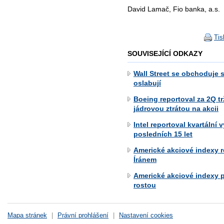
David Lamač, Fio banka, a.s.
Tis
SOUVISEJÍCÍ ODKAZY
Wall Street se obchoduje 
oslabují
Boeing reportoval za 2Q t
jádrovou ztrátou na akcii
Intel reportoval kvartální v
posledních 15 let
Americké akciové indexy 
Íránem
Americké akciové indexy 
rostou
Mapa stránek
|
Právní prohlášení
|
Nastavení cookies