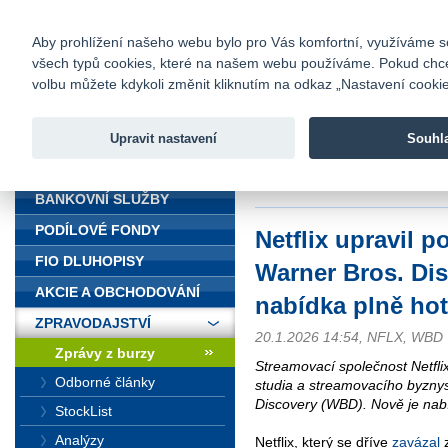
fio@fio.cz
Infomail:
Kontakty
|
Ceník
|
Kariéra
|
Na
Aby prohlížení našeho webu bylo pro Vás komfortní, využíváme sou
všech typů cookies, které na našem webu používáme. Pokud chcete 
Fio banka
volbu můžete kdykoli změnit kliknutím na odkaz „Nastavení cookies
Fio banka j
zprostředko
Upravit nastavení
Souhl
ÚVOD
Úvod
>
Zpravodajství
>
Zprávy z b
hotovostní
BANKOVNÍ SLUŽBY
PODÍLOVÉ FONDY
Netflix upravil 
FIO DLUHOPISY
Warner Bros. Dis
AKCIE A OBCHODOVÁNÍ
nabídka plně ho
ZPRAVODAJSTVÍ
20.1.2026 14:54, NFLX, WBD
Zprávy z burzy
Streamovací společnost Netfli
Odborné články
studia a streamovacího byzny
Discovery (WBD). Nově je nabí
StockList
Analýzy
Netflix, který se dříve
zavázal
z