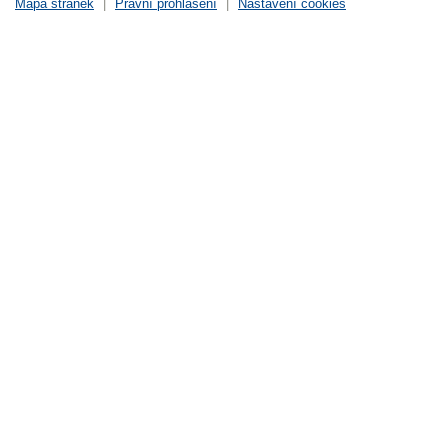
Mapa stránek
|
Právní prohlášení
|
Nastavení cookies