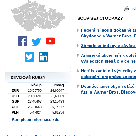
Tis
SOUVISEJÍCÍ ODKAZY
Federální soud dočasně z
Skydance a Warner Bros. 
Zámořské indexy v závěru 
Americké akcie míří k dalš
výsledcích klesá o více n
Netflix zveřejnil výsledky
celoroční prognóza zaost
DEVIZOVÉ KURZY
Nákup
Prodej
Dvanáct amerických států
EUR
23,53753
24,96847
fúzi s Warner Bros. Discov
USD
20,36691
21,60509
GBP
27,48407
29,15493
CHF
25,21553
26,74847
PLN
5,47924
5,81236
Kompletní informace zde