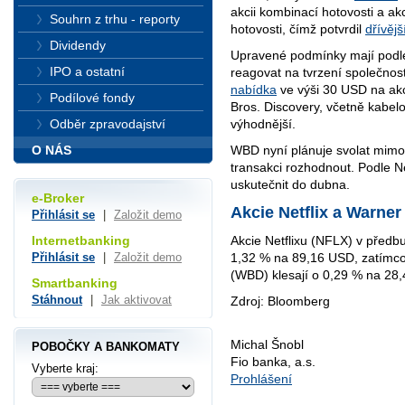
akcii kombinací hotovosti a akc
Souhrn z trhu - reporty
hotovosti, čímž potvrdil
dřívějš
Dividendy
Upravené podmínky mají podle
IPO a ostatní
reagovat na tvrzení společnost
nabídka
ve výši 30 USD na akc
Podílové fondy
Bros. Discovery, včetně kabe
výhodnější.
Odběr zpravodajství
WBD nyní plánuje svolat mim
O NÁS
transakci rozhodnout. Podle Ne
uskutečnit do dubna.
e-Broker
Akcie Netflix a Warner
Přihlásit se
|
Založit demo
Internetbanking
Akcie Netflixu (NFLX) v předb
Přihlásit se
|
Založit demo
1,32 % na 89,16 USD, zatímco
(WBD) klesají o 0,29 % na 28
Smartbanking
Stáhnout
|
Jak aktivovat
Zdroj: Bloomberg
Michal Šnobl
POBOČKY A BANKOMATY
Fio banka, a.s.
Vyberte kraj:
Prohlášení