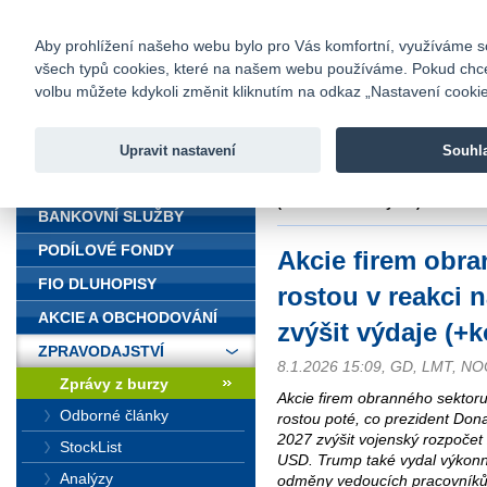
fio@fio.cz
Infomail:
Kontakty
|
Ceník
|
Kariéra
|
Na
Aby prohlížení našeho webu bylo pro Vás komfortní, využíváme sou
všech typů cookies, které na našem webu používáme. Pokud chcete 
Fio banka
volbu můžete kdykoli změnit kliknutím na odkaz „Nastavení cookies
Fio banka j
zprostředko
Upravit nastavení
Souhl
ÚVOD
Úvod
>
Zpravodajství
>
Zprávy z b
(+komentáře analytiků)
BANKOVNÍ SLUŽBY
PODÍLOVÉ FONDY
Akcie firem obr
FIO DLUHOPISY
rostou v reakci 
AKCIE A OBCHODOVÁNÍ
zvýšit výdaje (+
ZPRAVODAJSTVÍ
8.1.2026 15:09, GD, LMT, N
Zprávy z burzy
Akcie firem obranného sektoru
Odborné články
rostou poté, co prezident Don
2027 zvýšit vojenský rozpočet 
StockList
USD. Trump také vydal výkonný
Analýzy
odměny vedoucích pracovníků a