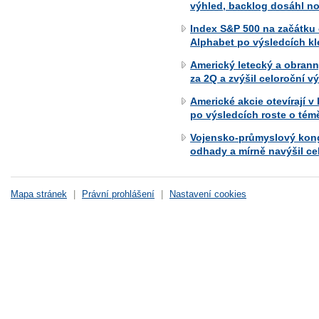
výhled, backlog dosáhl n
Index S&P 500 na začátku
Alphabet po výsledcích kle
Americký letecký a obran
za 2Q a zvýšil celoroční v
Americké akcie otevírají 
po výsledcích roste o tém
Vojensko-průmyslový kong
odhady a mírně navýšil ce
Mapa stránek
|
Právní prohlášení
|
Nastavení cookies