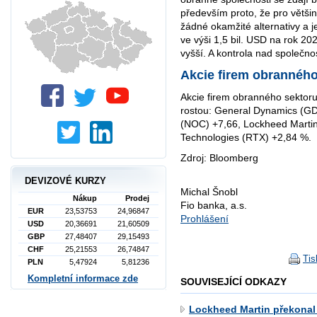
především proto, že pro větš
žádné okamžité alternativy a j
ve výši 1,5 bil. USD na rok 20
vyšší. A kontrola nad společno
Akcie firem obranného
Akcie firem obranného sektoru
rostou: General Dynamics (G
(NOC) +7,66, Lockheed Marti
Technologies (RTX) +2,84 %.
Zdroj: Bloomberg
DEVIZOVÉ KURZY
Michal Šnobl
Nákup
Prodej
Fio banka, a.s.
EUR
23,53753
24,96847
Prohlášení
USD
20,36691
21,60509
GBP
27,48407
29,15493
CHF
25,21553
26,74847
Tis
PLN
5,47924
5,81236
Kompletní informace zde
SOUVISEJÍCÍ ODKAZY
Lockheed Martin překonal 