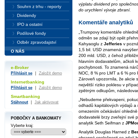
výplatu dividend pro společnos
Souhrn z trhu - reporty
do urychlení vývoje zbraní.
Dividendy
Komentáře analytiků
IPO a ostatní
„Trumpovy komentáře ohledně 
Podílové fondy
odměn se zdají být opět přehn
Odběr zpravodajství
Kahyaoglu z
Jefferies
v pozná
1,5 bil. USD znamená navýšen
O NÁS
200 mld. USD, z čehož přibliž
hlavním dodavatelům, ačkoli 
pochybnosti. To znamená nárů
e-Broker
NOC, 8 % pro LMT a 6 % pro 
Přihlásit se
|
Založit demo
Zároveň upozornila, že akcie 
Internetbanking
největší riziko poklesu v příp
Přihlásit se
|
Založit demo
zpětným odkupům, následova
Smartbanking
„Nebudeme překvapeni, pokud 
Stáhnout
|
Jak aktivovat
odhadů kapitálových výdajů a
omezením očekávání ohledně 
dodavatelé brzy zveřejní své 
POBOČKY A BANKOMATY
analytik Seth Seifman z
JPMo
Vyberte kraj:
Analytik Douglas Harned z
Ber
obranné společnosti se zdají b