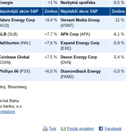
Energie
+1 %
Nezbytná spotřeba
-0,5 %
Nejsilnější akcie S&P
Změna
Nejslabší akcie S&P
Změna
Valero Energy Corp
+9,4 %
Versant Media Group
-11 %
(VLO)
(VSNT)
SLB
(SLB)
+7,7 %
APA Corp
(APA)
-6,1 %
Halliburton
(HAL)
+7,6 %
Expand Energy Corp
-5,8 %
(EXE)
Coinbase Global
+7,5 %
Devon Energy Corp
-5,4 %
(COIN)
(DVN)
Phillips 66
(PSX)
+6,0 %
Diamondback Energy
-5,0 %
(FANG)
droj: Bloomberg
ichal Bárta
io banka, a.s.
rohlášení
Tisk
Poslat emailem
Facebook