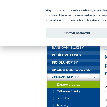
fio@fio.cz
Infomail:
Aby prohlížení našeho webu bylo pro Vás
cookies, které na našem webu používáme.
Fio banka
změnit kliknutím na odkaz „Nastavení coo
Upravit nastavení
ÚVOD
Ú
s
BANKOVNÍ SLUŽBY
PODÍLOVÉ FONDY
FIO DLUHOPISY
AKCIE A OBCHODOVÁNÍ
ZPRAVODAJSTVÍ
5
Zprávy z burzy
I
Odborné články
b
StockList
N
Analýzy
R