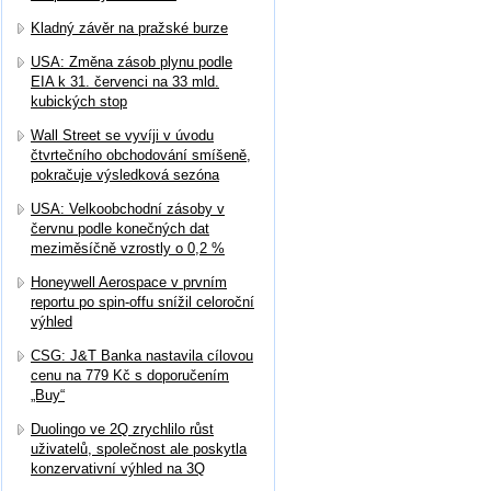
Kladný závěr na pražské burze
USA: Změna zásob plynu podle
EIA k 31. červenci na 33 mld.
kubických stop
Wall Street se vyvíji v úvodu
čtvrtečního obchodování smíšeně,
pokračuje výsledková sezóna
USA: Velkoobchodní zásoby v
červnu podle konečných dat
meziměsíčně vzrostly o 0,2 %
Honeywell Aerospace v prvním
reportu po spin-offu snížil celoroční
výhled
CSG: J&T Banka nastavila cílovou
cenu na 779 Kč s doporučením
„Buy“
Duolingo ve 2Q zrychlilo růst
uživatelů, společnost ale poskytla
konzervativní výhled na 3Q