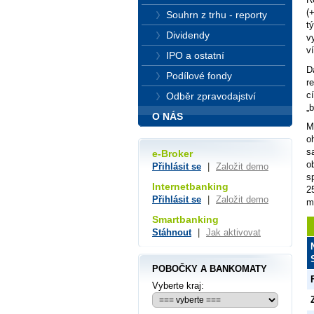
(
Souhrn z trhu - reporty
t
Dividendy
v
v
IPO a ostatní
D
Podílové fondy
r
c
Odběr zpravodajství
„b
O NÁS
M
o
s
e-Broker
o
Přihlásit se
|
Založit demo
s
Internetbanking
2
Přihlásit se
|
Založit demo
m
Smartbanking
Stáhnout
|
Jak aktivovat
POBOČKY A BANKOMATY
Vyberte kraj: