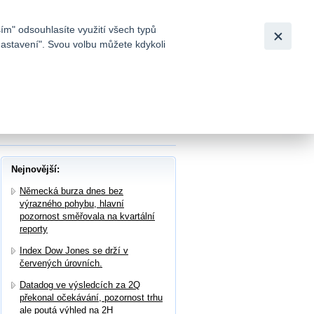
Bezpečnost
Česky
|
English
ím" odsouhlasíte využití všech typů
nastavení". Svou volbu můžete kdykoli
tků a
ádá dobrá nálada, v čele stojí ropné
Nejnovější:
Německá burza dnes bez
výrazného pohybu, hlavní
pozornost směřovala na kvartální
reporty
Index Dow Jones se drží v
červených úrovních.
Datadog ve výsledcích za 2Q
překonal očekávání, pozornost trhu
ale poutá výhled na 2H