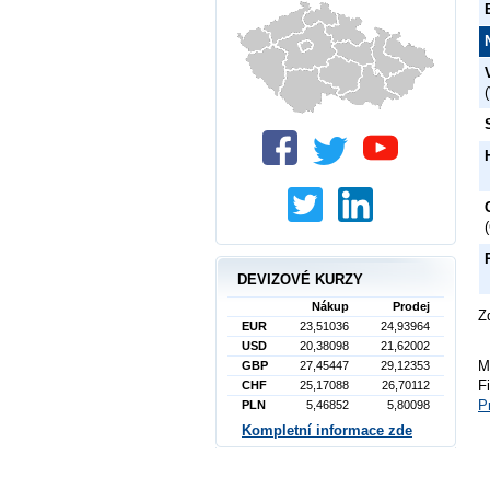
DEVIZOVÉ KURZY
Nákup
Prodej
Z
EUR
23,51036
24,93964
USD
20,38098
21,62002
M
GBP
27,45447
29,12353
F
CHF
25,17088
26,70112
P
PLN
5,46852
5,80098
Kompletní informace zde