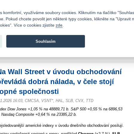
Kontakty
|
Ceník
|
Kariéra
|
Napište nám
|
Časté dotazy
|
Vztahy s investory
|
 komfortní, využíváme soubory cookies. Kliknutím na tlačítko "Souhlas
 Pokud chcete povolit jen některé typy cookies, klikněte na "Upravit 
kies“. Více o cookies zjistíte
zde
.
Fio banka je moderní česká banka. Poskytuje účty bez popla
zprostředkovává investice do cenných papírů.
Souhlasím
vod
>
Zpravodajství
>
Zprávy z burzy
>
Na Wall Street v úvodu obchodování převl
polečnosti
Na Wall Street v úvodu obchodování
převládá dobrá nálada, v čele stojí
ropné společnosti
.1.2026 16:03, CMCSA, VSNT*, HAL, SLB, CVX, TTD
ndex Dow Jones +1,05 % na 48889,71 b. S&P 500 +0,55 % na 6896,53
. Nasdaq Composite +0,64 % na 23385,22 b.
ejsledovanější americké indexy v úvodu dnešního obchodování posilují.
ostou společnosti spojené s ropou, například
Chevron
(+2,7 %),
SLB