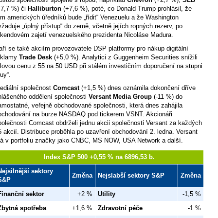
+7,7 %) či
Halliburton
(+7,6 %), poté, co Donald Trump prohlásil, že
ým amerických úředníků bude „řídit“ Venezuelu a že Washington
yžaduje „úplný přístup“ do země, včetně jejích ropných rezerv, po
íkendovém zajetí venezuelského prezidenta Nicoláse Madura.
aří se také akciím provozovatele DSP platformy pro nákup digitální
eklamy
Trade Desk
(+5,0 %). Analytici z Guggenheim Securities snížili
ílovou cenu z 55 na 50 USD při stálém investičním doporučení na stupni
uy“.
ediální společnost
Comcast
(+1,5 %) dnes oznámila dokončení dříve
hlášeného oddělení společnosti
Versant Media Group
(-11 %) do
amostatné, veřejně obchodované společnosti, která dnes zahájila
bchodování na burze NASDAQ pod tickerem VSNT. Akcionáři
polečnosti Comcast obdrželi jednu akcii společnosti Versant za každých
5 akcií. Distribuce proběhla po uzavření obchodování 2. ledna. Versant
á v portfoliu značky jako CNBC, MS NOW, USA Network a další.
Index S&P 500 +0,55 % na 6896,53 b.
Nejsilnější sektory
Změna
Nejslabší sektory S&P
Změna
S&P
Finanční sektor
+2 %
Utility
-1,5 %
Zbytná spotřeba
+1,6 %
Zdravotní péče
-1 %