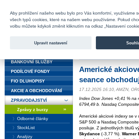
fio@fio.cz
Infomail:
Kontakty
|
Ceník
|
Kariéra
|
Na
Aby prohlížení našeho webu bylo pro Vás komfortní, využíváme sou
všech typů cookies, které na našem webu používáme. Pokud chcete 
Fio banka
volbu můžete kdykoli změnit kliknutím na odkaz „Nastavení cookies
Fio banka j
zprostředko
Upravit nastavení
Souhl
ÚVOD
Úvod
>
Zpravodajství
>
Zprávy z b
BANKOVNÍ SLUŽBY
Americké akciov
PODÍLOVÉ FONDY
seance obchoduj
FIO DLUHOPISY
17.12.2025 16:10, AMZN, OR
AKCIE A OBCHODOVÁNÍ
Index Dow Jones +0,41 % na 
ZPRAVODAJSTVÍ
6794,49 b. Nasdaq Composite
Zprávy z burzy
Americké akciové indexy se v
Odborné články
S&P 500 a Nasdaq Composite 
StockList
posiluje. Z jednotlivých titulů 
Skydance
(-3,77 %).
Warner 
Analýzy