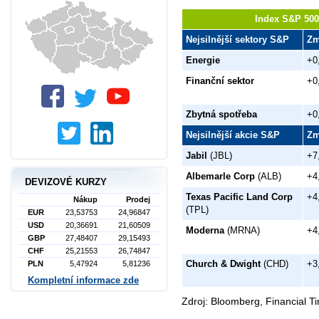
Index S&P 500 
Nejsilnější sektory S&P
Zm
Energie
+0
Finanční sektor
+0
Zbytná spotřeba
+0
Nejsilnější akcie S&P
Zm
Jabil
(JBL)
+7
Albemarle Corp
(ALB)
+4
DEVIZOVÉ KURZY
Texas Pacific Land Corp
+4
Nákup
Prodej
(TPL)
EUR
23,53753
24,96847
USD
20,36691
21,60509
Moderna
(MRNA)
+4
GBP
27,48407
29,15493
CHF
25,21553
26,74847
Church & Dwight
(CHD)
+3
PLN
5,47924
5,81236
Kompletní informace zde
Zdroj: Bloomberg, Financial T