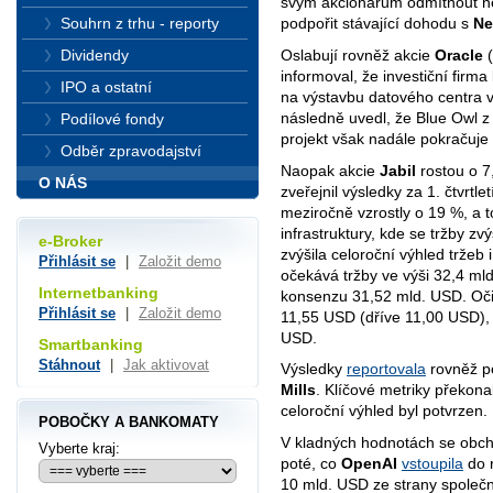
svým akcionářům odmítnout n
Souhrn z trhu - reporty
podpořit stávající dohodu s
Ne
Oslabují rovněž akcie
Oracle
(
Dividendy
informoval, že investiční firma
IPO a ostatní
na výstavbu datového centra 
následně uvedl, že Blue Owl z 
Podílové fondy
projekt však nadále pokračuje
Odběr zpravodajství
Naopak akcie
Jabil
rostou o 7
O NÁS
zveřejnil výsledky za 1. čtvrtle
meziročně vzrostly o 19 %, a to
infrastruktury, kde se tržby z
e-Broker
zvýšila celoroční výhled tržeb 
Přihlásit se
|
Založit demo
očekává tržby ve výši 32,4 ml
Internetbanking
konsenzu 31,52 mld. USD. Očiš
Přihlásit se
|
Založit demo
11,55 USD (dříve 11,00 USD), 
USD.
Smartbanking
Stáhnout
|
Jak aktivovat
Výsledky
reportovala
rovněž p
Mills
. Klíčové metriky překon
celoroční výhled byl potvrzen.
POBOČKY A BANKOMATY
V kladných hodnotách se obch
Vyberte kraj:
poté, co
OpenAI
vstoupila
do r
10 mld. USD ze strany společnos