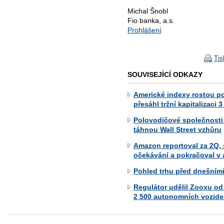
Michal Šnobl
Fio banka, a.s.
Prohlášení
Tis
SOUVISEJÍCÍ ODKAZY
Americké indexy rostou po
přesáhl tržní kapitalizaci 3
Polovodičové společnosti
táhnou Wall Street vzhůru
Amazon reportoval za 2Q,
očekávání a pokračoval v 
Pohled trhu před dnešním
Regulátor udělil Zooxu od
2 500 autonomních vozide