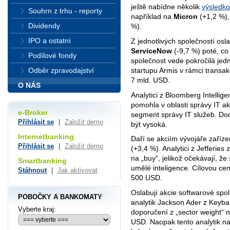
ještě nabídne několik
výsledko
Souhrn z trhu - reporty
například na
Micron
(+1,2 %)
Dividendy
%).
IPO a ostatní
Z jednotlivých společností osl
ServiceNow
(-9,7 %) poté, co
Podílové fondy
společnost vede pokročilá jed
startupu Armis v rámci transa
Odběr zpravodajství
7 mld. USD.
O NÁS
Analytici z Bloomberg Intellige
pomohla v oblasti správy IT ak
e-Broker
segment správy IT služeb. Do
Přihlásit se
|
Založit demo
být vysoká.
Internetbanking
Daří se akciím vývojáře zaříz
Přihlásit se
|
Založit demo
(+3,4 %). Analytici z Jefferies 
na „buy“, jelikož očekávají, že
Smartbanking
umělé inteligence. Cílovou cen
Stáhnout
|
Jak aktivovat
500 USD.
Oslabují akcie softwarové spo
POBOČKY A BANKOMATY
analytik Jackson Ader z Keyban
Vyberte kraj:
doporučení z „sector weight“ 
USD. Naopak tento analytik nav