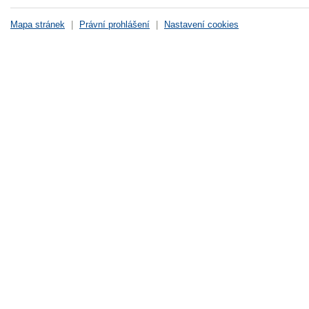
Mapa stránek
|
Právní prohlášení
|
Nastavení cookies