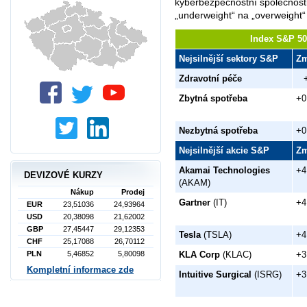
kyberbezpečnostní společnost
„underweight“ na „overweight“
Index S&P 50
Nejsilnější sektory S&P
Z
Zdravotní péče
Zbytná spotřeba
+0
Nezbytná spotřeba
+0
Nejsilnější akcie S&P
Z
Akamai Technologies
+4
DEVIZOVÉ KURZY
(AKAM)
Nákup
Prodej
Gartner
(IT)
+4
EUR
23,51036
24,93964
USD
20,38098
21,62002
GBP
27,45447
29,12353
Tesla
(TSLA)
+4
CHF
25,17088
26,70112
KLA Corp
(KLAC)
+3
PLN
5,46852
5,80098
Kompletní informace zde
Intuitive Surgical
(ISRG)
+3