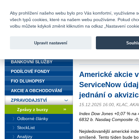
fio@fio.cz
Infomail:
Kontakty
|
Ceník
|
Kariéra
|
Na
Aby prohlížení našeho webu bylo pro Vás komfortní, využíváme sou
všech typů cookies, které na našem webu používáme. Pokud chcete 
Fio banka
volbu můžete kdykoli změnit kliknutím na odkaz „Nastavení cookies
Fio banka j
zprostředko
Upravit nastavení
Souhl
ÚVOD
Úvod
>
Zpravodajství
>
Zprávy z b
akvizici Armis
BANKOVNÍ SLUŽBY
PODÍLOVÉ FONDY
Americké akcie 
FIO DLUHOPISY
ServiceNow údaj
AKCIE A OBCHODOVÁNÍ
jednání o akvizic
ZPRAVODAJSTVÍ
15.12.2025 16:00, KLAC, AK
Zprávy z burzy
Index Dow Jones +0,07 % na 
Odborné články
6832 b. Nasdaq Composite -0
StockList
Nejsledovanější americké inde
Analýzy
smíšeně. Tento týden bude b