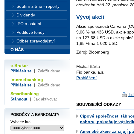
otevřením trhů 22. prosince 2
Souhrn z trhu - reporty
Dividendy
Vývoj akcií
IPO a ostatní
Akcie společnosti Carvana (CVN
9,06 % na 436 USD, akcie spo
Podílové fondy
na 127,68 USD a akcie společn
Odběr zpravodajství
1,85 % na 1 020 USD.
O NÁS
Zdroj: Bloomberg
e-Broker
Michal Bárta
Přihlásit se
|
Založit demo
Fio banka, a.s.
Prohlášení
Internetbanking
Přihlásit se
|
Založit demo
Smartbanking
Tis
Stáhnout
|
Jak aktivovat
SOUVISEJÍCÍ ODKAZY
POBOČKY A BANKOMATY
Čipové společnosti táhno
nahoru, pokračuje výsled
Vyberte kraj:
Americké akcie zahajují 