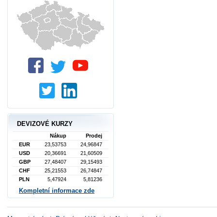
DEVIZOVÉ KURZY
Nákup
Prodej
EUR
23,53753
24,96847
USD
20,36691
21,60509
GBP
27,48407
29,15493
CHF
25,21553
26,74847
PLN
5,47924
5,81236
Kompletní informace zde