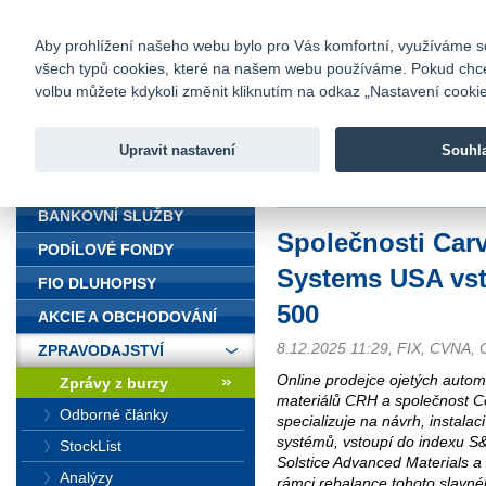
fio@fio.cz
Infomail:
Kontakty
|
Ceník
|
Kariéra
|
Na
Aby prohlížení našeho webu bylo pro Vás komfortní, využíváme sou
všech typů cookies, které na našem webu používáme. Pokud chcete 
Fio banka
volbu můžete kdykoli změnit kliknutím na odkaz „Nastavení cookies
Fio banka j
zprostředko
Upravit nastavení
Souhl
ÚVOD
Úvod
>
Zpravodajství
>
Zprávy z b
BANKOVNÍ SLUŽBY
Společnosti Car
PODÍLOVÉ FONDY
Systems USA vst
FIO DLUHOPISY
500
AKCIE A OBCHODOVÁNÍ
8.12.2025 11:29, FIX, CVNA,
ZPRAVODAJSTVÍ
Online prodejce ojetých autom
Zprávy z burzy
materiálů CRH a společnost C
Odborné články
specializuje na návrh, instalac
systémů, vstoupí do indexu S
StockList
Solstice Advanced Materials a
Analýzy
rámci rebalance tohoto slavné