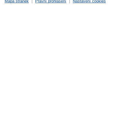
Mapa stránek
|
Právní prohlášení
|
Nastavení cookies