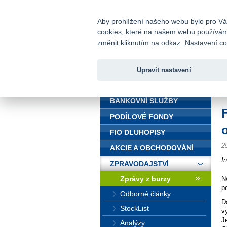
fio@fio.cz
Infomail:
Aby prohlížení našeho webu bylo pro Vás
cookies, které na našem webu používáme.
Fio banka
změnit kliknutím na odkaz „Nastavení coo
Upravit nastavení
ÚVOD
Ú
BANKOVNÍ SLUŽBY
PODÍLOVÉ FONDY
FIO DLUHOPISY
2
AKCIE A OBCHODOVÁNÍ
I
ZPRAVODAJSTVÍ
Zprávy z burzy
N
po
Odborné články
D
StockList
v
J
Analýzy