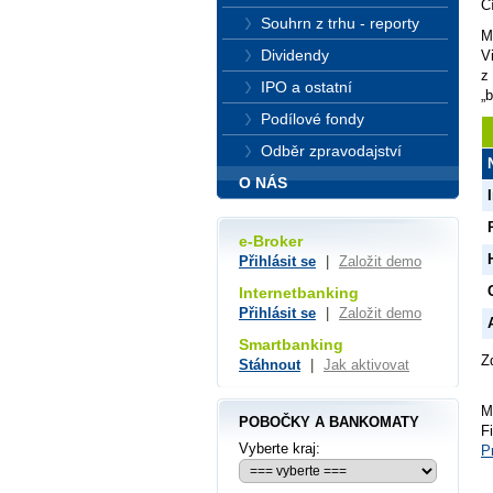
C
Souhrn z trhu - reporty
M
Dividendy
V
z
IPO a ostatní
„b
Podílové fondy
Odběr zpravodajství
O NÁS
e-Broker
Přihlásit se
|
Založit demo
Internetbanking
Přihlásit se
|
Založit demo
Smartbanking
Z
Stáhnout
|
Jak aktivovat
M
POBOČKY A BANKOMATY
F
Vyberte kraj:
P