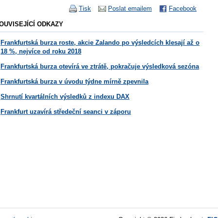
Tisk
Poslat emailem
Facebook
OUVISEJÍCÍ ODKAZY
Frankfurtská burza roste, akcie Zalando po výsledcích klesají až o
18 %, nejvíce od roku 2018
Frankfurtská burza otevírá ve ztrátě, pokračuje výsledková sezóna
Frankfurtská burza v úvodu týdne mírně zpevnila
Shrnutí kvartálních výsledků z indexu DAX
Frankfurt uzavírá středeční seanci v záporu