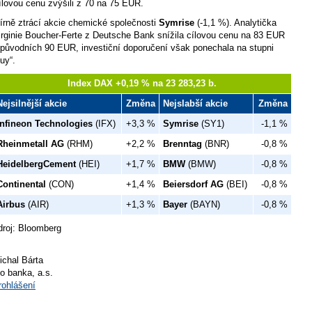
ílovou cenu zvýšili z 70 na 75 EUR.
írně ztrácí akcie chemické společnosti
Symrise
(-1,1 %). Analytička
irginie Boucher-Ferte z Deutsche Bank snížila cílovou cenu na 83 EUR
 původních 90 EUR, investiční doporučení však ponechala na stupni
uy“.
Index DAX +0,19 % na 23 283,23 b.
Nejsilnější akcie
Změna
Nejslabší akcie
Změna
Infineon Technologies
(IFX)
+3,3 %
Symrise
(SY1)
-1,1 %
Rheinmetall AG
(RHM)
+2,2 %
Brenntag
(BNR)
-0,8 %
HeidelbergCement
(HEI)
+1,7 %
BMW
(BMW)
-0,8 %
Continental
(CON)
+1,4 %
Beiersdorf AG
(BEI)
-0,8 %
Airbus
(AIR)
+1,3 %
Bayer
(BAYN)
-0,8 %
droj: Bloomberg
ichal Bárta
io banka, a.s.
rohlášení