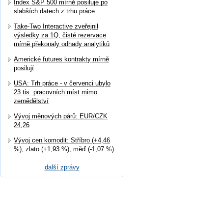
Index S&P 500 mírně posiluje po
slabších datech z trhu práce
Take-Two Interactive zveřejnil
výsledky za 1Q, čisté rezervace
mírně překonaly odhady analytiků
Americké futures kontrakty mírně
posilují
USA: Trh práce - v červenci ubylo
23 tis. pracovních míst mimo
zemědělství
Vývoj měnových párů: EUR/CZK
24,26
Vývoj cen komodit: Stříbro (+4,46
%), zlato (+1,93 %), měď (-1,07 %)
další zprávy