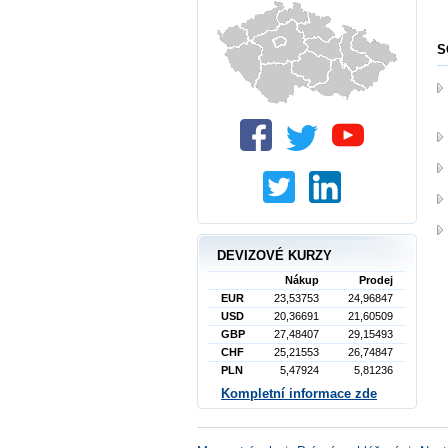
S
DEVIZOVÉ KURZY
Nákup
Prodej
EUR
23,53753
24,96847
USD
20,36691
21,60509
GBP
27,48407
29,15493
CHF
25,21553
26,74847
PLN
5,47924
5,81236
Kompletní informace zde