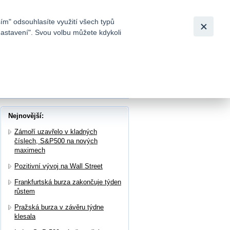
Bezpečnost
Česky
|
English
ím" odsouhlasíte využití všech typů
nastavení". Svou volbu můžete kdykoli
tků a
 mírně roste
Nejnovější:
Zámoří uzavřelo v kladných
číslech, S&P500 na nových
maximech
Pozitivní vývoj na Wall Street
Frankfurtská burza zakončuje týden
růstem
Pražská burza v závěru týdne
klesala