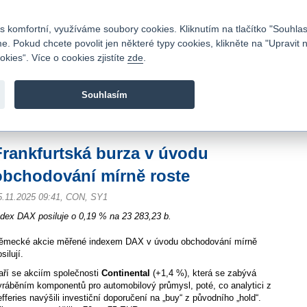
Kontakty
|
Ceník
|
Kariéra
|
Napište nám
|
Časté dotazy
|
Vztahy s investory
|
 komfortní, využíváme soubory cookies. Kliknutím na tlačítko "Souhlas
 Pokud chcete povolit jen některé typy cookies, klikněte na "Upravit 
kies“. Více o cookies zjistíte
zde
.
Fio banka je moderní česká banka. Poskytuje účty bez popla
zprostředkovává investice do cenných papírů.
Souhlasím
vod
>
Zpravodajství
>
Zprávy z burzy
>
Frankfurtská burza v úvodu obchodování
Frankfurtská burza v úvodu
obchodování mírně roste
5.11.2025 09:41, CON, SY1
ndex DAX posiluje o 0,19 % na 23 283,23 b.
ěmecké akcie měřené indexem DAX v úvodu obchodování mírně
silují.
aří se akciím společnosti
Continental
(+1,4 %), která se zabývá
yráběním komponentů pro automobilový průmysl, poté, co analytici z
efferies navýšili investiční doporučení na „buy“ z původního „hold“.