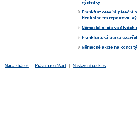
výsledky
Frankfurt otevírá páteční
Healthineers reportoval v
Německé akcie ve čtvrtek o
Frankfurtská burza uzavře
Německé akcie na konci tý
Mapa stránek
|
Právní prohlášení
|
Nastavení cookies