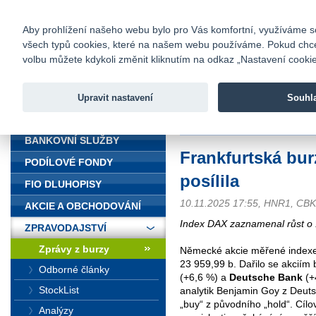
fio@fio.cz
Infomail:
Kontakty
|
Ceník
|
Kariéra
|
Na
Aby prohlížení našeho webu bylo pro Vás komfortní, využíváme sou
všech typů cookies, které na našem webu používáme. Pokud chcete 
Fio banka
volbu můžete kdykoli změnit kliknutím na odkaz „Nastavení cookies
Fio banka j
zprostředko
Upravit nastavení
Souhl
ÚVOD
Úvod
>
Zpravodajství
>
Zprávy z b
BANKOVNÍ SLUŽBY
Frankfurtská bur
PODÍLOVÉ FONDY
posílila
FIO DLUHOPISY
10.11.2025 17:55, HNR1, CB
AKCIE A OBCHODOVÁNÍ
Index DAX zaznamenal růst o 
ZPRAVODAJSTVÍ
Zprávy z burzy
Německé akcie měřené indexem
23 959,99 b. Dařilo se akcií
Odborné články
(+6,6 %) a
Deutsche Bank
(+
StockList
analytik Benjamin Goy z Deuts
„buy“ z původního „hold“. Cíl
Analýzy