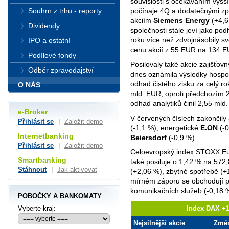
souvislosti s očekáváním vyšš
Souhrn z trhu - reporty
počínaje 4Q a dodatečnými zpě
akciím
Siemens Energy
(+4,6
Dividendy
společnosti stále jeví jako po
roku více než zdvojnásobily svo
IPO a ostatní
cenu akcií z 55 EUR na 134 EU
Podílové fondy
Posilovaly také akcie zajišťov
Odběr zpravodajství
dnes oznámila výsledky hospod
odhad čistého zisku za celý ro
O NÁS
mld. EUR, oproti předchozím 
odhad analytiků činil 2,55 mld
e-Broker
V červených číslech zakončily
Přihlásit se
|
Založit demo
(-1,1 %), energetické
E.ON
(-0
Internetbanking
Beiersdorf
(-0,9 %).
Přihlásit se
|
Založit demo
Celoevropský index STOXX Eu
Smartbanking
také posiluje o
1,42
% na 572,8
Stáhnout
|
Jak aktivovat
(+2,06 %), zbytné spotřebě (+
mírném záporu se obchodují p
komunikačních služeb (-0,18 
POBOČKY A BANKOMATY
Vyberte kraj:
Index DAX +1
Nejsilnější akcie
Změ