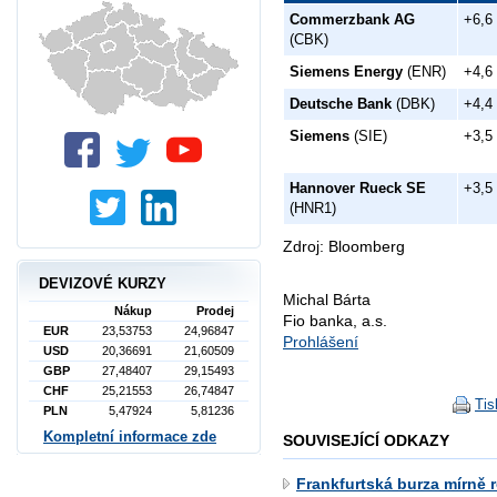
Commerzbank AG
+6,6
(CBK)
Siemens Energy
(ENR)
+4,6
Deutsche Bank
(DBK)
+4,4
Siemens
(SIE)
+3,5
Hannover Rueck SE
+3,5
(HNR1)
Zdroj: Bloomberg
DEVIZOVÉ KURZY
Michal Bárta
Nákup
Prodej
Fio banka, a.s.
EUR
23,53753
24,96847
Prohlášení
USD
20,36691
21,60509
GBP
27,48407
29,15493
CHF
25,21553
26,74847
Tis
PLN
5,47924
5,81236
Kompletní informace zde
SOUVISEJÍCÍ ODKAZY
Frankfurtská burza mírně r