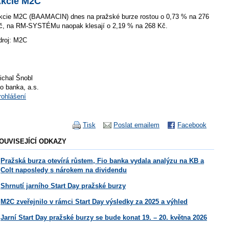
kcie M2C
kcie M2C (BAAMACIN) dnes na pražské burze rostou o 0,73 % na 276
č, na RM-SYSTÉMu naopak klesají o 2,19 % na 268 Kč.
droj: M2C
ichal Šnobl
io banka, a.s.
rohlášení
Tisk
Poslat emailem
Facebook
OUVISEJÍCÍ ODKAZY
Pražská burza otevírá růstem, Fio banka vydala analýzu na KB a
Colt naposledy s nárokem na dividendu
Shrnutí jarního Start Day pražské burzy
M2C zveřejnilo v rámci Start Day výsledky za 2025 a výhled
Jarní Start Day pražské burzy se bude konat 19. – 20. května 2026