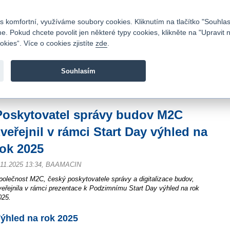
Kontakty
|
Ceník
|
Kariéra
|
Napište nám
|
Časté dotazy
|
Vztahy s investory
|
 komfortní, využíváme soubory cookies. Kliknutím na tlačítko "Souhlas
 Pokud chcete povolit jen některé typy cookies, klikněte na "Upravit 
kies“. Více o cookies zjistíte
zde
.
Fio banka je moderní česká banka. Poskytuje účty bez popla
zprostředkovává investice do cenných papírů.
Souhlasím
vod
>
Zpravodajství
>
Zprávy z burzy
>
Poskytovatel správy budov M2C zveřejnil
Poskytovatel správy budov M2C
zveřejnil v rámci Start Day výhled na
rok 2025
.11.2025 13:34, BAAMACIN
polečnost M2C, český poskytovatele správy a digitalizace budov,
veřejnila v rámci prezentace k Podzimnímu Start Day výhled na rok
025.
ýhled na rok 2025