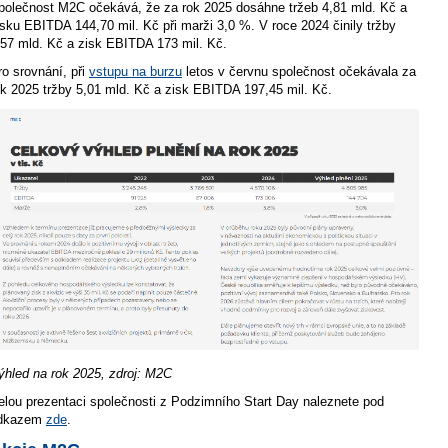
polečnost M2C očekává, že za rok 2025 dosáhne tržeb 4,81 mld. Kč a
isku EBITDA 144,70 mil. Kč při marži 3,0 %. V roce 2024 činily tržby
,57 mld. Kč a zisk EBITDA 173 mil. Kč.
ro srovnání, při
vstupu na burzu
letos v červnu společnost očekávala za
ok 2025 tržby 5,01 mld. Kč a zisk EBITDA 197,45 mil. Kč.
ýhled na rok 2025, zdroj: M2C
elou prezentaci společnosti z Podzimního Start Day naleznete pod
dkazem
zde
.