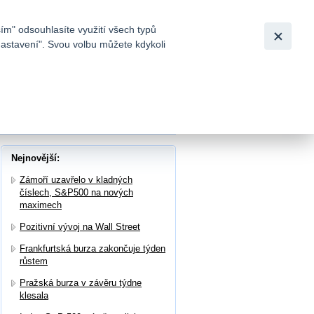
Bezpečnost
Česky
|
English
ím" odsouhlasíte využití všech typů
nastavení". Svou volbu můžete kdykoli
tků a
 v rámci Start Day výhled na rok 2025
Nejnovější:
Zámoří uzavřelo v kladných
číslech, S&P500 na nových
maximech
Pozitivní vývoj na Wall Street
Frankfurtská burza zakončuje týden
růstem
Pražská burza v závěru týdne
klesala