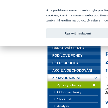
fio@fio.cz
Infomail:
Aby prohlížení našeho webu bylo pro Vás
cookies, které na našem webu používáme.
Fio banka
změnit kliknutím na odkaz „Nastavení coo
Upravit nastavení
ÚVOD
Ú
BANKOVNÍ SLUŽBY
PODÍLOVÉ FONDY
FIO DLUHOPISY
AKCIE A OBCHODOVÁNÍ
5
ZPRAVODAJSTVÍ
S
Zprávy z burzy
z
Odborné články
2
StockList
V
Analýzy