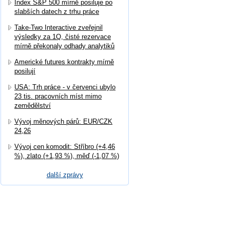
Index S&P 500 mírně posiluje po
slabších datech z trhu práce
Take-Two Interactive zveřejnil
výsledky za 1Q, čisté rezervace
mírně překonaly odhady analytiků
Americké futures kontrakty mírně
posilují
USA: Trh práce - v červenci ubylo
23 tis. pracovních míst mimo
zemědělství
Vývoj měnových párů: EUR/CZK
24,26
Vývoj cen komodit: Stříbro (+4,46
%), zlato (+1,93 %), měď (-1,07 %)
další zprávy