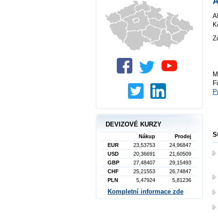
A
A
K
Z
M
F
P
DEVIZOVÉ KURZY
S
Nákup
Prodej
EUR
23,53753
24,96847
USD
20,36691
21,60509
GBP
27,48407
29,15493
CHF
25,21553
26,74847
PLN
5,47924
5,81236
Kompletní informace zde