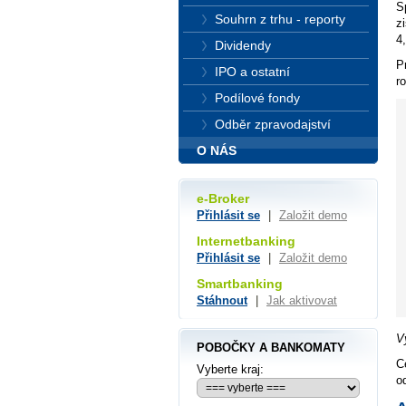
S
Souhrn z trhu - reporty
z
4
Dividendy
P
IPO a ostatní
r
Podílové fondy
Odběr zpravodajství
O NÁS
e-Broker
Přihlásit se
|
Založit demo
Internetbanking
Přihlásit se
|
Založit demo
Smartbanking
Stáhnout
|
Jak aktivovat
V
POBOČKY A BANKOMATY
C
Vyberte kraj:
o