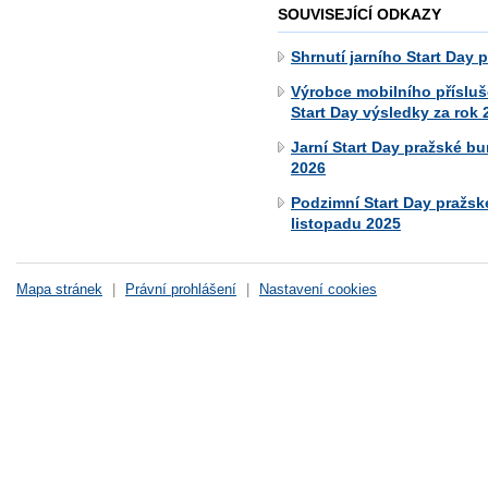
SOUVISEJÍCÍ ODKAZY
Shrnutí jarního Start Day 
Výrobce mobilního přísluš
Start Day výsledky za rok 
Jarní Start Day pražské bu
2026
Podzimní Start Day pražské
listopadu 2025
Mapa stránek
|
Právní prohlášení
|
Nastavení cookies