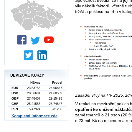
Společnost uvedla, že na její
vliv několik faktorů, včetně tu
tržišť a poklesu na trhu v kateg
DEVIZOVÉ KURZY
Nákup
Prodej
EUR
23,53753
24,96847
USD
20,36691
21,60509
Zásadní vlivy na HV 2025, zdr
GBP
27,48407
29,15493
V reakci na meziroční pokles 
CHF
25,21553
26,74847
opatření ke snížení nákladů
PLN
5,47924
5,81236
zaměstnanců o 21 osob (20 %
Kompletní informace zde
o 23 mil. Kč na minimum a reali