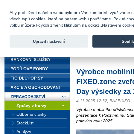
fio@fio.cz
Infomail:
Kontakty
|
Ceník
|
Kariéra
|
Na
Aby prohlížení našeho webu bylo pro Vás komfortní, využíváme sou
všech typů cookies, které na našem webu používáme. Pokud chcete 
Fio banka
volbu můžete kdykoli změnit kliknutím na odkaz „Nastavení cookies
Fio banka j
zprostředko
Upravit nastavení
Souhl
ÚVOD
Úvod
>
Zpravodajství
>
Zprávy z b
1H
BANKOVNÍ SLUŽBY
PODÍLOVÉ FONDY
Výrobce mobilníh
FIO DLUHOPISY
FIXED.zone zveře
AKCIE A OBCHODOVÁNÍ
Day výsledky za
ZPRAVODAJSTVÍ
4.11.2025 12:32, BAAFIXZO
Zprávy z burzy
Výrobce mobilního příslušenst
Odborné články
prezentace k Podzimnímu Star
polovinu roku 2025.
StockList
Analýzy