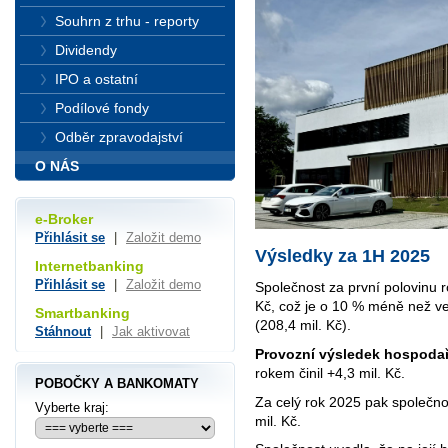
Souhrn z trhu - reporty
Dividendy
IPO a ostatní
Podílové fondy
Odběr zpravodajství
O NÁS
e-Broker
Přihlásit se
|
Založit demo
Výsledky za 1H 2025
Internetbanking
Přihlásit se
|
Založit demo
Společnost za první polovinu
Kč, což je o 10 % méně než v
Smartbanking
(208,4 mil. Kč).
Stáhnout
|
Jak aktivovat
Provozní výsledek hospoda
rokem činil +4,3 mil. Kč.
POBOČKY A BANKOMATY
Za celý rok 2025 pak společno
Vyberte kraj:
mil. Kč.